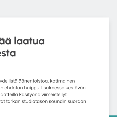
ää laatua
esta
ydellistä äänentoistoa, kotimainen
an ehdoton huippu. Iisalmessa kestävän
aatteilla käsityönä viimeistellyt
vat tarkan studiotason soundin suoraan