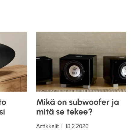
to
Mikä on subwoofer ja
si
mitä se tekee?
Kategoriat
Julkaistu
Artikkelit
18.2.2026