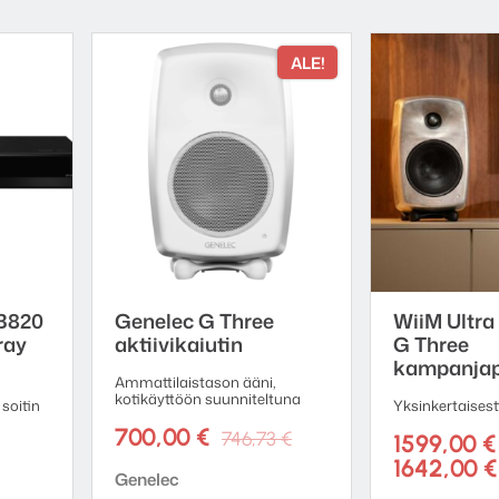
ALE!
B820
Genelec G Three
WiiM Ultra
ray
aktiivikaiutin
G Three
kampanjap
Ammattilaistason ääni,
kotikäyttöön suunniteltuna
soitin
Yksinkertaisesti
Alkuperäinen
Nykyinen
700,00
€
746,73
€
1599,00
€
hinta
hinta
1642,00
€
Tuotemerkki:
Genelec
oli:
on: