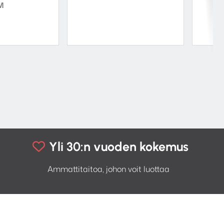
119,00 €.
99,00 €.
M
-
1642,00 €
Yli 30:n vuoden kokemus
Ammattitaitoa, johon voit luottaa