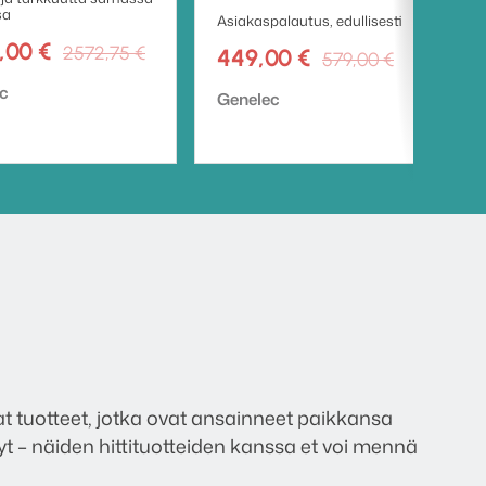
sa
Asiakaspalautus, edullisesti
Alkuperäinen
Nykyinen
,00
€
2572,75
€
Alkuper
Nykyine
449,00
€
579,00
€
hinta
hinta
hinta
hinta
erkki:
c
oli:
on:
Tuotemerkki:
Genelec
oli:
on:
2572,75 €.
2099,00 €.
579,00 €
449,00 €
tuotteet, jotka ovat ansainneet paikkansa
t – näiden hittituotteiden kanssa et voi mennä