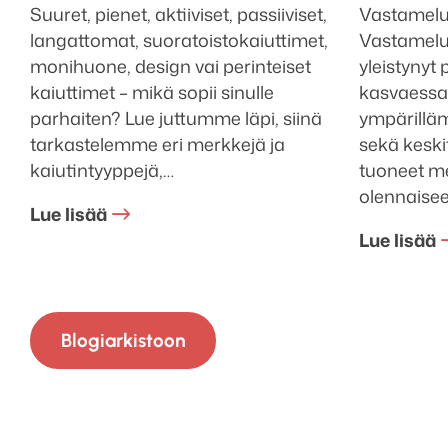
Suuret, pienet, aktiiviset, passiiviset,
Vastamelu
langattomat, suoratoistokaiuttimet,
Vastamelu
monihuone, design vai perinteiset
yleistynyt
kaiuttimet – mikä sopii sinulle
kasvaessa.
parhaiten? Lue juttumme läpi, siinä
ympärillä
tarkastelemme eri merkkejä ja
sekä keski
kaiutintyyppejä,…
tuoneet me
olennaise
Lue lisää
Lue lisää
Blogiarkistoon