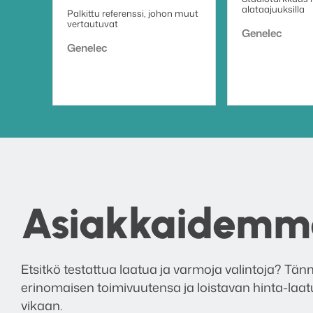
alataajuuksilla
Palkittu referenssi, johon muut
vertautuvat
Tuotemerkki:
Genelec
Tuotemerkki:
Genelec
Asiakkaidemme
Etsitkö testattua laatua ja varmoja valintoja? 
erinomaisen toimivuutensa ja loistavan hinta-laat
vikaan.