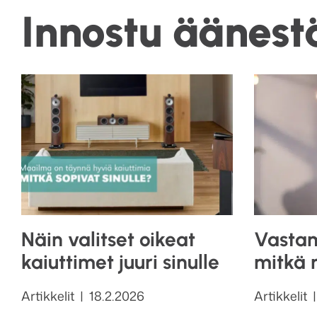
Innostu äänest
Näin valitset oikeat
Vastam
kaiuttimet juuri sinulle
mitkä 
Kategoriat
Julkaistu
Kategoriat
Artikkelit
18.2.2026
Artikkelit