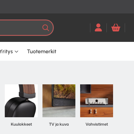
Laatuäänentoiston verkkokauppa | Ilmainen 
Kun tuloksia tulee, voit selata ni
Haku
Yritys
Tuotemerkit
Kuulokkeet
TV ja kuva
Vahvistimet