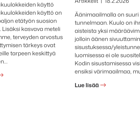
Kategoriat
Julkaistu
Artikkelit
18.2.2026
kuulokkeiden käyttö
kuulokkeiden käyttö on
Äänimaailmalla on suuri
 paljon etätyön suosion
tunnelmaan. Kuulo on i
 Lisäksi kasvava meteli
aisteista yksi määräävim
mme, terveyden arvostus
jolloin äänen sivuuttami
ttymisen tärkeys ovat
sisustuksessa/yleistunn
ille tarpeen keskittyä
luomisessa ei ole suosite
en…
Kodin sisustamisessa vi
ensiksi värimaailmaa, m
Lue lisää