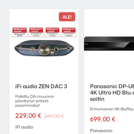
ALE!
iFi audio ZEN DAC 3
Panasonic DP-U
4K Ultra HD Blu-
Palkittu DA-muunnin
soitin
päivittynyt entistä
paremmaksi!
Erinomainen 4K BluRay 
Alkuperäinen
Nykyinen
229,00
€
269,00
€
699,00
€
hinta
hinta
Tuotemerkki:
iFi audio
oli:
on:
Tuotemerkki:
Panasonic