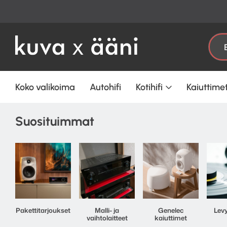
 Katso laatukuulokkeet
täältä
Etsi:
Koko valikoima
Autohifi
Kotihifi
Kaiuttime
Suosituimmat
Pakettitarjoukset
Malli- ja
Genelec
Levy
vaihtolaitteet
kaiuttimet