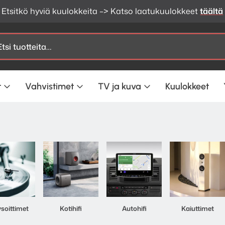
t
Vahvistimet
TV ja kuva
Kuulokkeet
soittimet
Kotihifi
Autohifi
Kaiuttimet