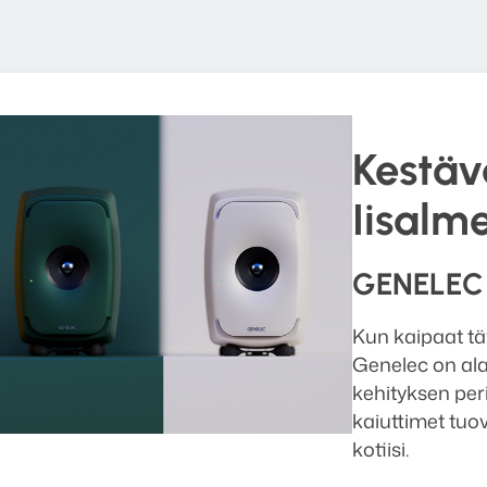
Kestäv
Iisalm
GENELEC
Kun kaipaat tä
Genelec on al
kehityksen peri
kaiuttimet tuo
kotiisi.