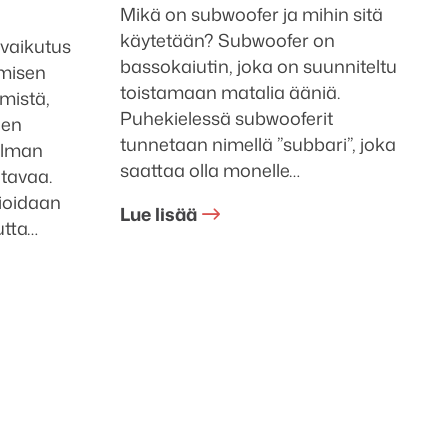
Mikä on subwoofer ja mihin sitä
käytetään? Subwoofer on
 vaikutus
bassokaiutin, joka on suunniteltu
hmisen
toistamaan matalia ääniä.
mistä,
Puhekielessä subwooferit
nen
tunnetaan nimellä ”subbari”, joka
elman
saattaa olla monelle…
ltavaa.
sioidaan
Lue lisää
utta…