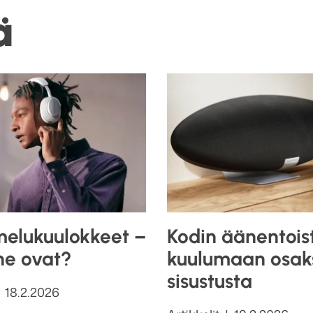
ä
elukuulokkeet –
Kodin äänentois
ne ovat?
kuulumaan osak
sisustusta
Julkaistu
18.2.2026