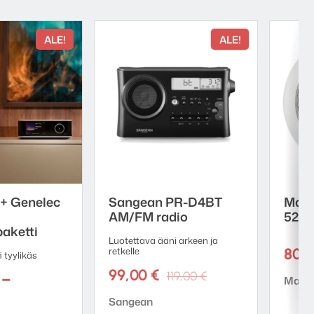
ALE!
ALE!
 + Genelec
Sangean PR-D4BT
Magn
AM/FM radio
52 u
aketti
Luotettava ääni arkeen ja
retkelle
80,
 tyylikäs
Alkuperäinen
Nykyinen
99,00
€
119,00
€
–
Tuote
Magn
hinta
hinta
Hintaluokka:
Tuotemerkki:
Sangean
oli:
on:
1599,00 €