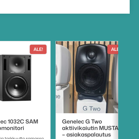
ALE!
ALE!
lec 1032C SAM
Genelec G Two
omonitori
aktiivikaiutin MUSTA
– asiakaspalautus
ja tarkkuutta samassa