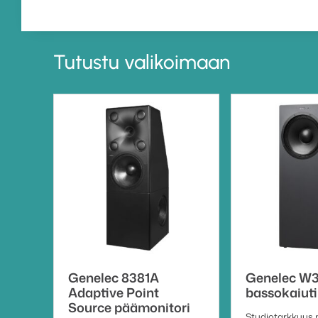
Tutustu valikoimaan
Genelec 8381A
Genelec W
Adaptive Point
bassokaiuti
Source päämonitori
Studiotarkkuus