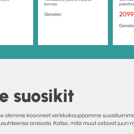
korvaa
paketis
Tuotemerkki:
2099
Genelec
Tuotem
Genele
 suosikit
Tänne olemme koonneet verkkokauppamme suosituimmat 
usuhteensa ansiosta. Katso, mitä muut ostavat juuri ny