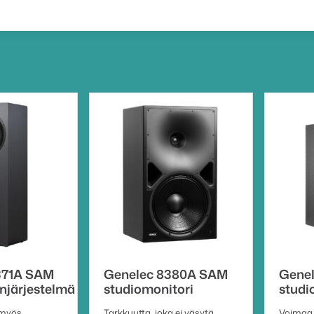
371A SAM
Genelec 8380A SAM
Gene
njärjestelmä
studiomonitori
studi
 myös
Tarkkuutta, joka ei väsytä
Voimaa 