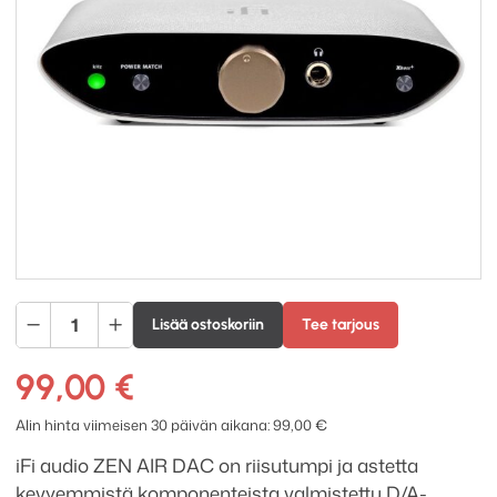
iFi
Lisää ostoskoriin
Tee tarjous
audio
ZEN
99,00
€
AIR
DAC
Alin hinta viimeisen 30 päivän aikana:
99,00
€
kuulokevahvistin
iFi audio ZEN AIR DAC on riisutumpi ja astetta
määrä
kevyemmistä komponenteista valmistettu D/A-