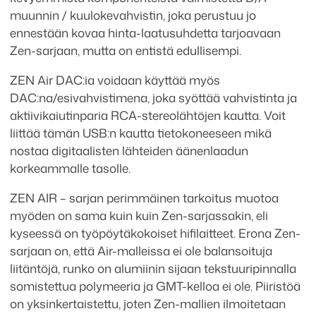
muunnin / kuulokevahvistin, joka perustuu jo
ennestään kovaa hinta-laatusuhdetta tarjoavaan
Zen-sarjaan, mutta on entistä edullisempi.
ZEN Air DAC:ia voidaan käyttää myös
DAC:na/esivahvistimena, joka syöttää vahvistinta ja
aktiivikaiutinparia RCA-stereolähtöjen kautta. Voit
liittää tämän USB:n kautta tietokoneeseen mikä
nostaa digitaalisten lähteiden äänenlaadun
korkeammalle tasolle.
ZEN AIR – sarjan perimmäinen tarkoitus muotoa
myöden on sama kuin kuin Zen-sarjassakin, eli
kyseessä on työpöytäkokoiset hifilaitteet. Erona Zen-
sarjaan on, että Air-malleissa ei ole balansoituja
liitäntöjä, runko on alumiinin sijaan tekstuuripinnalla
somistettua polymeeria ja GMT-kelloa ei ole. Piiristöä
on yksinkertaistettu, joten Zen-mallien ilmoitetaan