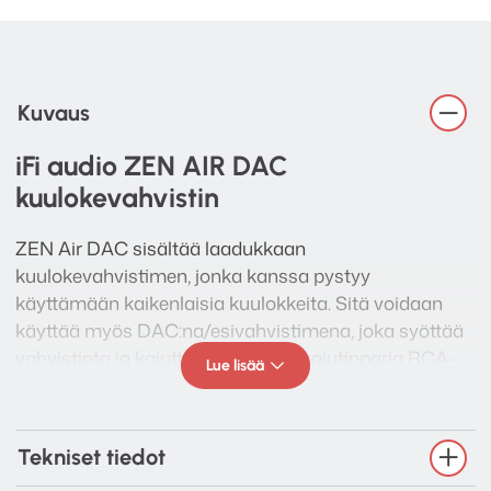
Kuvaus
iFi audio ZEN AIR DAC
kuulokevahvistin
ZEN Air DAC sisältää laadukkaan
kuulokevahvistimen, jonka kanssa pystyy
käyttämään kaikenlaisia kuulokkeita. Sitä voidaan
käyttää myös DAC:na/esivahvistimena, joka syöttää
vahvistinta ja kaiuttimia tai aktiivikaiutinparia RCA-
Lue lisää
stereolähtöjen kautta. Se voidaan liittää tietokoneisiin,
älylaitteisiin ja niin edelleen USB:n kautta, mikä
nostaa digitaalisten lähteiden äänenlaadun
Tekniset tiedot
korkeammalle tasolle. ZEN Air DAC tarjoaa