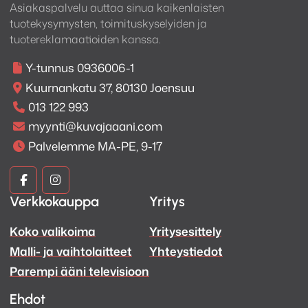
Asiakaspalvelu auttaa sinua kaikenlaisten
tuotekysymysten, toimituskyselyiden ja
tuotereklamaatioiden kanssa.
Y-tunnus 0936006-1
Kuurnankatu 37, 80130 Joensuu
013 122 993
myynti@kuvajaaani.com
Palvelemme MA-PE, 9-17
Kuva
Kuva
Verkkokauppa
Yritys
ja
ja
Koko valikoima
Yritysesittely
Ääni
Ääni
Malli- ja vaihtolaitteet
Yhteystiedot
Facebook
Instagram
Parempi ääni televisioon
Ehdot