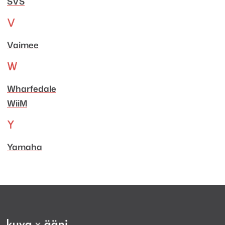
SVS
V
Vaimee
W
Wharfedale
WiiM
Y
Yamaha