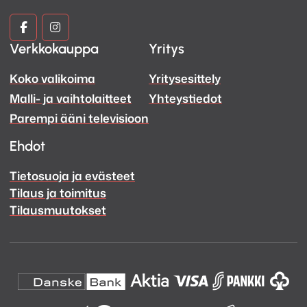
Kuva
Kuva
Verkkokauppa
Yritys
ja
ja
Koko valikoima
Yritysesittely
Ääni
Ääni
Malli- ja vaihtolaitteet
Yhteystiedot
Facebook
Instagram
Parempi ääni televisioon
Ehdot
Tietosuoja ja evästeet
Tilaus ja toimitus
Tilausmuutokset