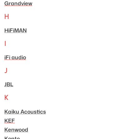
Grandview
H
HiFiMAN
I
iFi audio
J
JBL
K
Kaiku Acoustics
KEF
Kenwood
Konto