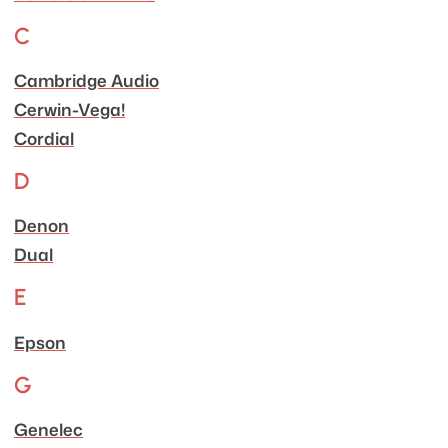
C
Cambridge Audio
Cerwin-Vega!
Cordial
D
Denon
Dual
E
Epson
G
Genelec