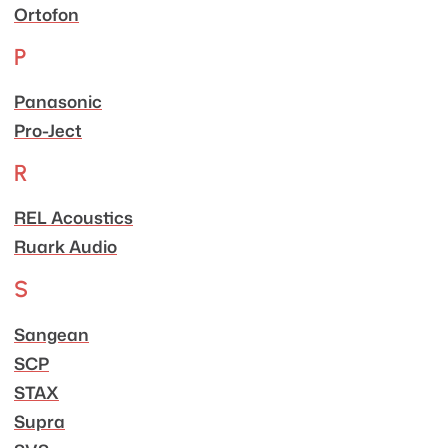
Ortofon
P
Panasonic
Pro-Ject
R
REL Acoustics
Ruark Audio
S
Sangean
SCP
STAX
Supra