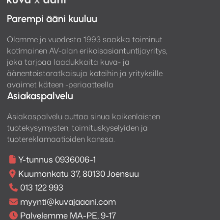
Parempi ääni kuuluu
Olemme jo vuodesta 1993 saakka toiminut
kotimainen AV-alan erikoisasiantuntijayritys,
joka tarjoaa laadukkaita kuva- ja
äänentoistoratkaisuja koteihin ja yrityksille
avaimet käteen -periaatteella
Asiakaspalvelu
Asiakaspalvelu auttaa sinua kaikenlaisten
tuotekysymysten, toimituskyselyiden ja
tuotereklamaatioiden kanssa.
Y-tunnus 0936006-1
Kuurnankatu 37, 80130 Joensuu
013 122 993
myynti@kuvajaaani.com
Palvelemme MA-PE, 9-17