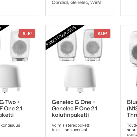
Tuotemerkki:
Cordial
Genelec
WiiM
2971,00 €.
2577,00 €.
-
5835,59 €
ALE!
ALE!
G Two +
Genelec G One +
Blu
F One 2.1
Genelec F One 2.1
(N1
aketti
kaiutinpaketti
Thr
okonaisuus
Valmis stereopaketti
Täyde
television kaveriksi
suora
äänt