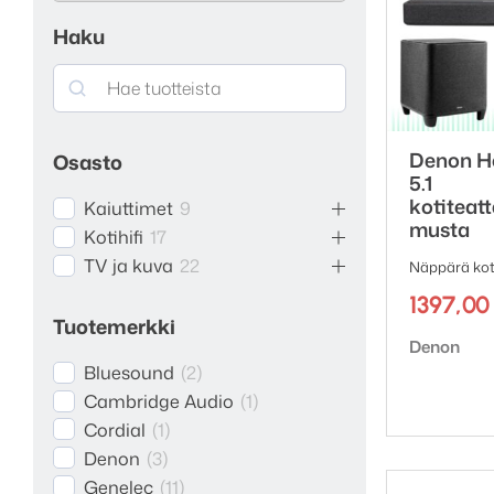
Haku
Search
Denon H
Osasto
5.1
kotiteatt
Kaiuttimet
9
musta
Kotihifi
17
TV ja kuva
22
Näppärä koti
1397,0
Tuotemerkki
Tuotemerk
Denon
Bluesound
(
2
)
Cambridge Audio
(
1
)
Cordial
(
1
)
Denon
(
3
)
Genelec
(
11
)