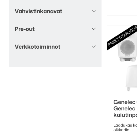
Vahvistinkanavat
Pre-out
Verkkotoiminnot
Genelec 
Genelec 
kaiutinp
Laadukas k
olkkariin