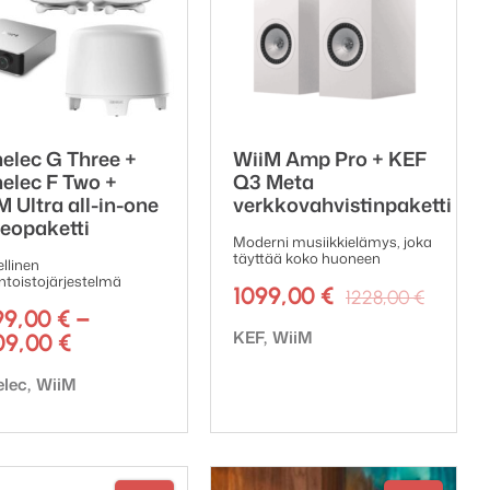
elec G Three +
WiiM Amp Pro + KEF
elec F Two +
Q3 Meta
M Ultra all-in-one
verkkovahvistinpaketti
reopaketti
Moderni musiikkielämys, joka
täyttää koko huoneen
llinen
toistojärjestelmä
Alkup
Nykyi
1099,00
€
1228,00
€
99,00
€
–
hinta
hinta
Tuotemerkki:
en
KEF
WiiM
Hintaluokka:
09,00
€
oli:
on:
2899,00 €
1228,0
1099,0
emerkki:
elec
WiiM
-
2909,00 €