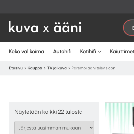
Etsi:
Koko valikoima
Autohifi
Kotihifi
Kaiuttime
Etusivu
Kauppa
TV ja kuva
Parempi ääni televisioon
Sorted
Näytetään kaikki 22 tulosta
by
latest