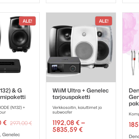
ALE!
ALE!
132) & G
WiiM Ultra + Genelec
Den
imipaketti
tarjouspaketti
Gen
pak
ODE (N132) +
Verkkosoitin, kaiuttimet ja
our
subwoofer
Kompa
Alkuperäinen
Nykyinen
0
€
1192,08
€
–
2971,00
€
18
hinta
hinta
Hintaluokka:
5835,59
€
ki:
Genelec
oli:
on:
1192,08 €
Tuot
Den