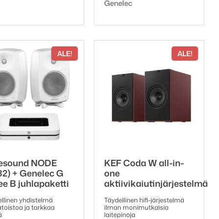
Tuotemerkki:
Genelec
oli:
on:
2187,00 €.
1859,00 €.
3051,
2799,
ALE!
ALE!
esound NODE
KEF Coda W all-in-
32) + Genelec G
one
ee B juhlapaketti
aktiivikaiutinjärjestelmä
llinen yhdistelmä
Täydellinen hifi-järjestelmä
toistoa ja tarkkaa
ilman monimutkaisia
ä
laitepinoja