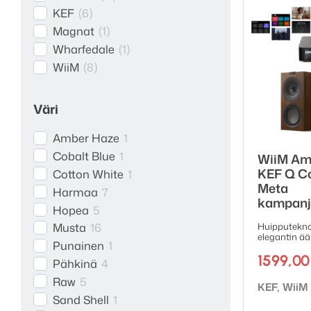
KEF
(
6
)
Magnat
(
1
)
Wharfedale
(
1
)
WiiM
(
8
)
Väri
Amber Haze
1
Cobalt Blue
1
WiiM Amp
KEF Q C
Cotton White
1
Meta
Harmaa
7
kampanj
Hopea
5
Musta
16
Huipputekno
elegantin ä
Punainen
1
1599,0
Pähkinä
4
Raw
5
Tuotemerk
KEF
WiiM
Sand Shell
1