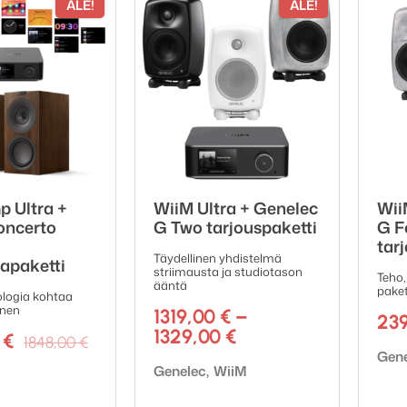
ALE!
ALE!
 Ultra +
WiiM Ultra + Genelec
Wii
oncerto
G Two tarjouspaketti
G F
tar
Täydellinen yhdistelmä
apaketti
striimausta ja studiotason
Teho,
ääntä
pake
logia kohtaa
änen
1319,00
€
–
23
Hintaluokka:
1329,00
€
Alkuperäinen
Nykyinen
0
€
1848,00
€
1319,00 €
Tuot
Gen
hinta
hinta
Tuotemerkki:
Genelec
WiiM
ki:
-
oli:
on:
1329,00 €
1848,00 €.
1599,00 €.