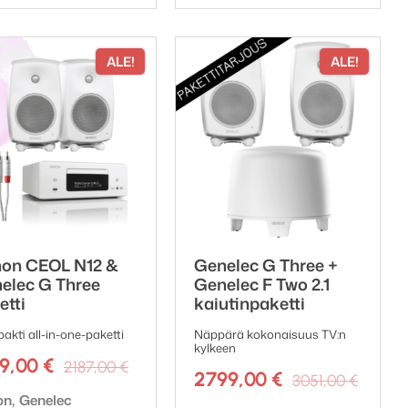
ALE!
ALE!
on CEOL N12 &
Genelec G Three +
elec G Three
Genelec F Two 2.1
etti
kaiutinpaketti
kti all-in-one-paketti
Näppärä kokonaisuus TV:n
kylkeen
Alkuperäinen
Nykyinen
59,00
€
2187,00
€
Alkup
Nyky
2799,00
€
3051,00
€
hinta
hinta
hinta
hinta
emerkki:
on
Genelec
oli:
on: