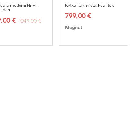
käs ja moderni Hi-Fi-
Kytke, käynnistä, kuuntele
inpari
799,00
€
Alkuperäinen
Nykyinen
9,00
€
1049,00
€
hinta
hinta
Tuotemerkki:
Magnat
emerkki:
oli:
on:
1049,00 €.
999,00 €.