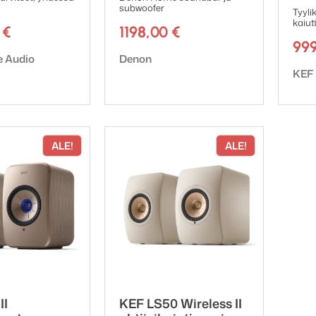
subwoofer
Tyyli
kaiut
0
€
1198,00
€
99
ki:
Tuotemerkki:
 Audio
Denon
Tuot
KEF
ALE!
ALE!
II
KEF LS50 Wireless II