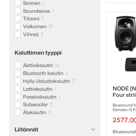
Sininen
1
Soundwave
1
Titaani
1
Valkoinen
12
Vihreä
3
Kaiuttimen tyyppi
Aktiivikaiutin
10
Bluetooth kaiutin
3
Hylly-/Jalustakaiutin
7
NODE (N
Lattiakaiutin
1
Four stri
Passiivikaiutin
1
Subwoofer
2
Bluesound N
Genelec G F
Älykaiutin
3
2577,0
Liitännät
Tuotemerk
Bluesound