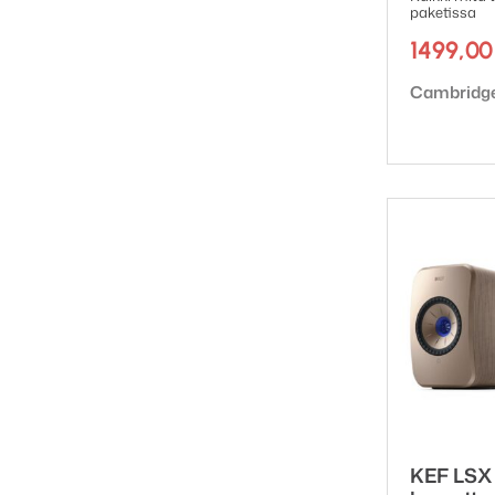
paketissa
1499,0
Tuotemerk
Cambridge
KEF LSX 