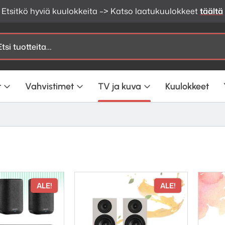
Etsitkö hyviä kuulokkeita –> Katso laatukuulokkeet
täältä
t
Vahvistimet
TV ja kuva
Kuulokkeet
ALE!
ALE!