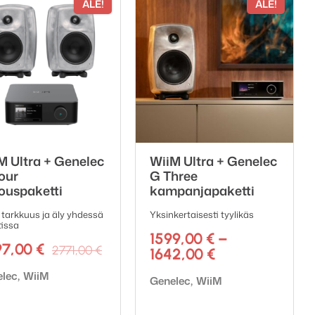
ALE!
ALE!
M Ultra + Genelec
WiiM Ultra + Genelec
our
G Three
jouspaketti
kampanjapaketti
 tarkkuus ja äly yhdessä
Yksinkertaisesti tyylikäs
tissa
1599,00
€
–
Alkuperäinen
Nykyinen
97,00
€
2771,00
€
Hintaluokka:
1642,00
€
hinta
hinta
1599,00 €
emerkki:
elec
WiiM
oli:
on:
Tuotemerkki:
Genelec
WiiM
-
2771,00 €.
2397,00 €.
1642,00 €