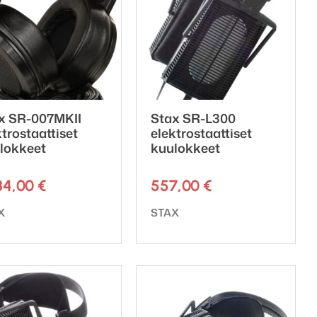
x SR-007MKII
Stax SR-L300
ktrostaattiset
elektrostaattiset
lokkeet
kuulokkeet
84,00
€
557,00
€
emerkki:
Tuotemerkki:
X
STAX