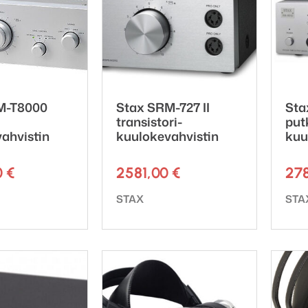
M-T8000
Stax SRM-727 II
Sta
transistori-
put
ahvistin
kuulokevahvistin
kuu
0
€
2581,00
€
27
ki:
Tuotemerkki:
Tuot
STAX
STA