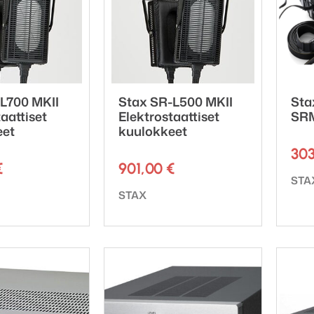
L700 MKII
Stax SR-L500 MKII
Sta
aattiset
Elektrostaattiset
SRM
eet
kuulokkeet
30
€
901,00
€
Tuot
STA
ki:
Tuotemerkki:
STAX