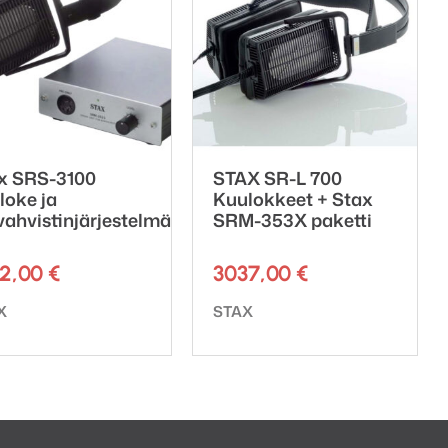
x SRS-3100
STAX SR-L 700
loke ja
Kuulokkeet + Stax
vahvistinjärjestelmä
SRM-353X paketti
02,00
€
3037,00
€
emerkki:
Tuotemerkki:
X
STAX