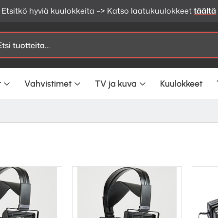
Etsitkö hyviä kuulokkeita –> Katso laatukuulokkeet
täältä
t
Vahvistimet
TV ja kuva
Kuulokkeet