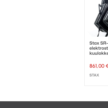
Stax SR
elektrost
kuulokk
861,00
Tuotemerk
STAX