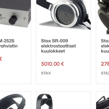
M-252S
Stax SR-009
Sta
ahvistin
elektrostaattiset
ele
kuulokkeet
kuu
€
5010,00
€
27
ki:
Tuotemerkki:
Tuot
STAX
STA