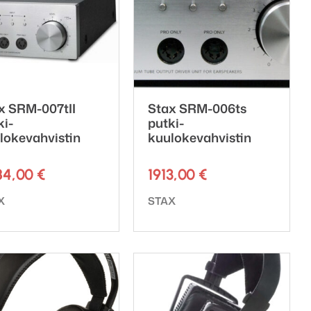
x SRM-007tII
Stax SRM-006ts
ki-
putki-
lokevahvistin
kuulokevahvistin
84,00
€
1913,00
€
emerkki:
Tuotemerkki:
X
STAX