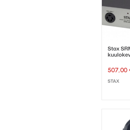
Stax SR
kuulokev
507,00
Tuotemerk
STAX