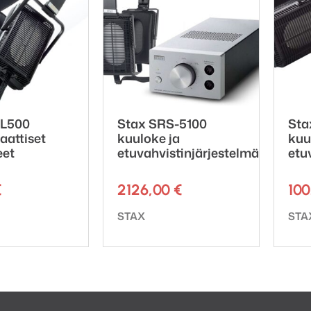
-L500
Stax SRS-5100
Sta
aattiset
kuuloke ja
kuu
eet
etuvahvistinjärjestelmä
etu
€
2126,00
€
10
ki:
Tuotemerkki:
Tuot
STAX
STA