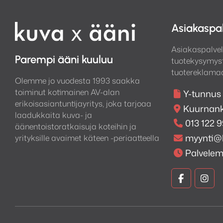
Asiakaspa
Asiakaspalvel
Parempi ääni kuuluu
tuotekysymyst
tuotereklamaa
Olemme jo vuodesta 1993 saakka
toiminut kotimainen AV-alan
Y-tunnus
erikoisasiantuntijayritys, joka tarjoaa
Kuurnank
laadukkaita kuva- ja
013 122 
äänentoistoratkaisuja koteihin ja
myynti@
yrityksille avaimet käteen -periaatteella
Palvele
Kuva
Kuv
ja
ja
Ääni
Ään