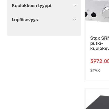
Kuulokkeen tyyppi
Läpäisevyys
Stax SR
putki-
kuulokev
5972,0
Tuotemerk
STAX