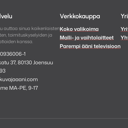
lvelu
Verkkokauppa
Yr
u auttaa sinua kaikenlaisten
Koko valikoima
Yri
en, toimituskyselyiden ja
Malli- ja vaihtolaitteet
Yh
tioiden kanssa.
Parempi ääni televisioon
 0936006-1
atu 37, 80130 Joensuu
993
kuvajaaani.com
mme MA-PE, 9-17
a
i