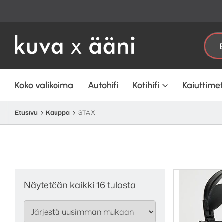
Etsi:
Koko valikoima
Autohifi
Kotihifi
Kaiuttime
Etusivu
Kauppa
STAX
Sorted
Näytetään kaikki 16 tulosta
by
latest