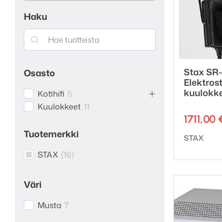
Haku
Search
Stax SR-
Osasto
Elektrost
kuulokk
Kotihifi
5
Kuulokkeet
11
1711,00
Tuotemerkki
Tuotemerk
STAX
STAX
(
16
)
Väri
Musta
7