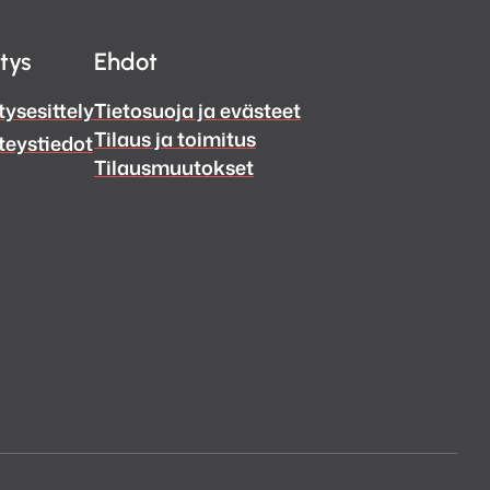
itys
Ehdot
tysesittely
Tietosuoja ja evästeet
Tilaus ja toimitus
teystiedot
Tilausmuutokset