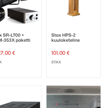
x SR-L700 +
Stax HPS-2
-353X paketti
kuuloketeline
37,00
€
101,00
€
emerkki:
Tuotemerkki:
X
STAX