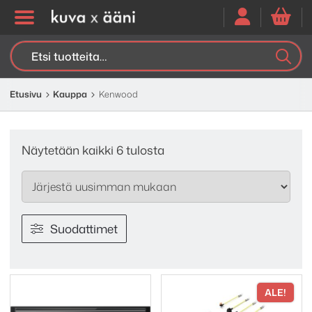
Etsi:
K
H
Etusivu
Kauppa
Kenwood
Sorted
Näytetään kaikki 6 tulosta
by
latest
Suodattimet
ALE!