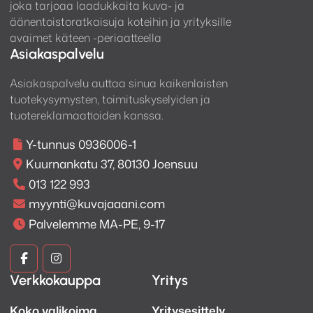
joka tarjoaa laadukkaita kuva- ja
äänentoistoratkaisuja koteihin ja yrityksille
avaimet käteen -periaatteella
Asiakaspalvelu
Asiakaspalvelu auttaa sinua kaikenlaisten
tuotekysymysten, toimituskyselyiden ja
tuotereklamaatioiden kanssa.
Y-tunnus 0936006-1
Kuurnankatu 37, 80130 Joensuu
013 122 993
myynti@kuvajaaani.com
Palvelemme MA-PE, 9-17
Kuva
Kuva
Verkkokauppa
Yritys
ja
ja
Koko valikoima
Yritysesittely
Ääni
Ääni