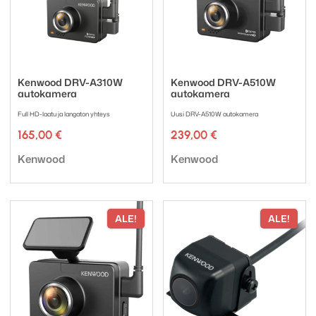
Kenwood DRV-A310W
Kenwood DRV-A510W
autokamera
autokamera
Full HD-laatu ja langaton yhteys
Uusi DRV-A510W autokamera
165,00
€
239,00
€
Tuotemerkki:
Tuotemerkki:
Kenwood
Kenwood
ALE!
ALE!