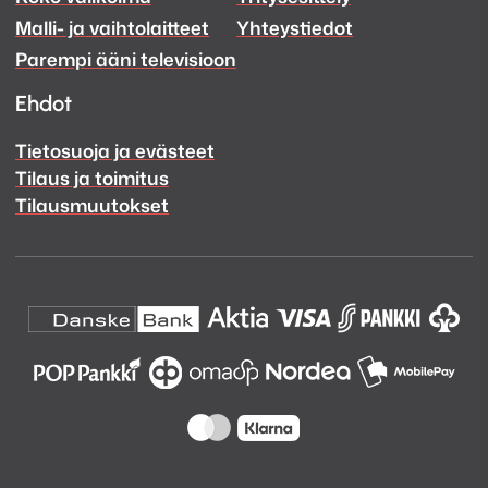
Malli- ja vaihtolaitteet
Yhteystiedot
Facebook
Instagram
Parempi ääni televisioon
Ehdot
Tietosuoja ja evästeet
Tilaus ja toimitus
Tilausmuutokset