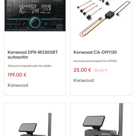
Kenwood DPX-M3300BT
Kenwood CA-DR1130
autosoitin
Asennussarja kenwood CA-DR1130
Tehoa ja monipuolisuutta tien päälle
Alkuperäine
Nykyinen
25,00
€
35,00
€
199,00
€
hinta
hinta
Tuotemerkki:
oli:
on:
Kenwood
Tuotemerkki:
Kenwood
35,00 €.
25,00 €.