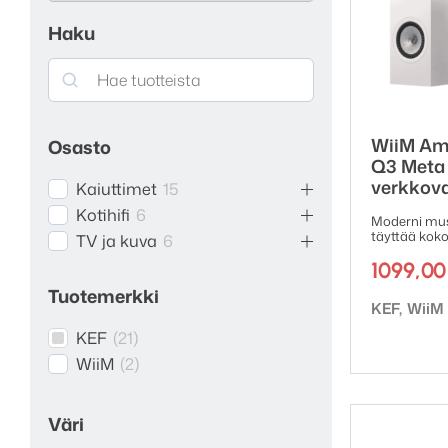
Haku
Search
WiiM Am
Osasto
Q3 Meta
verkkova
Kaiuttimet
15
Kotihifi
6
Moderni mus
täyttää kok
TV ja kuva
6
1099,0
Tuotemerkki
Tuotemerk
KEF
WiiM
KEF
(
21
)
WiiM
(
2
)
Väri