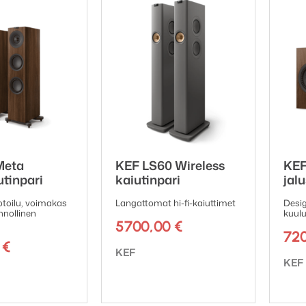
Meta
KEF LS60 Wireless
KEF
utinpari
kaiutinpari
jal
otoilu, voimakas
Langattomat hi-fi-kaiuttimet
Desig
nnollinen
kuulu
5700,00
€
72
0
€
Tuotemerkki:
KEF
Tuot
KEF
ki: