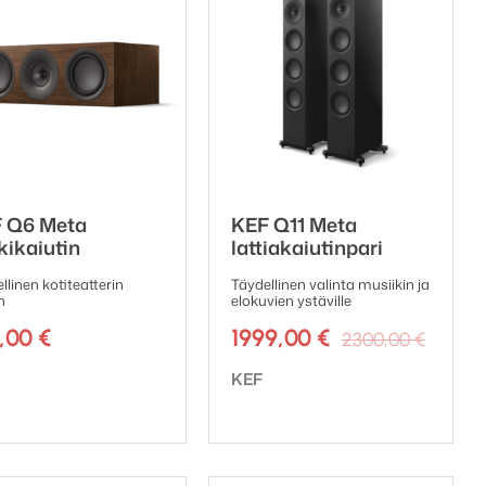
 Q6 Meta
KEF Q11 Meta
kikaiutin
lattiakaiutinpari
llinen kotiteatterin
Täydellinen valinta musiikin ja
n
elokuvien ystäville
Alkup
Nykyi
0,00
€
1999,00
€
2300,00
€
hinta
hinta
emerkki:
Tuotemerkki:
KEF
oli:
on:
2300,
1999,