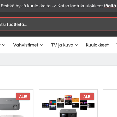
Etsitkö hyviä kuulokkeita –> Katso laatukuulokkeet
täältä
t
Vahvistimet
TV ja kuva
Kuulokkeet
ALE!
ALE!