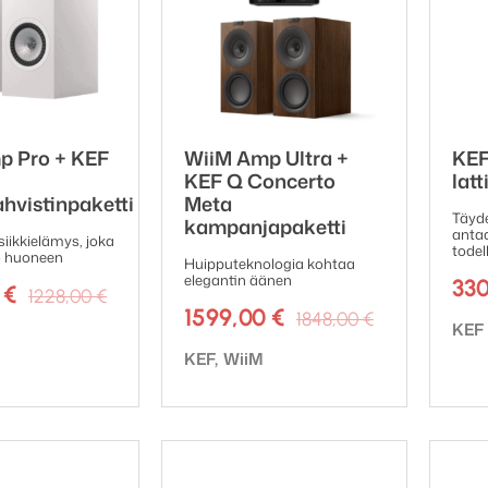
p Pro + KEF
WiiM Amp Ultra +
KEF
KEF Q Concerto
latt
hvistinpaketti
Meta
Täyde
kampanjapaketti
antaa
iikkielämys, joka
todel
o huoneen
Huipputeknologia kohtaa
elegantin äänen
33
Alkuperäinen
Nykyinen
0
€
1228,00
€
Alkuperäi
Nykyinen
hinta
hinta
1599,00
€
1848,00
€
Tuot
KEF
ki:
hinta
hinta
oli:
on:
Tuotemerkki:
KEF
WiiM
oli:
on:
1228,00 €.
1099,00 €.
1848,00 €.
1599,00 €.