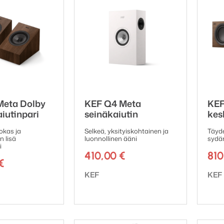
Meta Dolby
KEF Q4 Meta
KEF
iutinpari
seinäkaiutin
kes
hokas ja
Selkeä, yksityiskohtainen ja
Täyde
 lisä
luonnollinen ääni
sydä
i
410,00
€
81
€
Tuotemerkki:
Tuot
KEF
KEF
ki: