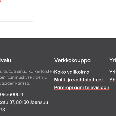
€
ki:
lvelu
Verkkokauppa
Yr
u auttaa sinua kaikenlaisten
Koko valikoima
Yri
en, toimituskyselyiden ja
Malli- ja vaihtolaitteet
Yh
tioiden kanssa.
Parempi ääni televisioon
 0936006-1
atu 37, 80130 Joensuu
993