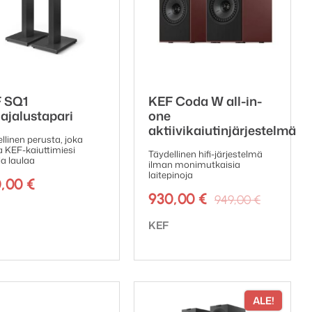
 SQ1
KEF Coda W all-in-
iajalustapari
one
aktiivikaiutinjärjestelmä
llinen perusta, joka
 KEF-kaiuttimiesi
Täydellinen hifi-järjestelmä
la laulaa
ilman monimutkaisia
laitepinoja
0,00
€
Alkupe
Nykyin
930,00
€
949,00
€
nen
emerkki:
hinta
hinta
Tuotemerkki:
KEF
oli:
on:
949,00 
930,00 
ALE!