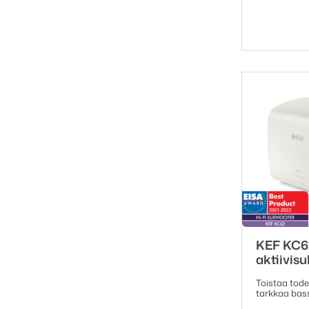
KEF KC62
aktiivis
Toistaa tode
tarkkaa bas