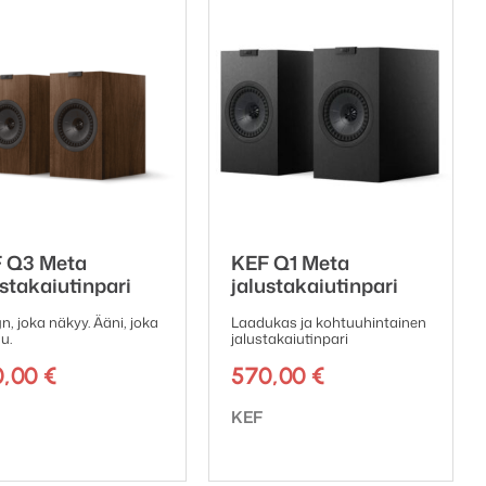
 Q3 Meta
KEF Q1 Meta
ustakaiutinpari
jalustakaiutinpari
n, joka näkyy. Ääni, joka
Laadukas ja kohtuuhintainen
u.
jalustakaiutinpari
0,00
€
570,00
€
emerkki:
Tuotemerkki:
KEF