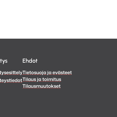
itys
Ehdot
tysesittely
Tietosuoja ja evästeet
Tilaus ja toimitus
teystiedot
Tilausmuutokset