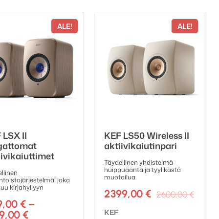
ALE!
ALE!
 LSX II
KEF LS50 Wireless II
gattomat
aktiivikaiutinpari
iivikaiuttimet
Täydellinen yhdistelmä
huippuääntä ja tyylikästä
llinen
muotoilua
toistojärjestelmä, joka
u kirjahyllyyn
Alku
Nyky
2399,00
€
2600,00
€
en
9,00
€
–
hinta
hinta
Tuotemerkki:
KEF
Hintaluokka:
39,00
€
oli:
on: