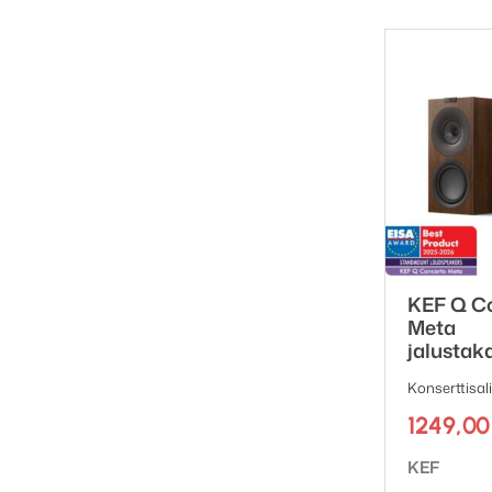
KEF Q C
Meta
jalustaka
Konserttisal
1249,0
Tuotemerk
KEF