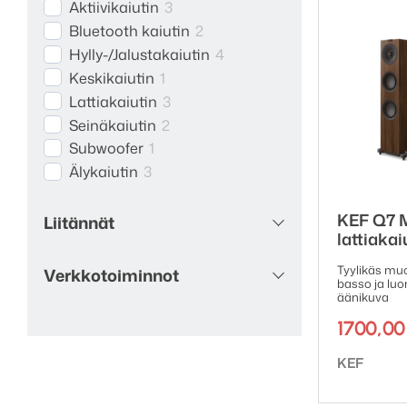
Aktiivikaiutin
3
Bluetooth kaiutin
2
Hylly-/Jalustakaiutin
4
Keskikaiutin
1
Lattiakaiutin
3
Seinäkaiutin
2
Subwoofer
1
Älykaiutin
3
KEF Q7 
Liitännät
lattiakai
Tyylikäs mu
Verkkotoiminnot
basso ja luo
äänikuva
1700,0
Tuotemerk
KEF