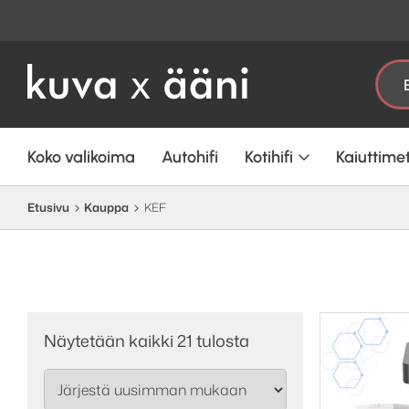
Etsi:
Koko valikoima
Autohifi
Kotihifi
Kaiuttime
Etusivu
Kauppa
KEF
Sorted
Näytetään kaikki 21 tulosta
by
latest