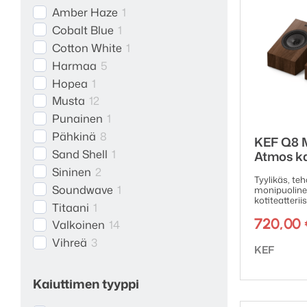
Amber Haze
1
Cobalt Blue
1
Cotton White
1
Harmaa
5
Hopea
1
Musta
12
Punainen
1
Pähkinä
8
KEF Q8 
Sand Shell
1
Atmos ka
Sininen
2
Tyylikäs, te
Soundwave
1
monipuolinen
kotiteatteriis
Titaani
1
720,00
Valkoinen
14
Vihreä
3
Tuotemerk
KEF
Kaiuttimen tyyppi