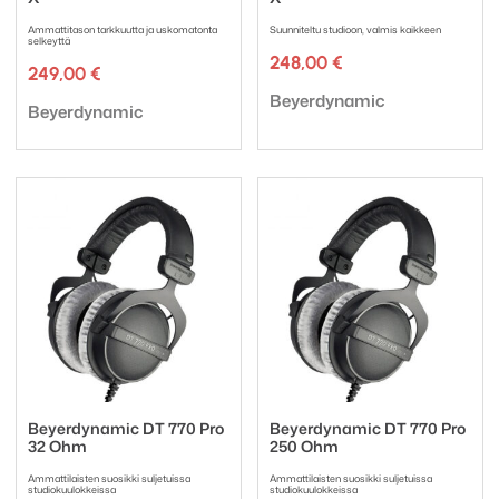
Ammattitason tarkkuutta ja uskomatonta
Suunniteltu studioon, valmis kaikkeen
selkeyttä
248,00
€
249,00
€
Tuotemerkki:
Beyerdynamic
Tuotemerkki:
Beyerdynamic
Beyerdynamic DT 770 Pro
Beyerdynamic DT 770 Pro
32 Ohm
250 Ohm
Ammattilaisten suosikki suljetuissa
Ammattilaisten suosikki suljetuissa
studiokuulokkeissa
studiokuulokkeissa