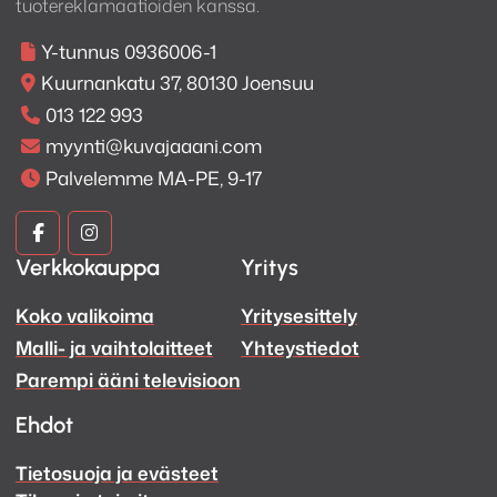
tuotereklamaatioiden kanssa.
Y-tunnus 0936006-1
Kuurnankatu 37, 80130 Joensuu
013 122 993
myynti@kuvajaaani.com
Palvelemme MA-PE, 9-17
Kuva
Kuva
Verkkokauppa
Yritys
ja
ja
Koko valikoima
Yritysesittely
Ääni
Ääni
Malli- ja vaihtolaitteet
Yhteystiedot
Facebook
Instagram
Parempi ääni televisioon
Ehdot
Tietosuoja ja evästeet