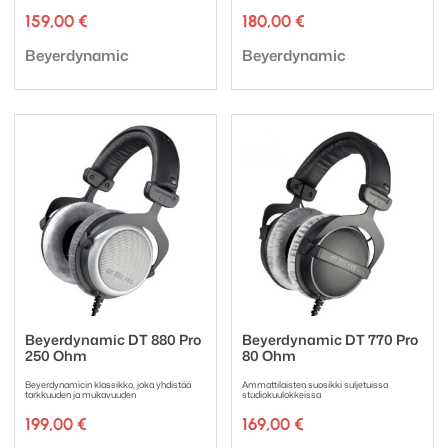
159,00
€
180,00
€
Tuotemerkki:
Tuotemerkki:
Beyerdynamic
Beyerdynamic
Beyerdynamic DT 880 Pro
Beyerdynamic DT 770 Pro
250 Ohm
80 Ohm
Beyerdynamicin klassikko, joka yhdistää
Ammattilaisten suosikki suljetuissa
tarkkuuden ja mukavuuden
studiokuulokkeissa
199,00
€
169,00
€