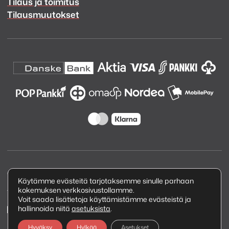
Tilaus ja toimitus
Tilausmuutokset
Copyright © 2026 Kuva ja Ääni Oy
Käytämme evästeitä tarjotaksemme sinulle parhaan
kokemuksen verkkosivustollamme.
Tietosuojaseloste
Voit saada lisätietoja käyttämistämme evästeistä ja
hallinnoida niitä
asetuksista
.
Hyväksy
Hylkää
Asetukset