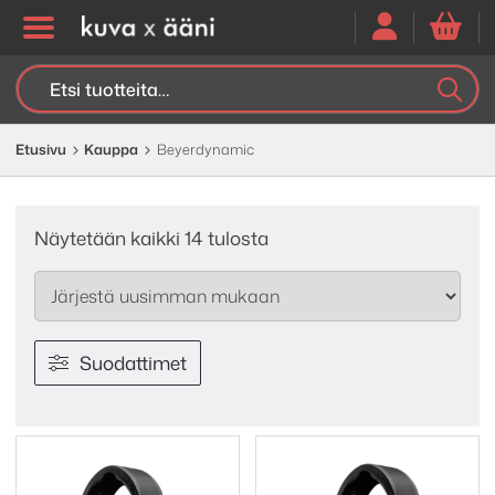
Etsi:
K
H
Etusivu
Kauppa
Beyerdynamic
Sorted
Näytetään kaikki 14 tulosta
by
latest
Suodattimet