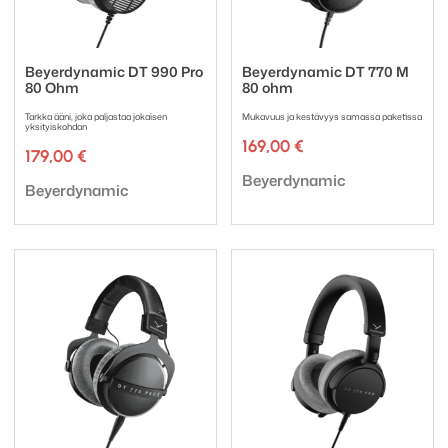
Beyerdynamic DT 990 Pro
Beyerdynamic DT 770 M
80 Ohm
80 ohm
Tarkka ääni, joka paljastaa jokaisen
Mukavuus ja kestävyys samassa paketissa
yksityiskohdan
169,00
€
179,00
€
Tuotemerkki:
Beyerdynamic
Tuotemerkki:
Beyerdynamic