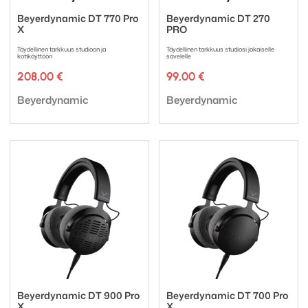
Beyerdynamic DT 770 Pro
Beyerdynamic DT 270
X
PRO
Täydellinen tarkkuus studioon ja
Täydellinen tarkkuus studiosi jokaiselle
kotikäyttöön
sävelelle
208,00
€
99,00
€
Tuotemerkki:
Tuotemerkki:
Beyerdynamic
Beyerdynamic
Beyerdynamic DT 900 Pro
Beyerdynamic DT 700 Pro
X
X