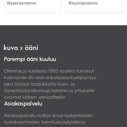
Tuotemerkki:
Tuotemerkki:
Beyerdynamic
Beyerdynamic
Parempi ääni kuuluu
Olemme jo vuodesta 1993 saakka toiminut
kotimainen AV-alan erikoisasiantuntijayritys,
joka tarjoaa laadukkaita kuva- ja
äänentoistoratkaisuja koteihin ja yrityksille
avaimet käteen -periaatteella
Asiakaspalvelu
Asiakaspalvelu auttaa sinua kaikenlaisten
tuotekysymysten, toimituskyselyiden ja