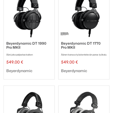
Beyerdynamic DT 1990
Beyerdynamic DT 1770
Pro MKII
Pro MKII
Ääni joka paljastaa kaiken
Äänen kanssa työskentelevän paras työkalu
549,00
€
549,00
€
Tuotemerkki:
Tuotemerkki:
Beyerdynamic
Beyerdynamic