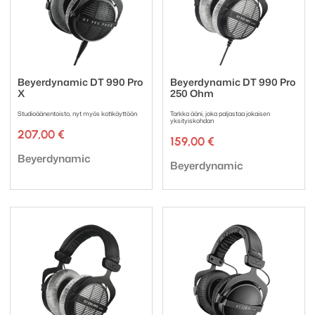
Beyerdynamic DT 990 Pro
Beyerdynamic DT 990 Pro
X
250 Ohm
Studioäänentoisto, nyt myös kotikäyttöön
Tarkka ääni, joka paljastaa jokaisen
yksityiskohdan
207,00
€
159,00
€
Tuotemerkki:
Beyerdynamic
Tuotemerkki:
Beyerdynamic