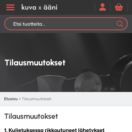
Etsi:
K
H
Tilausmuutokset
Etusivu
Tilausmuutokset
Tilausmuutokset
1. Kuljetuksessa rikkoutuneet lähetykset