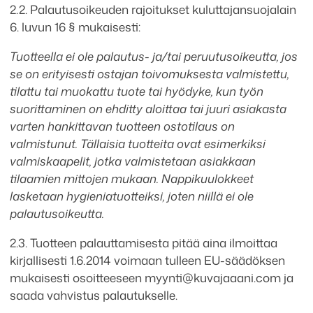
2.2. Palautusoikeuden rajoitukset kuluttajansuojalain
6. luvun 16 § mukaisesti:
Tuotteella ei ole palautus- ja/tai peruutusoikeutta, jos
se on erityisesti ostajan toivomuksesta valmistettu,
tilattu tai muokattu tuote tai hyödyke, kun työn
suorittaminen on ehditty aloittaa tai juuri asiakasta
varten hankittavan tuotteen ostotilaus on
valmistunut. Tällaisia tuotteita ovat esimerkiksi
valmiskaapelit, jotka valmistetaan asiakkaan
tilaamien mittojen mukaan. Nappikuulokkeet
lasketaan hygieniatuotteiksi, joten niillä ei ole
palautusoikeutta.
2.3. Tuotteen palauttamisesta pitää aina ilmoittaa
kirjallisesti 1.6.2014 voimaan tulleen EU-säädöksen
mukaisesti osoitteeseen myynti@kuvajaaani.com ja
saada vahvistus palautukselle.