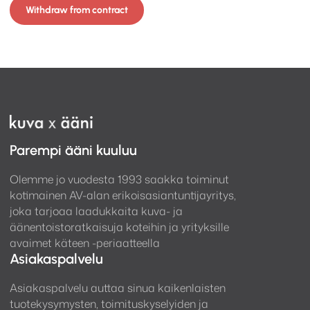
Withdraw from contract
Parempi ääni kuuluu
Olemme jo vuodesta 1993 saakka toiminut
kotimainen AV-alan erikoisasiantuntijayritys,
joka tarjoaa laadukkaita kuva- ja
äänentoistoratkaisuja koteihin ja yrityksille
avaimet käteen -periaatteella
Asiakaspalvelu
Asiakaspalvelu auttaa sinua kaikenlaisten
tuotekysymysten, toimituskyselyiden ja