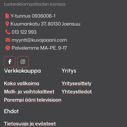
tuotereklamaatioiden kanssa.
Y-tunnus 0936006-1
Kuurnankatu 37, 80130 Joensuu
013 122 993
myynti@kuvajaaani.com
Palvelemme MA-PE, 9-17
Kuva
Kuva
Verkkokauppa
Yritys
ja
ja
Koko valikoima
Yritysesittely
Ääni
Ääni
Malli- ja vaihtolaitteet
Yhteystiedot
Facebook
Instagram
Parempi ääni televisioon
Ehdot
Tietosuoja ja evästeet