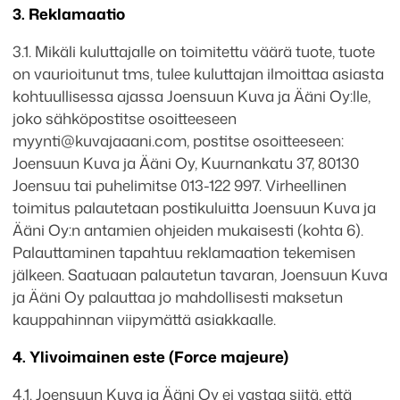
3. Reklamaatio
3.1. Mikäli kuluttajalle on toimitettu väärä tuote, tuote
on vaurioitunut tms, tulee kuluttajan ilmoittaa asiasta
kohtuullisessa ajassa Joensuun Kuva ja Ääni Oy:lle,
joko sähköpostitse osoitteeseen
myynti@kuvajaaani.com, postitse osoitteeseen:
Joensuun Kuva ja Ääni Oy, Kuurnankatu 37, 80130
Joensuu tai puhelimitse 013-122 997. Virheellinen
toimitus palautetaan postikuluitta Joensuun Kuva ja
Ääni Oy:n antamien ohjeiden mukaisesti (kohta 6).
Palauttaminen tapahtuu reklamaation tekemisen
jälkeen. Saatuaan palautetun tavaran, Joensuun Kuva
ja Ääni Oy palauttaa jo mahdollisesti maksetun
kauppahinnan viipymättä asiakkaalle.
4. Ylivoimainen este (Force majeure)
4.1. Joensuun Kuva ja Ääni Oy ei vastaa siitä, että