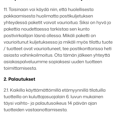
11. Toisinaan voi käydä niin, että huolellisesta
pakkaamisesta huolimatta postikuljetuksen
yhteydessä paketit voivat vaurioitua. Siksi on hyvä jo
pakettia noudettaessa tarkistaa sen kunto
postivirkailijan läsnä ollessa. Mikäli paketti on
vaurioitunut kuljetuksessa ja mikäli myös tilattu tuote
/ tuotteet ovat vaurioituneet, tee postikonttorissa heti
asiasta vahinkoilmoitus. Ota tämän jälkeen yhteyttä
asiakaspalveluumme sopiaksesi uuden tuotteen
toimittamisesta.
2. Palautukset
2.1. Kaikilla käyttämättömillä etämyynnillä tilatuilla
tuotteilla on kuluttajasuojalain 6. luvun mukainen
täysi vaihto- ja palautusoikeus 14 päivän ajan
tuotteiden vastaanottamisesta.