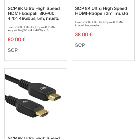
SCP 8K Ultra High Speed
SCP 8K Ultra High Speed
HDMI-kaapeli, 8K@60
HDMI-kaapeli 2m, musta
4:4:4 48Gbps, 5m, musta
Uusi SCP 8K Ultra High Speed HDMI-
kaapeli 2m, musta
uusi SCP 8K Ultra High Speed HDMI-
kaapeli, 8K@60 4:4:4 48Gbps, 5
38,00
€
80,00
€
Tuotemerkki:
SCP
Tuotemerkki:
SCP
SCP 8K Ultra High Speed