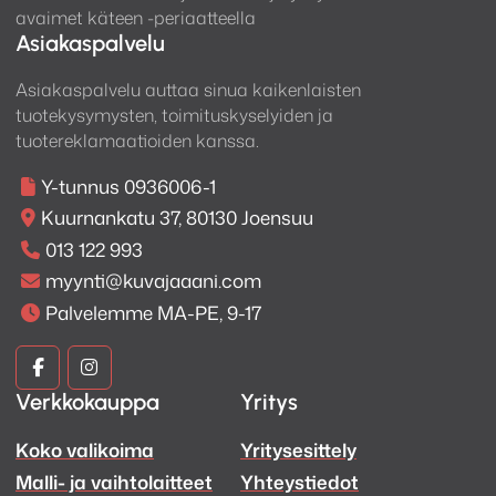
avaimet käteen -periaatteella
Asiakaspalvelu
Asiakaspalvelu auttaa sinua kaikenlaisten
tuotekysymysten, toimituskyselyiden ja
tuotereklamaatioiden kanssa.
Y-tunnus 0936006-1
Kuurnankatu 37, 80130 Joensuu
013 122 993
myynti@kuvajaaani.com
Palvelemme MA-PE, 9-17
Kuva
Kuva
Verkkokauppa
Yritys
ja
ja
Koko valikoima
Yritysesittely
Ääni
Ääni
Malli- ja vaihtolaitteet
Yhteystiedot
Facebook
Instagram