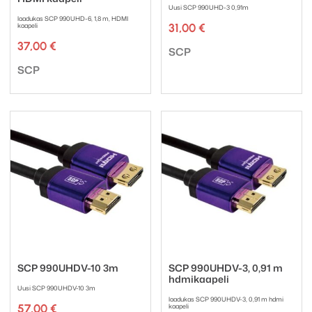
Uusi SCP 990UHD-3 0,91m
laadukas SCP 990UHD-6, 1,8 m, HDMI
kaapeli
31,00
€
37,00
€
Tuotemerkki:
SCP
Tuotemerkki:
SCP
SCP 990UHDV-10 3m
SCP 990UHDV-3, 0,91 m
hdmikaapeli
Uusi SCP 990UHDV-10 3m
laadukas SCP 990UHDV-3, 0,91 m hdmi
57,00
€
kaapeli