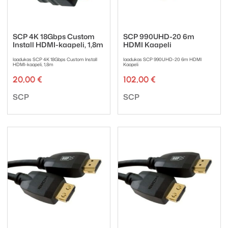
SCP 4K 18Gbps Custom
SCP 990UHD-20 6m
Install HDMI-kaapeli, 1,8m
HDMI Kaapeli
laadukas SCP 4K 18Gbps Custom Install
laadukas SCP 990UHD-20 6m HDMI
HDMI-kaapeli, 1,8m
Kaapeli
20,00
€
102,00
€
Tuotemerkki:
Tuotemerkki:
SCP
SCP