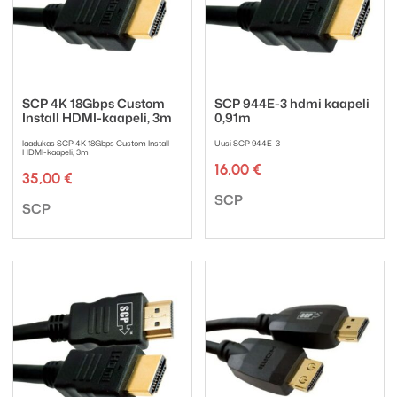
SCP 4K 18Gbps Custom
SCP 944E-3 hdmi kaapeli
Install HDMI-kaapeli, 3m
0,91m
laadukas SCP 4K 18Gbps Custom Install
Uusi SCP 944E-3
HDMI-kaapeli, 3m
16,00
€
35,00
€
Tuotemerkki:
SCP
Tuotemerkki:
SCP