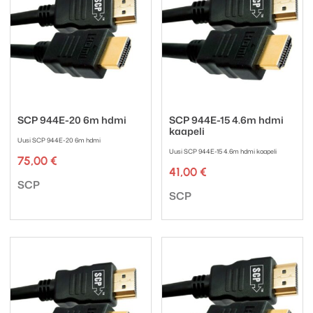
SCP 944E-20 6m hdmi
SCP 944E-15 4.6m hdmi
kaapeli
Uusi SCP 944E-20 6m hdmi
Uusi SCP 944E-15 4.6m hdmi kaapeli
75,00
€
41,00
€
Tuotemerkki:
SCP
Tuotemerkki:
SCP