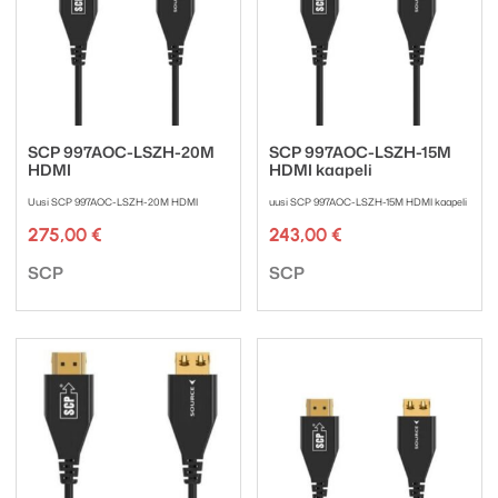
SCP 997AOC-LSZH-20M
SCP 997AOC-LSZH-15M
HDMI
HDMI kaapeli
Uusi SCP 997AOC-LSZH-20M HDMI
uusi SCP 997AOC-LSZH-15M HDMI kaapeli
275,00
€
243,00
€
Tuotemerkki:
Tuotemerkki:
SCP
SCP