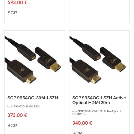
593,00
€
Tuotemerkki:
SCP
SCP 995AOC-30M-LSZH
SCP 995AOC-LSZH Active
Optical HDMI 20m
Uusi 995AOC-30M-LSZH
uusi SCP 995AOC-LSZH Active Optical
373,00
€
HDMI 20m
340,00
€
Tuotemerkki:
SCP
Tuotemerkki:
SCP