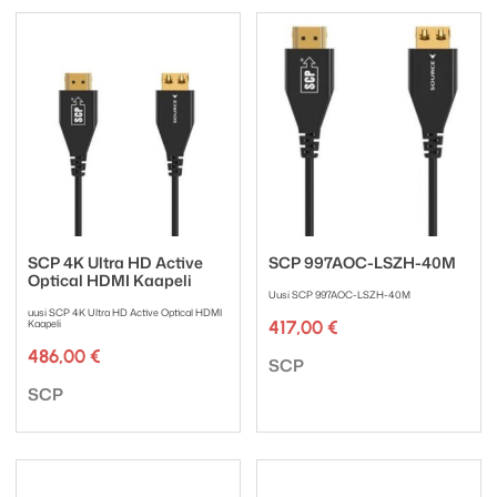
SCP 4K Ultra HD Active
SCP 997AOC-LSZH-40M
Optical HDMI Kaapeli
Uusi SCP 997AOC-LSZH-40M
uusi SCP 4K Ultra HD Active Optical HDMI
Kaapeli
417,00
€
486,00
€
Tuotemerkki:
SCP
Tuotemerkki:
SCP