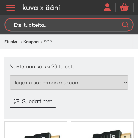
Etsi:
K
H
Etusivu
Kauppa
SCP
Sorted
Näytetään kaikki 29 tulosta
by
latest
Suodattimet