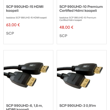
SCP 990UHD-15 HDMI
SCP 990UHD-10 Premium
kaapeli
Certified Hdmi kaapeli
laadukas SCP 990UHD-15 HDMI kaapeli
laadukas SCP 990UHD-10 Premium
Certified Hdmi kaapeli
63,00
€
48,00
€
Tuotemerkki:
SCP
Tuotemerkki:
SCP
SCP 990UHD-6, 1,8 m,
SCP 990UHD-3 0,91m
HDMI kaapeli