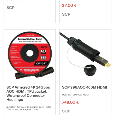
37,00
€
Tuotemerkki:
SCP
Tuotemerkki:
SCP
SCP Armored 4K 24Gbps
SCP 996AOC-100M HDMI
AOC HDMI, TPU Jacket,
Waterproof Connector
Uusi SCP 996AOC-100M
Housings
748,00
€
uusi SCP Armored 4K 24Gbps AOC HDMI,
Tuotemerkki:
TPU Jacket, Waterproof Conn
SCP