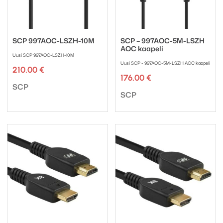
SCP 997AOC-LSZH-10M
SCP – 997AOC-5M-LSZH
AOC kaapeli
Uusi SCP 997AOC-LSZH-10M
Uusi SCP - 997AOC-5M-LSZH AOC kaapeli
210,00
€
176,00
€
Tuotemerkki:
SCP
Tuotemerkki:
SCP