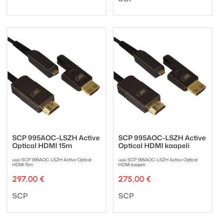
SCP 995AOC-LSZH Active
SCP 995AOC-LSZH Active
Optical HDMI 15m
Optical HDMI kaapeli
uusi SCP 995AOC-LSZH Active Optical
uusi SCP 995AOC-LSZH Active Optical
HDMI 15m
HDMI kaapeli
297,00
€
275,00
€
Tuotemerkki:
Tuotemerkki:
SCP
SCP