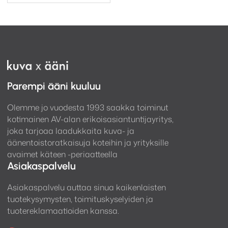
Parempi ääni kuuluu
Olemme jo vuodesta 1993 saakka toiminut
kotimainen AV-alan erikoisasiantuntijayritys,
joka tarjoaa laadukkaita kuva- ja
äänentoistoratkaisuja koteihin ja yrityksille
avaimet käteen -periaatteella
Asiakaspalvelu
Asiakaspalvelu auttaa sinua kaikenlaisten
tuotekysymysten, toimituskyselyiden ja
tuotereklamaatioiden kanssa.