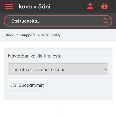
Etsi:
K
H
Etusivu
Kauppa
Musical Fidelity
Sorted
Näytetään kaikki 11 tulosta
by
latest
Suodattimet