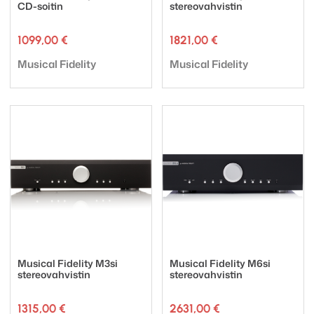
CD-soitin
stereovahvistin
1099,00
€
1821,00
€
Tuotemerkki:
Tuotemerkki:
Musical Fidelity
Musical Fidelity
Musical Fidelity M3si
Musical Fidelity M6si
stereovahvistin
stereovahvistin
1315,00
€
2631,00
€