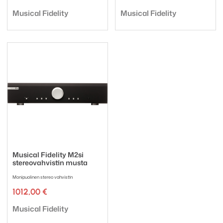
Tuotemerkki:
Tuotemerkki:
Musical Fidelity
Musical Fidelity
Musical Fidelity M2si
stereovahvistin musta
Monipuolinen stereo vahvistin
1012,00
€
Tuotemerkki:
Musical Fidelity