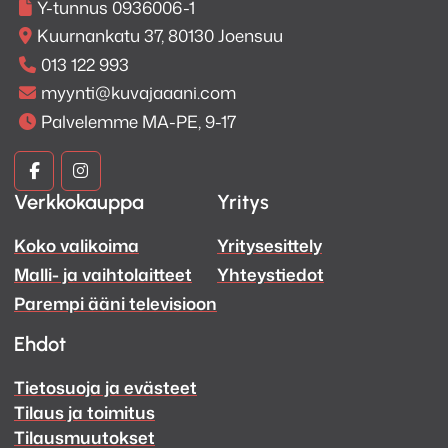
Y-tunnus 0936006-1
Kuurnankatu 37, 80130 Joensuu
013 122 993
myynti@kuvajaaani.com
Palvelemme MA-PE, 9-17
Kuva
Kuva
Verkkokauppa
Yritys
ja
ja
Koko valikoima
Yritysesittely
Ääni
Ääni
Malli- ja vaihtolaitteet
Yhteystiedot
Facebook
Instagram
Parempi ääni televisioon
Ehdot
Tietosuoja ja evästeet
Tilaus ja toimitus
Tilausmuutokset