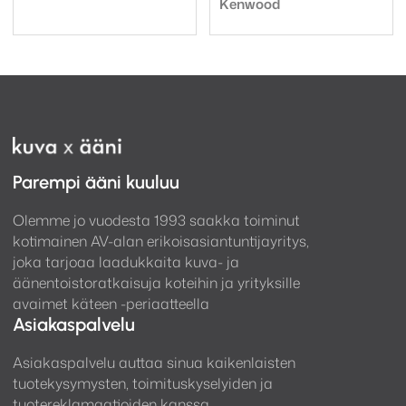
Tuotemerkki:
oli:
on:
Kenwood
179,00 €.
169,00 €.
Parempi ääni kuuluu
Olemme jo vuodesta 1993 saakka toiminut
kotimainen AV-alan erikoisasiantuntijayritys,
joka tarjoaa laadukkaita kuva- ja
äänentoistoratkaisuja koteihin ja yrityksille
avaimet käteen -periaatteella
Asiakaspalvelu
Asiakaspalvelu auttaa sinua kaikenlaisten
tuotekysymysten, toimituskyselyiden ja
tuotereklamaatioiden kanssa.