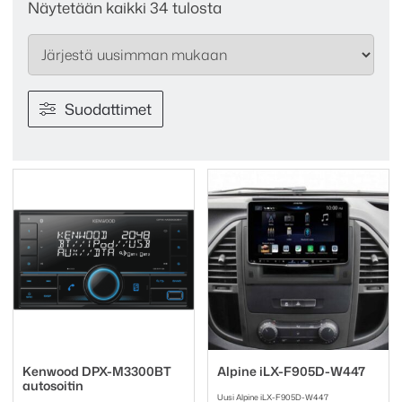
Sorted
Näytetään kaikki 34 tulosta
by
latest
Suodattimet
Kenwood DPX-M3300BT
Alpine iLX-F905D-W447
autosoitin
Uusi Alpine iLX-F905D-W447