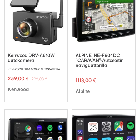
Kenwood DRV-A610W
ALPINE INE-F904DC
autokamera
”CARAVAN”-Autosoitin
navigaattorilla
KENWOOD DRV-A610W AUTOKAMERA
Alkuperäinen
Nykyinen
259,00
€
299,00
€
1113,00
€
hinta
hinta
Tuotemerkki:
oli:
on:
Kenwood
Tuotemerkki:
Alpine
299,00 €.
259,00 €.