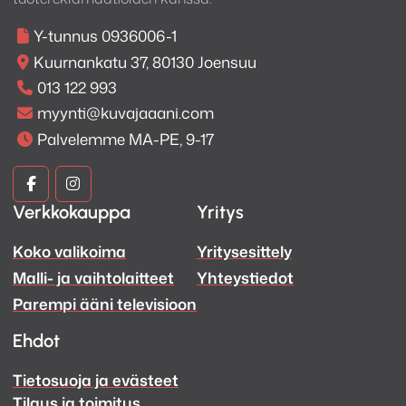
Y-tunnus 0936006-1
Kuurnankatu 37, 80130 Joensuu
013 122 993
myynti@kuvajaaani.com
Palvelemme MA-PE, 9-17
Kuva
Kuva
Verkkokauppa
Yritys
ja
ja
Koko valikoima
Yritysesittely
Ääni
Ääni
Malli- ja vaihtolaitteet
Yhteystiedot
Facebook
Instagram
Parempi ääni televisioon
Ehdot
Tietosuoja ja evästeet
Tilaus ja toimitus