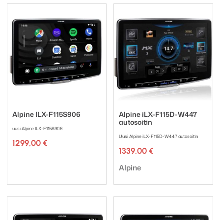
Alpine ILX-F115S906
Alpine iLX-F115D-W447
autosoitin
uusi Alpine ILX-F115S906
Uusi Alpine iLX-F115D-W447 autosoitin
1299,00
€
1339,00
€
Tuotemerkki:
Tuotemerkki:
Alpine