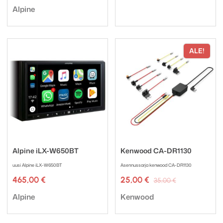
Tuotemerkki:
Alpine
ALE!
Alpine iLX-W650BT
Kenwood CA-DR1130
uusi Alpine iLX-W650BT
Asennussarja kenwood CA-DR1130
Alkuperäine
Nykyinen
465,00
€
25,00
€
35,00
€
hinta
hinta
Tuotemerkki:
Tuotemerkki:
oli:
on:
Alpine
Kenwood
35,00 €.
25,00 €.