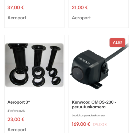
37,00
€
21,00
€
Tuotemerkki:
Tuotemerkki:
Aeroport
Aeroport
ALE!
Aeroport 3″
Kenwood CMOS-230 -
peruutuskamera
3" refleksiputki
Laadukas peruutuskamera
23,00
€
Alkuperäin
Nykyinen
169,00
€
179,00
€
Tuotemerkki:
hinta
hinta
Aeroport