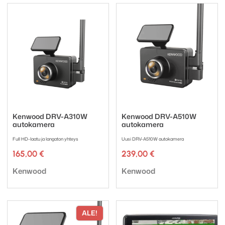
Kenwood DRV-A310W
Kenwood DRV-A510W
autokamera
autokamera
Full HD-laatu ja langaton yhteys
Uusi DRV-A510W autokamera
165,00
€
239,00
€
Tuotemerkki:
Tuotemerkki:
Kenwood
Kenwood
ALE!