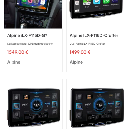
Alpine iLX-F115D-G7
Alpine ILX-F115D-Crafter
Korkeatasoinen 1-DIN multimediasoitin
Uusi Alpine ILX-F115D-Crafter
1549,00
€
1499,00
€
Tuotemerkki:
Tuotemerkki:
Alpine
Alpine