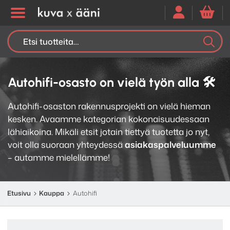
Etsi:
K
H
Autohifi-osasto on vielä työn alla 🛠️
Autohifi-osaston rakennusprojekti on vielä hieman
kesken. Avaamme kategorian kokonaisuudessaan
lähiaikoina. Mikäli etsit jotain tiettyä tuotetta jo nyt,
voit olla suoraan yhteydessä
asiakaspalveluumme
– autamme mielellämme!
Etusivu
Kauppa
Autohifi