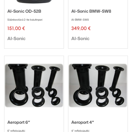
AI-Sonic OD-52B
AI-Sonic BMW-SW8
Säänkestävä 2-tie kaiutinpari
AI-BMW-SW8
151,00
€
349,00
€
Tuotemerkki:
Tuotemerkki:
AI-Sonic
AI-Sonic
Aeroport 6″
Aeroport 4″
6" refleksiputki
4" refleksiputki