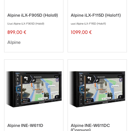
Alpine iLX-F905D (Halo9)
Alpine iLX-F115D (Halo11)
Uusi Alpine iLX-F905D (Halo9)
uusi Alpine iLX-F115D (Halo11)
899,00
€
1099,00
€
Tuotemerkki:
Tuotemerkki:
Alpine
Alpine INE-W611D
Alpine INE-W611DC
(Caravan)