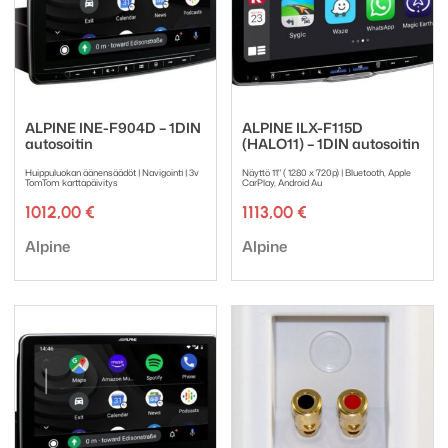
ALPINE INE-F904D – 1DIN
ALPINE ILX-F115D
autosoitin
(HALO11) – 1DIN autosoitin
Huippuluokan äänensäädöt | Navigointi | 3v
Näyttö 11" ( 1280 x 720p) | Bluetooth, Apple
TomTom karttapäivitys
CarPlay, Android Au
1012,00
€
1113,00
€
Tuotemerkki:
Tuotemerkki:
Alpine
Alpine