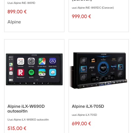
Uusi Alpine INE-W611D
uusi Alpine INE-W611DC (Caravan)
899,00
€
999,00
€
Tuotemerkki:
Alpine
Tuotemerkki:
Alpine iLX-W690D
Alpine iLX-705D
autosoitin
uusi Alpine iLX-705D
Uusi Alpine iLX-W690D autosoitin
699,00
€
515,00
€
Tuotemerkki: