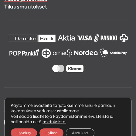
Tilausmuutokset
Copyright © 2026 Kuva ja Ääni Oy
Käytämme evästeitä tarjotaksemme sinulle parhaan
kokemuksen verkkosivustollamme.
Tietosuojaseloste
Voit saada lisätietoja käyttämistämme evästeistä ja
hallinnoida niitä
asetuksista
.
Hyväksy
Hylkää
Asetukset