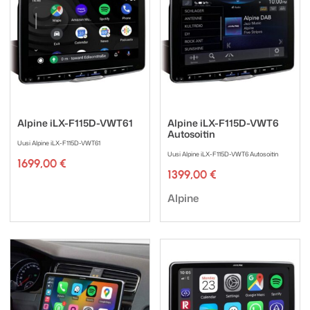
Alpine iLX-F115D-VWT61
Alpine iLX-F115D-VWT6
Autosoitin
Uusi Alpine iLX-F115D-VWT61
Uusi Alpine iLX-F115D-VWT6 Autosoitin
1699,00
€
1399,00
€
Tuotemerkki:
Tuotemerkki:
Alpine