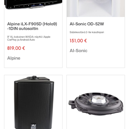
Alpine iLX-F905D (Halo9)
AI-Sonic OD-52W
-1DIN autosoitin
Säänkestävä 2-tie kaiutinpari
9" XL-kokoinen WXDA-näyttö | Apple
CarPlay ja Android Auto
151,00
€
819,00
€
Tuotemerkki:
AI-Sonic
Tuotemerkki:
Alpine