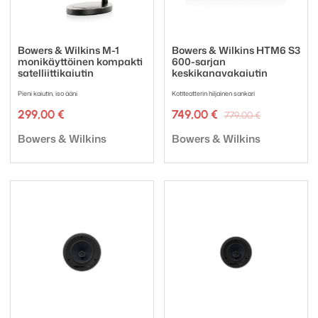
Bowers & Wilkins M-1
Bowers & Wilkins HTM6 S3
monikäyttöinen kompakti
600-sarjan
satelliittikaiutin
keskikanavakaiutin
Pieni kaiutin, iso ääni
Kotiteatterin hiljainen sankari
Alkuperäi
Nykyinen
299,00
€
749,00
€
779,00
€
hinta
hinta
Tuotemerkki:
Tuotemerkki:
oli:
on:
Bowers & Wilkins
Bowers & Wilkins
779,00 €.
749,00 €.