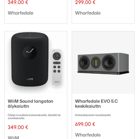
349,00
€
299,00
€
Tuotemerkki:
Tuotemerkki:
Wharfedale
Wharfedale
WiiM Sound langaton
Wharfedale EVO 5.C
älykaiutin
keskikaiutin
Ohjaa musiikkia kosketuksella, äänellä tai
Korkeatasoinen keskikaiutin
sovelluksella
699,00
€
349,00
€
Tuotemerkki:
Wharfedale
Tuotemerkki:
WiiM