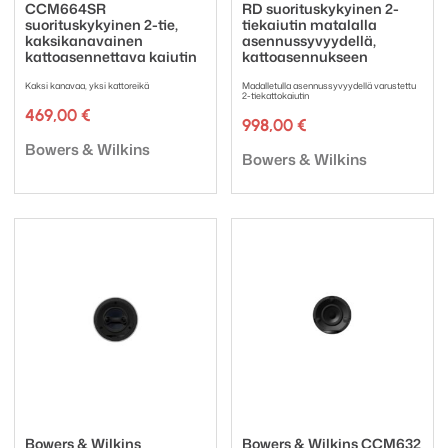
CCM664SR
RD suorituskykyinen 2-
suorituskykyinen 2-tie,
tiekaiutin matalalla
kaksikanavainen
asennussyvyydellä,
kattoasennettava kaiutin
kattoasennukseen
Kaksi kanavaa, yksi kattoreikä
Madalletulla asennussyvyydellä varustettu
2-tiekattokaiutin
469,00
€
998,00
€
Tuotemerkki:
Bowers & Wilkins
Tuotemerkki:
Bowers & Wilkins
Bowers & Wilkins
Bowers & Wilkins CCM632