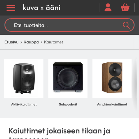
Etsi:
K
H
Etusivu
Kauppa
Kaiuttimet
Aktiivi­kaiuttimet
Subwooferit
Amphion kaiuttimet
Kaiuttimet jokaiseen tilaan ja