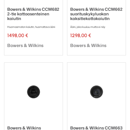
Bowers & Wilkins CCM682
Bowers & Wilkins CCM662
2-tie kattoasenteinen
suorituskykyluokan
kaiutin
kaksitiekattokaiutin
Huomaamaton kaiutin, huomattava ääni
Ääni, joka kuuluu mutta ei näy
1498,00
€
1298,00
€
Tuotemerkki:
Tuotemerkki:
Bowers & Wilkins
Bowers & Wilkins
Bowers & Wilkins
Bowers & Wilkins CCM663