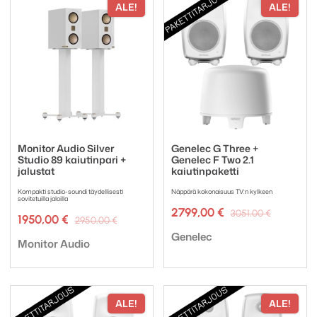
ALE!
ALE!
Monitor Audio Silver
Genelec G Three +
Studio 89 kaiutinpari +
Genelec F Two 2.1
jalustat
kaiutinpaketti
Kompakti studio-soundi täydellisesti
Näppärä kokonaisuus TV:n kylkeen
sovitetuilla jaloilla
Alkuper
Nykyine
2799,00
€
3051,00
€
Alkuperäinen
Nykyinen
1950,00
€
2950,00
€
hinta
hinta
hinta
hinta
Tuotemerkki:
oli:
on:
Genelec
Tuotemerkki:
oli:
on:
Monitor Audio
3051,00 
2799,00 
2950,00 €.
1950,00 €.
ALE!
ALE!