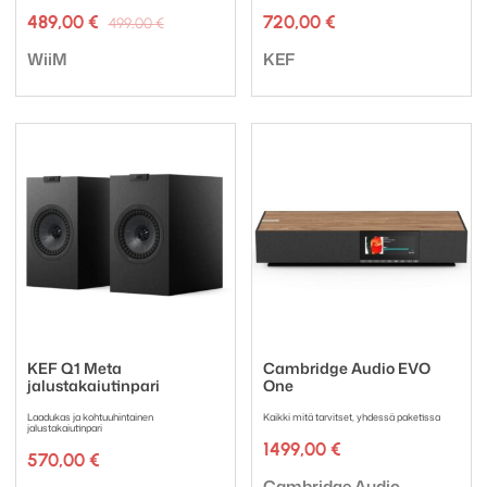
Alkuperäinen
Nykyinen
489,00
€
720,00
€
499,00
€
hinta
hinta
Tuotemerkki:
Tuotemerkki:
oli:
on:
WiiM
KEF
499,00 €.
489,00 €.
KEF Q1 Meta
Cambridge Audio EVO
jalustakaiutinpari
One
Laadukas ja kohtuuhintainen
Kaikki mitä tarvitset, yhdessä paketissa
jalustakaiutinpari
1499,00
€
570,00
€
Tuotemerkki:
Cambridge Audio