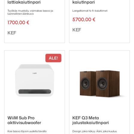
lattiakaiutinpari
kaiutinpari
Tyylikäs muotoilu, voimakas basso ja
Langattomat hi-fi-kaiuttimet
luonnollinen äänikuva
5700,00
€
1700,00
€
Tuotemerkki:
KEF
Tuotemerkki:
KEF
ALE!
WiiM Sub Pro
KEF Q3 Meta
aktiivisubwoofer
jalustakaiutinpari
Koe basso täysin uudella tavalla
Design, joka näkyy. Ääni, joka kuuluu.