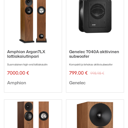
Amphion Argon7LX
Genelec 7040A aktiivinen
lattiakaiutinpari
subwoofer
Suomalainen high-end lattiakaiutin
Kompakti ja tehokas aktiivisubwoofer
Alkuperäi
Nykyinen
7000,00
€
799,00
€
998,98
€
hinta
hinta
Tuotemerkki:
Tuotemerkki:
oli:
on:
Amphion
Genelec
998,98 €.
799,00 €.