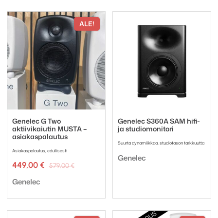
ALE!
Genelec G Two
Genelec S360A SAM hifi-
aktiivikaiutin MUSTA –
ja studiomonitori
asiakaspalautus
Suurta dynamiikkaa, studiotason tarkkuutta
Asiakaspalautus, edullisesti
Tuotemerkki:
Genelec
Alkuperäinen
Nykyinen
449,00
€
579,00
€
hinta
hinta
Tuotemerkki:
oli:
on:
Genelec
579,00 €.
449,00 €.