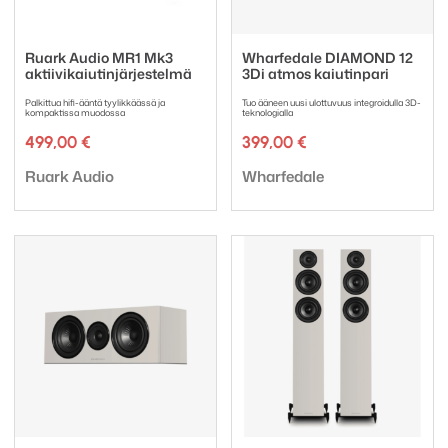
Ruark Audio MR1 Mk3
Wharfedale DIAMOND 12
aktiivikaiutinjärjestelmä
3Di atmos kaiutinpari
Palkittua hifi-ääntä tyylikkäässä ja
Tuo ääneen uusi ulottuvuus integroidulla 3D-
kompaktissa muodossa
teknologialla
499,00
€
399,00
€
Tuotemerkki:
Tuotemerkki:
Ruark Audio
Wharfedale