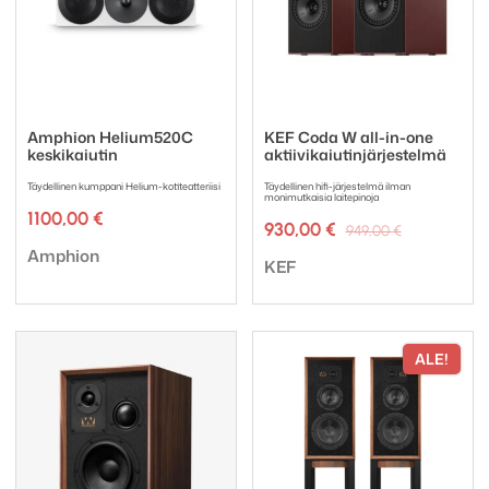
Amphion Helium520C
KEF Coda W all-in-one
keskikaiutin
aktiivikaiutinjärjestelmä
Täydellinen kumppani Helium-kotiteatteriisi
Täydellinen hifi-järjestelmä ilman
monimutkaisia laitepinoja
1100,00
€
Alkuperäi
Nykyinen
930,00
€
949,00
€
hinta
hinta
Tuotemerkki:
Amphion
Tuotemerkki:
oli:
on:
KEF
949,00 €.
930,00 €.
ALE!