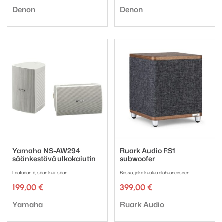
Tuotemerkki:
Tuotemerkki:
Denon
Denon
Yamaha NS-AW294
Ruark Audio RS1
säänkestävä ulkokaiutin
subwoofer
Laatuääntä, sään kuin sään
Basso, joka kuuluu olohuoneeseen
199,00
€
399,00
€
Tuotemerkki:
Tuotemerkki:
Yamaha
Ruark Audio