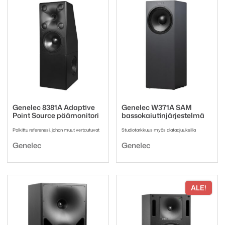
Genelec 8381A Adaptive
Genelec W371A SAM
Point Source päämonitori
bassokaiutinjärjestelmä
Palkittu referenssi, johon muut vertautuvat
Studiotarkkuus myös alataajuuksilla
Tuotemerkki:
Tuotemerkki:
Genelec
Genelec
ALE!