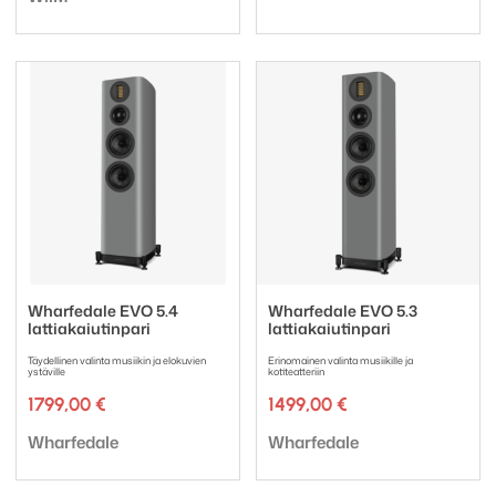
Wharfedale EVO 5.4
Wharfedale EVO 5.3
lattiakaiutinpari
lattiakaiutinpari
Täydellinen valinta musiikin ja elokuvien
Erinomainen valinta musiikille ja
ystäville
kotiteatteriin
1799,00
€
1499,00
€
Tuotemerkki:
Tuotemerkki:
Wharfedale
Wharfedale