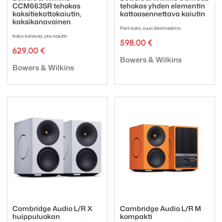
CCM663SR tehokas
tehokas yhden elementin
kaksitiekattokaiutin,
kattoasennettava kaiutin
kaksikanavainen
Pieni koko, suuri äänimaailma
Kaksi kanavaa, yksi kaiutin
598,00
€
629,00
€
Tuotemerkki:
Bowers & Wilkins
Tuotemerkki:
Bowers & Wilkins
Cambridge Audio L/R X
Cambridge Audio L/R M
huippuluokan
kompakti