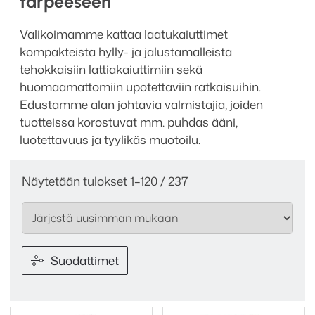
tarpeeseen
Valikoimamme kattaa laatukaiuttimet
kompakteista hylly- ja jalustamalleista
tehokkaisiin lattiakaiuttimiin sekä
huomaamattomiin upotettaviin ratkaisuihin.
Edustamme alan johtavia valmistajia, joiden
tuotteissa korostuvat mm. puhdas ääni,
luotettavuus ja tyylikäs muotoilu.
Sorted
Näytetään tulokset 1–120 / 237
by
latest
Suodattimet