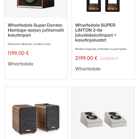
Wharfedale Super Denton
Wharfedale SUPER
Heritage-sarjan juhlamalli
LINTON 3-tie
kaiutinpari
jalustakaiutinpari +
kaiutinjalustat
Klassinen ulkokuori, moderni sielu
Moderni legenda, entistäkin suurempana
1199,00
€
Alkuper
Nykyine
2199,00
€
2398,00
€
Tuotemerkki:
hinta
hinta
Wharfedale
Tuotemerkki:
oli:
on:
Wharfedale
2398,00 
2199,00 €