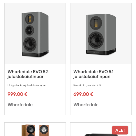
Wharfedale EVO 5.2
Wharfedale EVO 5.1
jalustakaiutinpari
jalustakaiutinpari
Huippuluokan jalustakaiutinpari
Pieni koko, suuri sointi
999,00
€
699,00
€
Tuotemerkki:
Tuotemerkki:
Wharfedale
Wharfedale
ALE!