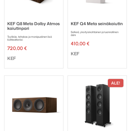
KEF Q8 Meta Dolby Atmos
KEF Q4 Meta seinäkaiutin
kaiutinpari
Selkeä, yksityiskohtainen ja luonnollinen
ääni
Tyylikäs, tehokas ja monipuolinen lisä
kotiteatteriisi
410,00
€
720,00
€
Tuotemerkki:
KEF
Tuotemerkki:
KEF
ALE!