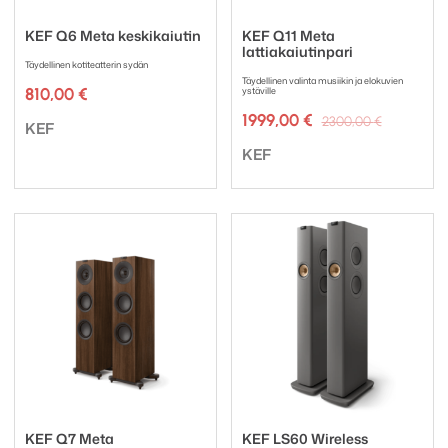
KEF Q6 Meta keskikaiutin
KEF Q11 Meta
lattiakaiutinpari
Täydellinen kotiteatterin sydän
Täydellinen valinta musiikin ja elokuvien
810,00
€
ystäville
Alkuper
Nykyine
1999,00
€
2300,00
€
Tuotemerkki:
KEF
hinta
hinta
Tuotemerkki:
oli:
on:
KEF
2300,00 
1999,00 €
KEF Q7 Meta
KEF LS60 Wireless