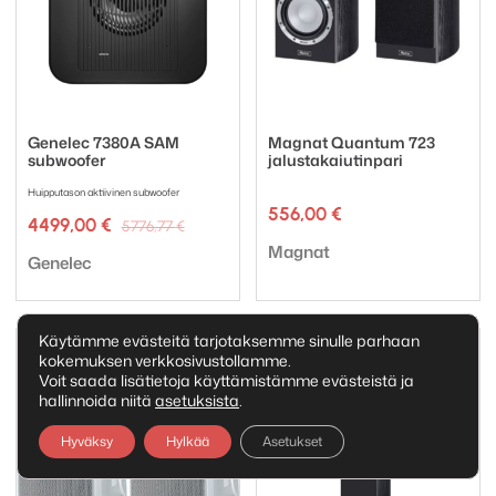
Genelec 7380A SAM
Magnat Quantum 723
subwoofer
jalustakaiutinpari
Huipputason aktiivinen subwoofer
556,00
€
Alkuperäinen
Nykyinen
4499,00
€
5776,77
€
hinta
hinta
Tuotemerkki:
Magnat
Tuotemerkki:
oli:
on:
Genelec
5776,77 €.
4499,00 €.
Käytämme evästeitä tarjotaksemme sinulle parhaan
kokemuksen verkkosivustollamme.
Voit saada lisätietoja käyttämistämme evästeistä ja
hallinnoida niitä
asetuksista
.
Hyväksy
Hylkää
Asetukset