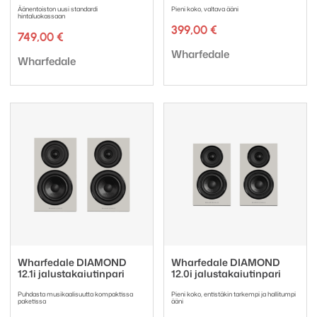
Äänentoiston uusi standardi
Pieni koko, valtava ääni
hintaluokassaan
399,00
€
749,00
€
Tuotemerkki:
Wharfedale
Tuotemerkki:
Wharfedale
Wharfedale DIAMOND
Wharfedale DIAMOND
12.1i jalustakaiutinpari
12.0i jalustakaiutinpari
Puhdasta musikaalisuutta kompaktissa
Pieni koko, entistäkin tarkempi ja hallitumpi
paketissa
ääni