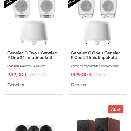
Genelec G Two + Genelec
Genelec G One + Genelec
F One 2.1 kaiutinpaketti
F One 2.1 kaiutinpaketti
Laadukas kokonaisuus olkkariin
Valmis stereopaketti television kaveriksi
Alkuperäinen
Nykyinen
Alkuperä
Nykyinen
1919,00
€
1499,00
€
2153,00
€
1761,00
€
hinta
hinta
hinta
hinta
Tuotemerkki:
Tuotemerkki:
oli:
on:
oli:
on:
Genelec
Genelec
2153,00 €.
1919,00 €.
1761,00 €.
1499,00 €
ALE!