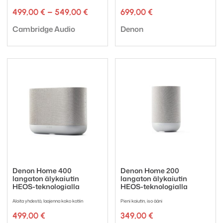
Hintaluokka:
499,00
€
–
549,00
€
699,00
€
499,00 €
Tuotemerkki:
Tuotemerkki:
-
Cambridge Audio
Denon
549,00 €
Denon Home 400
Denon Home 200
langaton älykaiutin
langaton älykaiutin
HEOS-teknologialla
HEOS-teknologialla
Aloita yhdestä, laajenna koko kotiin
Pieni kaiutin, iso ääni
499,00
€
349,00
€