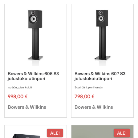
Bowers & Wilkins 606 S3
Bowers & Wilkins 607 S3
jalustakaiutinpari
jalustakaiutinpari
Iso ääni, pieni kaiutin
Suuri ääni, pieni kaiutin
998,00
€
798,00
€
Tuotemerkki:
Tuotemerkki:
Bowers & Wilkins
Bowers & Wilkins
ALE!
ALE!