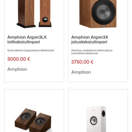
Amphion Argon3LX
Amphion Argon3X
lattiakaiutinpari
jalustakaiutinpari
Suomalainen huippuluokan lattiakaiutin
Sekoitus studiotason tarkkuutta ja
luonnollista äänikuvaa
5000,00
€
3750,00
€
Tuotemerkki:
Amphion
Tuotemerkki:
Amphion