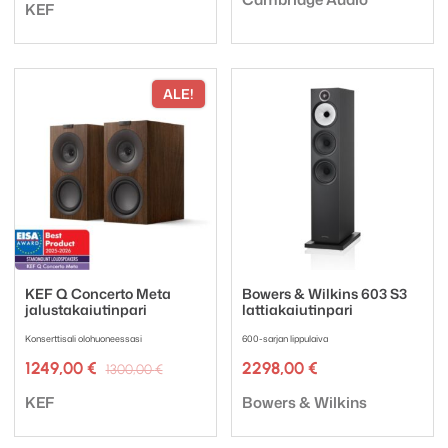
Tuotemerkki:
KEF
ALE!
KEF Q Concerto Meta
Bowers & Wilkins 603 S3
jalustakaiutinpari
lattiakaiutinpari
Konserttisali olohuoneessasi
600-sarjan lippulaiva
Alkuperäinen
Nykyinen
1249,00
€
2298,00
€
1300,00
€
hinta
hinta
Tuotemerkki:
Tuotemerkki:
oli:
on:
KEF
Bowers & Wilkins
1300,00 €.
1249,00 €.