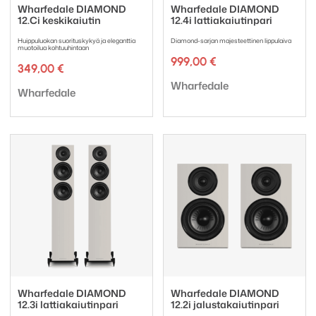
Wharfedale DIAMOND
Wharfedale DIAMOND
12.Ci keskikaiutin
12.4i lattiakaiutinpari
Huippuluokan suorituskykyä ja eleganttia
Diamond-sarjan majesteettinen lippulaiva
muotoilua kohtuuhintaan
999,00
€
349,00
€
Tuotemerkki:
Wharfedale
Tuotemerkki:
Wharfedale
Wharfedale DIAMOND
Wharfedale DIAMOND
12.3i lattiakaiutinpari
12.2i jalustakaiutinpari