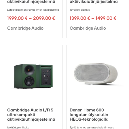
aktiivikaiutinjärjestelmä
aktiivikaiutinjärjestelmä
Lattiakaiuttimen voima, ilman lattiakaiutinta
Täysi hifi-elämys
Hintaluokka:
Hinta
1999,00
€
–
2099,00
€
1399,00
€
–
1499,00
€
1999,00 €
1399,
Tuotemerkki:
Tuotemerkki:
-
-
Cambridge Audio
Cambridge Audio
2099,00 €
1499,
Cambridge Audio L/R S
Denon Home 600
ultrakompakti
langaton älykaiutin
aktiivikaiutinjärjestelmä
HEOS-teknologialla
Iso ääni, pieni koko
Tyyliä ja tehoa samassa kaiuttimessa