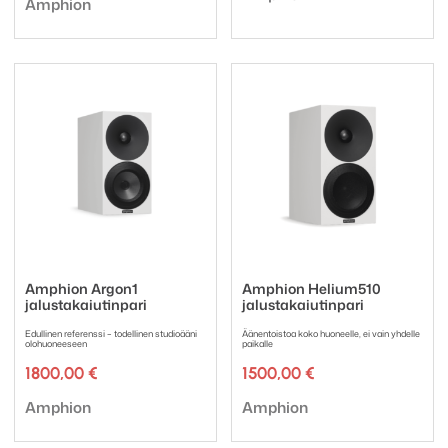
Tuotemerkki:
Amphion
Amphion Argon1
Amphion Helium510
jalustakaiutinpari
jalustakaiutinpari
Edullinen referenssi – todellinen studioääni
Äänentoistoa koko huoneelle, ei vain yhdelle
olohuoneeseen
paikalle
1800,00
€
1500,00
€
Tuotemerkki:
Tuotemerkki:
Amphion
Amphion