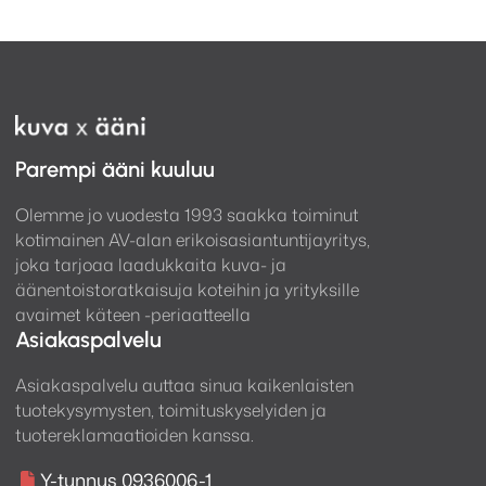
Parempi ääni kuuluu
Olemme jo vuodesta 1993 saakka toiminut
kotimainen AV-alan erikoisasiantuntijayritys,
joka tarjoaa laadukkaita kuva- ja
äänentoistoratkaisuja koteihin ja yrityksille
avaimet käteen -periaatteella
Asiakaspalvelu
Asiakaspalvelu auttaa sinua kaikenlaisten
tuotekysymysten, toimituskyselyiden ja
tuotereklamaatioiden kanssa.
Y-tunnus 0936006-1