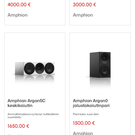
4000,00
€
3000,00
€
Tuotemerkki:
Tuotemerkki:
Amphion
Amphion
Amphion Argon5C
Amphion Argon0
keskikaiutin
jalustakaiutinpari
Ammattistudiossa syntynyt, kotiteatteriin
Pieni koko, suuri ääni
suunniteltu
1500,00
€
1650,00
€
Tuotemerkki:
Amphion