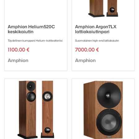
Amphion Helium520C
Amphion Argon7LX
keskikaiutin
lattiakaiutinpari
Täydellinen kumppani Helium-kotiteatteriisi
Suomalainen high-end lattiakaiutin
1100,00
€
7000,00
€
Tuotemerkki:
Tuotemerkki:
Amphion
Amphion