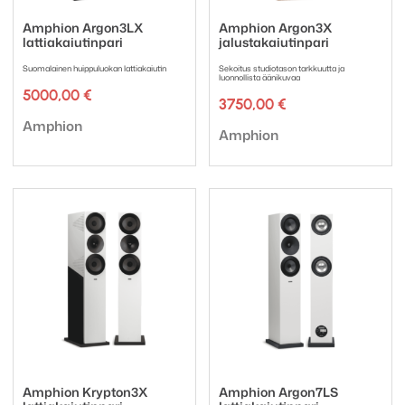
Amphion Argon3LX
Amphion Argon3X
lattiakaiutinpari
jalustakaiutinpari
Suomalainen huippuluokan lattiakaiutin
Sekoitus studiotason tarkkuutta ja
luonnollista äänikuvaa
5000,00
€
3750,00
€
Tuotemerkki:
Amphion
Tuotemerkki:
Amphion
Amphion Krypton3X
Amphion Argon7LS