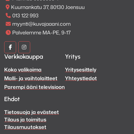
Kuurnankatu 37, 80130 Joensuu
013 122 993
myynti@kuvajaaani.com
Palvelemme MA-PE, 9-17
Kuva
Kuva
Verkkokauppa
Yritys
ja
ja
Koko valikoima
Yritysesittely
Ääni
Ääni
Malli- ja vaihtolaitteet
Yhteystiedot
Facebook
Instagram
Parempi ääni televisioon
Ehdot
Tietosuoja ja evästeet
Tilaus ja toimitus
Tilausmuutokset