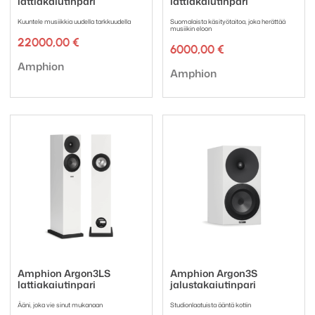
lattiakaiutinpari
lattiakaiutinpari
Kuuntele musiikkia uudella tarkkuudella
Suomalaista käsityötaitoa, joka herättää
musiikin eloon
22000,00
€
6000,00
€
Tuotemerkki:
Amphion
Tuotemerkki:
Amphion
Amphion Argon3LS
Amphion Argon3S
lattiakaiutinpari
jalustakaiutinpari
Ääni, joka vie sinut mukanaan
Studionlaatuista ääntä kotiin