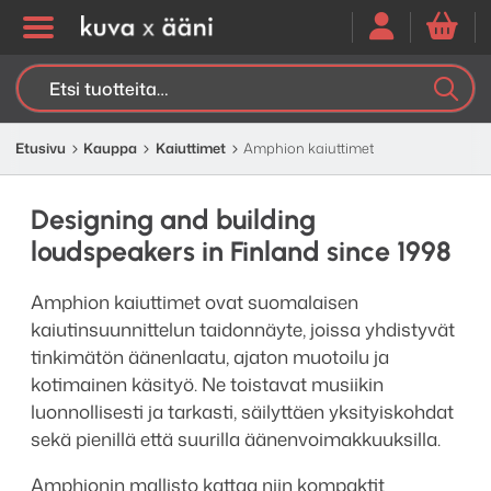
Etsi:
K
H
Etusivu
Kauppa
Kaiuttimet
Amphion kaiuttimet
Designing and building
loudspeakers in Finland since 1998
Amphion kaiuttimet ovat suomalaisen
kaiutinsuunnittelun taidonnäyte, joissa yhdistyvät
tinkimätön äänenlaatu, ajaton muotoilu ja
kotimainen käsityö. Ne toistavat musiikin
luonnollisesti ja tarkasti, säilyttäen yksityiskohdat
sekä pienillä että suurilla äänenvoimakkuuksilla.
Amphionin mallisto kattaa niin kompaktit