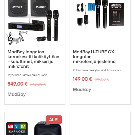
MadBoy langaton
MadBoy U-TUBE CX
karaokesetti kotikäyttöön
langaton
– kaiuttimet, mikseri ja
mikrofonijärjestelmä
mikrofonit
Kaksi mikrofonia, yksi laadukas soundi
Täydellinen karaokepaketti kotiin
Alkuperäin
Nykyinen
149,00
€
199,00
€
Alkuperäinen
Nykyinen
849,00
€
hinta
hinta
1143,00
€
Tuotemerkki:
hinta
hinta
oli:
on:
MadBoy
Tuotemerkki:
oli:
on:
MadBoy
199,00 €.
149,00 €.
1143,00 €.
849,00 €.
ALE!