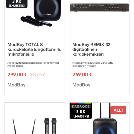
MadBoy TOTAL S
MadBoy REMIX-32
karaokelaite langattomilla
digitaalinen
mikrofoneilla
karaokemikseri
Akkukäyttöinen karaokelaite langattomilla
Huippuominaisuuksilla varustettu
mikrofoneilla
digitaalinen mikseri
Alkuperäinen
Nykyinen
299,00
€
269,00
€
399,00
€
hinta
hinta
Tuotemerkki:
Tuotemerkki:
oli:
on:
MadBoy
MadBoy
399,00 €.
299,00 €.
ALE!