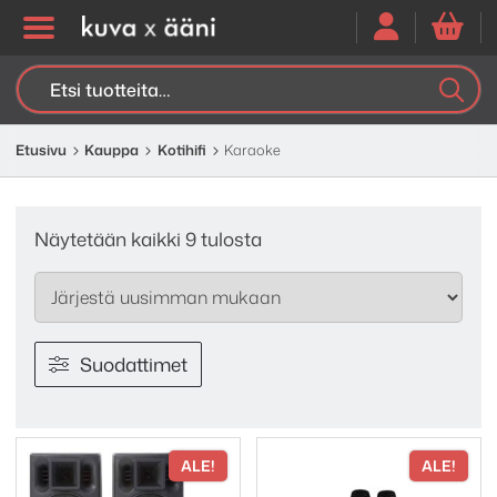
Etsi:
K
H
Etusivu
Kauppa
Kotihifi
Karaoke
Sorted
Näytetään kaikki 9 tulosta
by
latest
Suodattimet
ALE!
ALE!