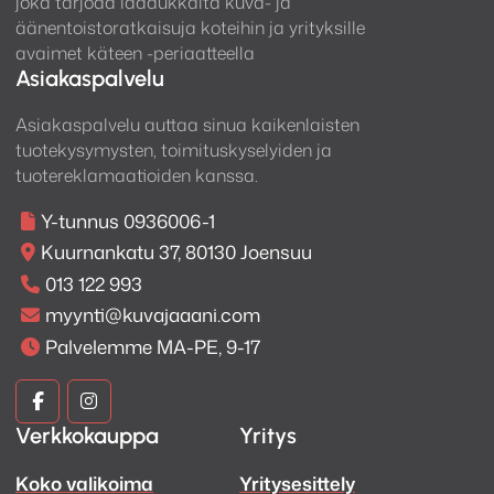
joka tarjoaa laadukkaita kuva- ja
äänentoistoratkaisuja koteihin ja yrityksille
avaimet käteen -periaatteella
Asiakaspalvelu
Asiakaspalvelu auttaa sinua kaikenlaisten
tuotekysymysten, toimituskyselyiden ja
tuotereklamaatioiden kanssa.
Y-tunnus 0936006-1
Kuurnankatu 37, 80130 Joensuu
013 122 993
myynti@kuvajaaani.com
Palvelemme MA-PE, 9-17
Kuva
Kuva
Verkkokauppa
Yritys
ja
ja
Koko valikoima
Yritysesittely
Ääni
Ääni