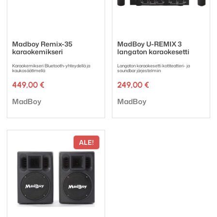
Madboy Remix-35
MadBoy U-REMIX 3
karaokemikseri
langaton karaokesetti
Karaokemikseri Bluetooth-yhteydellä ja
Langaton karaokesetti kotiteatteri- ja
kaukosäätimellä
soundbar järjestelmiin
449,00
€
249,00
€
Tuotemerkki:
Tuotemerkki:
MadBoy
MadBoy
ALE!