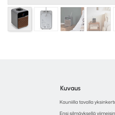
Kuvaus
Kauniilla tavalla yksinker
Ensi silmäyksellä viimeis