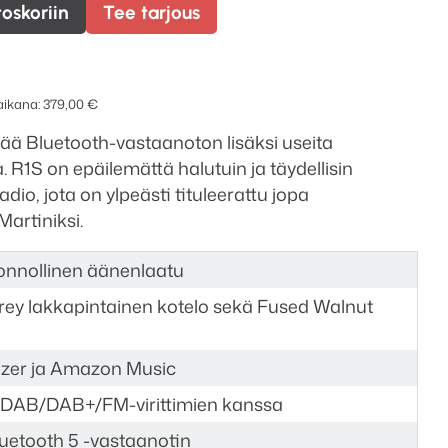
toskoriin
Tee tarjous
 aikana:
379,00
€
ää Bluetooth-vastaanoton lisäksi useita
 R1S on epäilemättä halutuin ja täydellisin
adio, jota on ylpeästi tituleerattu jopa
artiniksi.
onnollinen äänenlaatu
rey lakkapintainen kotelo sekä Fused Walnut
ezer ja Amazon Music
/DAB/DAB+/FM-virittimien kanssa
uetooth 5 -vastaanotin