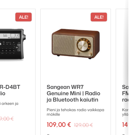
oilleen, koska se latautuu
ALE!
ALE!
 jopa 12 tunnin kuuntelun
ä pikavalintapainiketta,
PR-D4BT
Sangean WR7
Sang
io
Genuine Mini | Radio
FM /
ja Bluetooth kaiutin
radi
 arkeen ja
Pieni ja tehokas radio vaikkapa
Kompak
mökille
yllättä
Alkuperäinen
Nykyinen
19,00
€
Alkuperäinen
Nykyinen
hinta
hinta
109,00
€
149
129,00
€
hinta
hinta
oli:
on:
Tuotemerkki:
Tuote