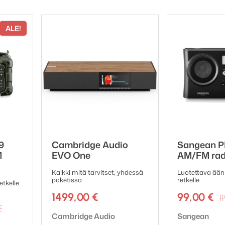
mattomasti R1:een, ja se voidaan jättää pysyvästi paik
ALE!
 verkkovirtaa käytettävissä. Täysi lataus mahdollistaa
ppuen.
linen kompakti kaukosäädin. Kauko-ohjaimessa on nelj
a ja valita suosikkiradiokanavat helposti.
9
Cambridge Audio
Sangean 
M
EVO One
AM/FM rad
Kaikki mitä tarvitset, yhdessä
Luotettava ääni
paketissa
retkelle
etkelle
1499,00
€
99,00
€
1
Alkuperäinen
Nykyinen
€
Tuotemerkki:
Tuotemerkki:
Cambridge Audio
Sangean
hinta
hinta