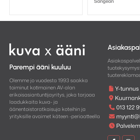
Sangean
299,00 €.
279,00 €.
Asiakaspa
Asiakaspalvel
Parempi ääni kuuluu
tuotekysymyst
tuotereklamaa
Olemme jo vuodesta 1993 saakka
toiminut kotimainen AV-alan
Y-tunnus
erikoisasiantuntijayritys, joka tarjoaa
Kuurnank
laadukkaita kuva- ja
013 122 
äänentoistoratkaisuja koteihin ja
myynti@
yrityksille avaimet käteen -periaatteella
Palvele