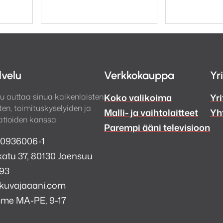
oli:
on:
199,00 €.
169,00 €.
lvelu
Verkkokauppa
Yr
u auttaa sinua kaikenlaisten
Koko valikoima
Yri
en, toimituskyselyiden ja
Malli- ja vaihtolaitteet
Yh
tioiden kanssa.
Parempi ääni televisioon
 0936006-1
atu 37, 80130 Joensuu
993
kuvajaaani.com
mme MA-PE, 9-17