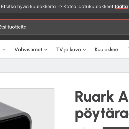
Etsitkö hyviä kuulokkeita –> Katso laatukuulokkeet
täältä
t
Vahvistimet
TV ja kuva
Kuulokkeet
Ruark A
pöytära