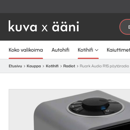
Etsi:
Koko valikoima
Autohifi
Kotihifi
Kaiuttime
Etusivu
Kauppa
Kotihifi
Radiot
Ruark Audio R1S pöytäradio