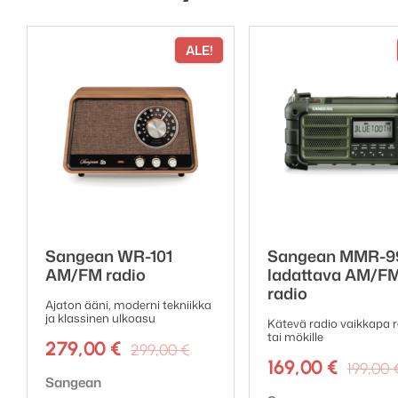
BackPack II kiinnittyy sau
ALE!
automaattisesti aina, kun
äänenvoimakkuudesta rii
Kompakti kaukosäädin
R1S:lle on saatavana eril
joiden avulla voit tallenta
Sangean WR-101
Sangean MMR-9
AM/FM radio
ladattava AM/F
radio
Ajaton ääni, moderni tekniikka
ja klassinen ulkoasu
Kätevä radio vaikkapa r
tai mökille
Alkuperäinen
Nykyinen
279,00
€
299,00
€
hinta
hinta
169,00
€
199,00
Tuotemerkki:
Sangean
oli:
on:
Tuotemerkki: