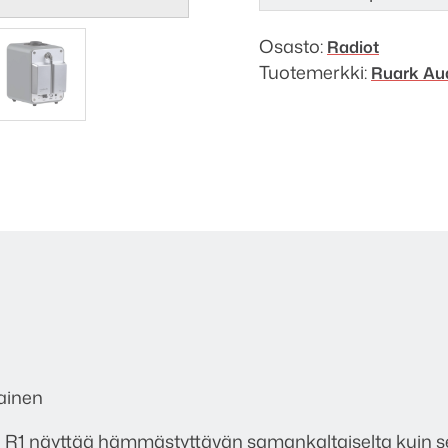
Osasto:
Radiot
Tuotemerkki:
Ruark Au
tainen
in R1 näyttää hämmästyttävän samankaltaiselta kuin se