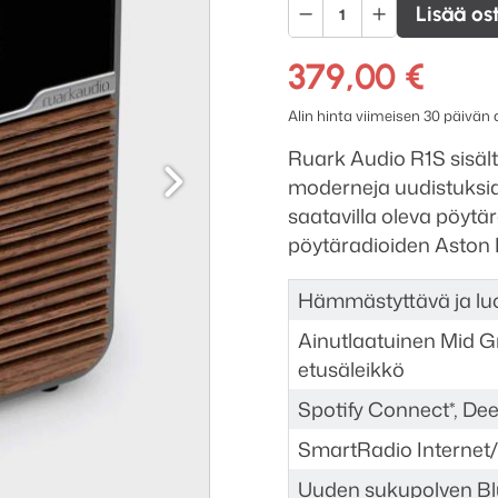
Ruark
Lisää os
Audio
R1S
379,00
€
pöytäradio
Alin hinta viimeisen 30 päivän
määrä
Seuraava
Ruark Audio R1S sisält
moderneja uudistuksia.
saatavilla oleva pöytär
pöytäradioiden Aston M
Hämmästyttävä ja lu
Ainutlaatuinen Mid G
etusäleikkö
Spotify Connect*, De
SmartRadio Internet
Uuden sukupolven Bl