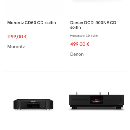
Marantz CD60 CD-soitin
Denon DCD-900NE CD-
soitin
1199,00
€
Huipputason CD-soitin
499,00
€
Tuotemerkki:
Marantz
Tuotemerkki:
Denon