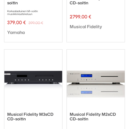
soitin
CD-soitin
Korkealaatuinen hifi-soitin
musiikkinautiskeluun
2799,00
€
Alkuperäinen
Nykyinen
379,00
€
399,00
€
Tuotemerkki:
Musical Fidelity
hinta
hinta
Tuotemerkki:
oli:
on:
Yamaha
399,00 €.
379,00 €.
Musical Fidelity M3sCD
Musical Fidelity M2sCD
CD-soitin
CD-soitin