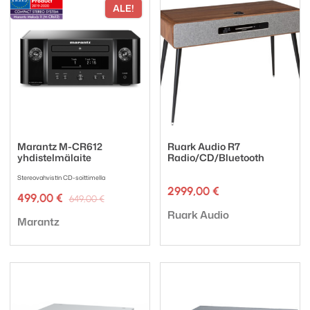
ALE!
Marantz M-CR612
Ruark Audio R7
yhdistelmälaite
Radio/CD/Bluetooth
Stereovahvistin CD-soittimella
2999,00
€
Alkuperäinen
Nykyinen
499,00
€
649,00
€
hinta
hinta
Tuotemerkki:
Ruark Audio
Tuotemerkki:
oli:
on:
Marantz
649,00 €.
499,00 €.