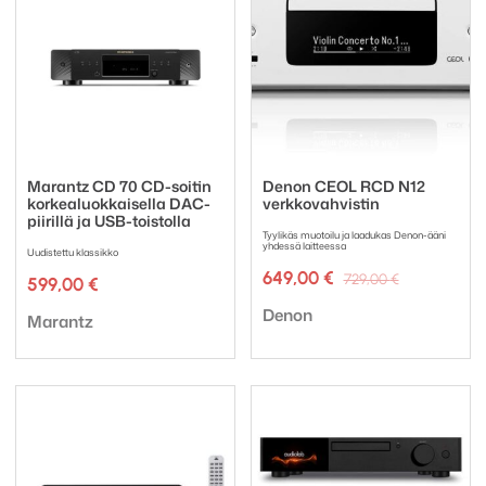
Marantz CD 70 CD-soitin
Denon CEOL RCD N12
korkealuokkaisella DAC-
verkkovahvistin
piirillä ja USB-toistolla
Tyylikäs muotoilu ja laadukas Denon-ääni
yhdessä laitteessa
Uudistettu klassikko
Alkuperäi
Nykyinen
649,00
€
729,00
€
599,00
€
hinta
hinta
Tuotemerkki:
oli:
on:
Denon
Tuotemerkki:
Marantz
729,00 €.
649,00 €.