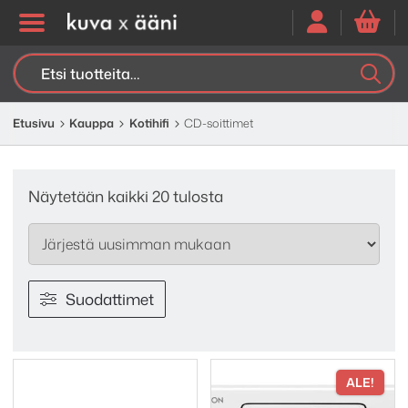
Etsi:
K
H
Etusivu
Kauppa
Kotihifi
CD-soittimet
Sorted
Näytetään kaikki 20 tulosta
by
latest
Suodattimet
ALE!