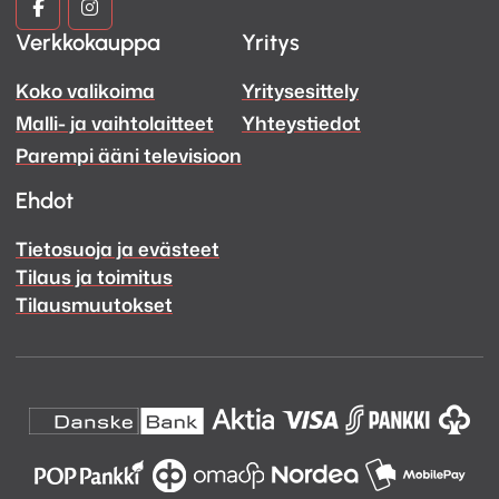
Kuva
Kuva
Verkkokauppa
Yritys
ja
ja
Koko valikoima
Yritysesittely
Ääni
Ääni
Malli- ja vaihtolaitteet
Yhteystiedot
Facebook
Instagram
Parempi ääni televisioon
Ehdot
Tietosuoja ja evästeet
Tilaus ja toimitus
Tilausmuutokset