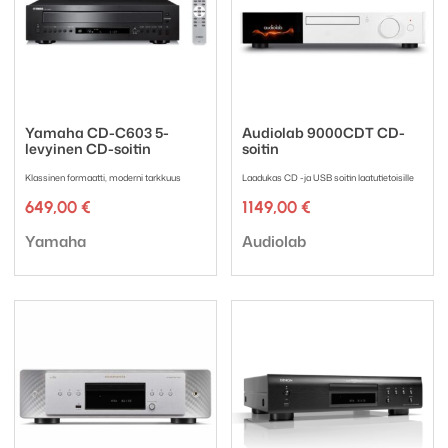
Yamaha CD-C603 5-
Audiolab 9000CDT CD-
levyinen CD-soitin
soitin
Klassinen formaatti, moderni tarkkuus
Laadukas CD -ja USB soitin laatutietoisille
649,00
€
1149,00
€
Tuotemerkki:
Tuotemerkki:
Yamaha
Audiolab