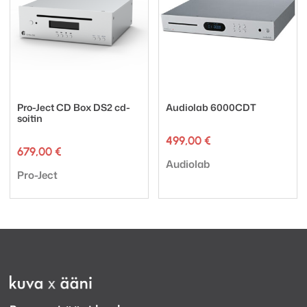
Pro-Ject CD Box DS2 cd-
Audiolab 6000CDT
soitin
499,00
€
679,00
€
Tuotemerkki:
Audiolab
Tuotemerkki:
Pro-Ject