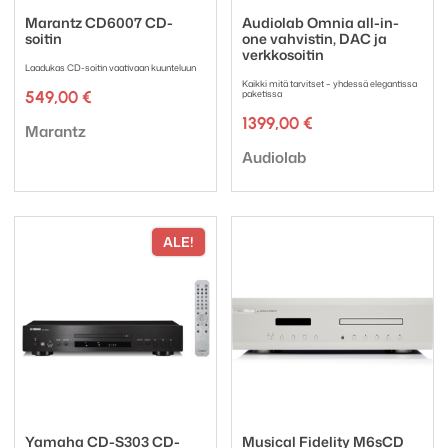
Marantz CD6007 CD-
Audiolab Omnia all-in-
soitin
one vahvistin, DAC ja
verkkosoitin
Laadukas CD-soitin vaativaan kuunteluun
Kaikki mitä tarvitset – yhdessä elegantissa
549,00
€
paketissa
1399,00
€
Tuotemerkki:
Marantz
Tuotemerkki:
Audiolab
ALE!
Yamaha CD-S303 CD-
Musical Fidelity M6sCD