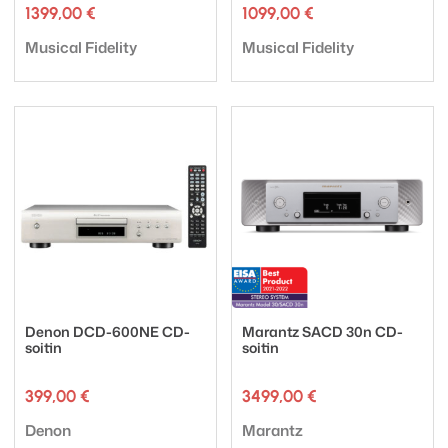
1399,00
€
1099,00
€
Tuotemerkki:
Tuotemerkki:
Musical Fidelity
Musical Fidelity
Denon DCD-600NE CD-
Marantz SACD 30n CD-
soitin
soitin
399,00
€
3499,00
€
Tuotemerkki:
Tuotemerkki:
Denon
Marantz