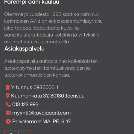
Parempi ääni kuuluu
Olemme jo vuodesta 1993 saakka toiminut
kotimainen AV-alan erikoisasiantuntijayritys,
joka tarjoaa laadukkaita kuva- ja
äänentoistoratkaisuja koteihin ja yrityksille
avaimet käteen -periaatteella
Asiakaspalvelu
Asiakaspalvelu auttaa sinua kaikenlaisten
tuotekysymysten, toimituskyselyiden ja
tuotereklamaatioiden kanssa.
Y-tunnus 0936006-1
Kuurnankatu 37, 80130 Joensuu
013 122 993
myynti@kuvajaaani.com
Palvelemme MA-PE, 9-17