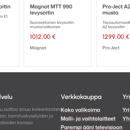
oitin
Magnat MTT 990
Pro-Ject A2
levysoitin
musta
in E1
Suoravetoinen levysoitin,
Täysautomaatti
musta/valkoinen
A2 levysoitin
1012,00
€
1299,00
€
Tuotemerkki:
Tuotemerkki:
Magnat
Pro-Ject
lvelu
Verkkokauppa
Yr
u auttaa sinua kaikenlaisten
Koko valikoima
Yri
en, toimituskyselyiden ja
Malli- ja vaihtolaitteet
Yh
tioiden kanssa.
Parempi ääni televisioon