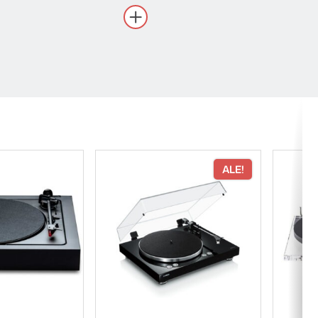
 leikattu hihna vähentää
ALE!