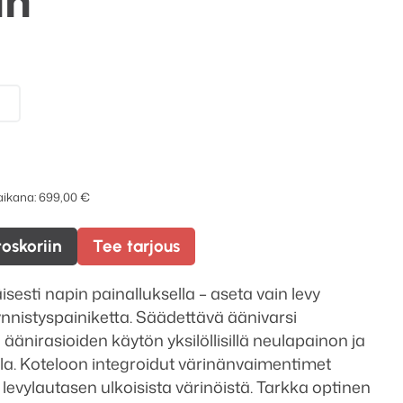
in
 aikana:
699,00
€
toskoriin
Tee tarjous
äisesti napin painalluksella – aseta vain levy
äynnistyspainiketta. Säädettävä äänivarsi
 äänirasioiden käytön yksilöllisillä neulapainon ja
lla. Koteloon integroidut värinänvaimentimet
 levylautasen ulkoisista värinöistä. Tarkka optinen