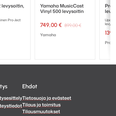
 levysoitin,
Yamaha MusicCast
Pro-
Vinyl 500 levysoitin
levys
nen Pro-Ject
Upealt
Alkuperäinen
Nykyinen
749,00
€
levysoi
899,00
€
hinta
hinta
139
Tuotemerkki:
Yamaha
oli:
on:
899,00 €.
749,00 €.
Tuote
Pro-J
itys
Ehdot
tysesittely
Tietosuoja ja evästeet
Tilaus ja toimitus
teystiedot
Tilausmuutokset