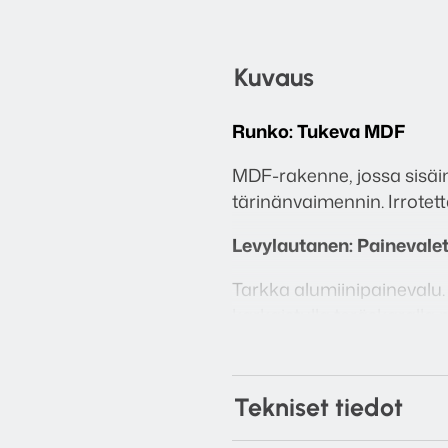
Kuvaus
Runko: Tukeva MDF
MDF-rakenne, jossa sisäin
tärinänvaimennin. Irrotett
Levylautanen: Painevalet
Tarkka alumiinipainevalu
karkaistulla teräskaralla 
Äänivarsi: Suora, staatti
Kaikki toiminnot voivat ol
Tekniset tiedot
Säädettävä neulapainon v