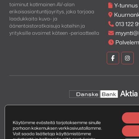
toiminut kotimainen AV-alan
Y-tunnus
erikoisasiantuntijayritys, joka tarjoaa
Kuurnank
laadukkaita kuva- ja
013 122 
äänentoistoratkaisuja koteihin ja
myynti@
yrityksille avaimet käteen -periaatteella
Palvele
Kuva
Kuv
ja
ja
Ääni
Ään
Faceboo
Ins
Käytämme evästeitä tarjotaksemme sinulle
parhaan kokemuksen verkkosivustollamme.
Copyright © 2026 Kuva ja Ääni Oy
Tietosuojaseloste
Voit saada lisätietoja käyttämistämme