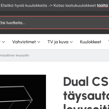
Etsitkö hyviä kuulokkeita –> Katso laatukuulokkeet
täältä
t
Vahvistimet
TV ja kuva
Kuulokkeet
maattinen levysoitin
Dual CS
täysaut