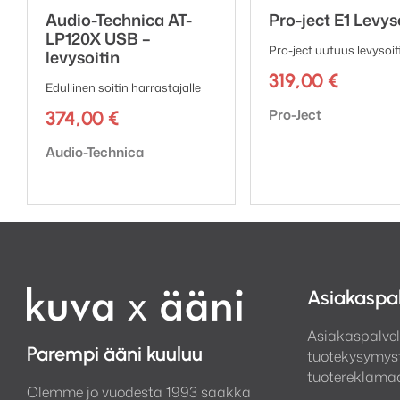
Audio-Technica AT-
Pro-ject E1 Levys
LP120X USB –
Pro-ject uutuus levysoit
levysoitin
319,00
€
Edullinen soitin harrastajalle
Tuotemerkki:
Pro-Ject
374,00
€
Tuotemerkki:
Audio-Technica
Asiakaspa
Asiakaspalvel
Parempi ääni kuuluu
tuotekysymyst
tuotereklamaa
Olemme jo vuodesta 1993 saakka