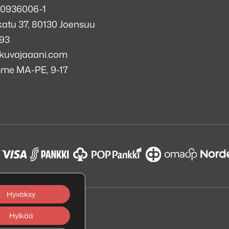
 0936006-1
atu 37, 80130 Joensuu
993
kuvajaaani.com
mme MA-PE, 9-17
a
i
k
tagram
Hyväksy
Hylkää