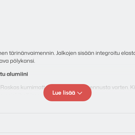
en tärinänvaimennin. Jalkojen sisään integroitu elas
ava pölykansi.
tu alumiini
. Raskas kumimatto resonanssivaimennusta varten. Kii
Lue lisää
messinkiholkissa.
sesti tasapainotettu
la täysin automaattisia tai manuaalisia. Kiinteä alumii
oima ja sivuttaisvedonpoisto.