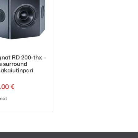
nat RD 200-thx –
ie surround
näkaiutinpari
1,00
€
emerkki:
nat