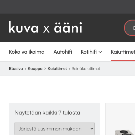
Etsi:
Koko valikoima
Autohifi
Kotihifi
Kaiuttime
Etusivu
Kauppa
Kaiuttimet
Seinäkaiuttimet
Sorted
Näytetään kaikki 7 tulosta
by
latest