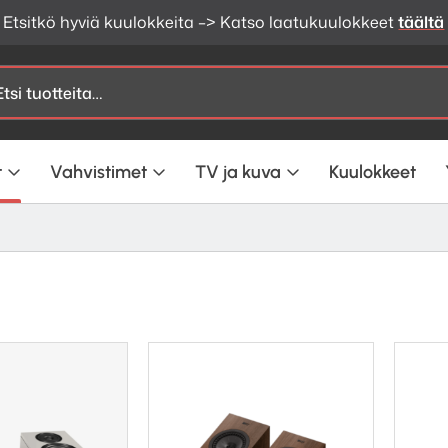
Etsitkö hyviä kuulokkeita –> Katso laatukuulokkeet
täältä
t
Vahvistimet
TV ja kuva
Kuulokkeet