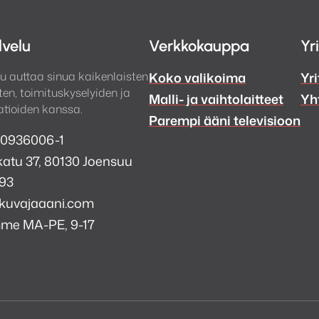
lvelu
Verkkokauppa
Yr
u auttaa sinua kaikenlaisten
Koko valikoima
Yri
en, toimituskyselyiden ja
Malli- ja vaihtolaitteet
Yh
tioiden kanssa.
Parempi ääni televisioon
 0936006-1
atu 37, 80130 Joensuu
993
kuvajaaani.com
mme MA-PE, 9-17
a
i