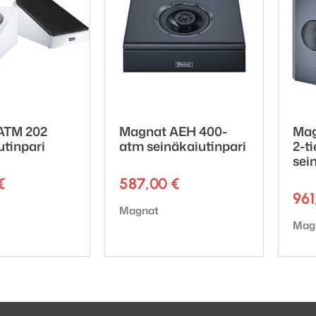
ATM 202
Magnat AEH 400-
Mag
utinpari
atm seinäkaiutinpari
2-t
sei
€
587,00
€
96
ki:
Tuotemerkki:
Magnat
Tuot
Mag