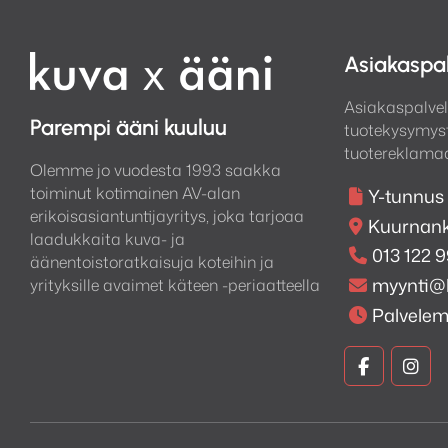
Asiakaspa
Asiakaspalvel
Parempi ääni kuuluu
tuotekysymyst
tuotereklamaa
Olemme jo vuodesta 1993 saakka
toiminut kotimainen AV-alan
Y-tunnus
erikoisasiantuntijayritys, joka tarjoaa
Kuurnank
laadukkaita kuva- ja
013 122 
äänentoistoratkaisuja koteihin ja
myynti@
yrityksille avaimet käteen -periaatteella
Palvele
Kuva
Kuv
ja
ja
Ääni
Ään