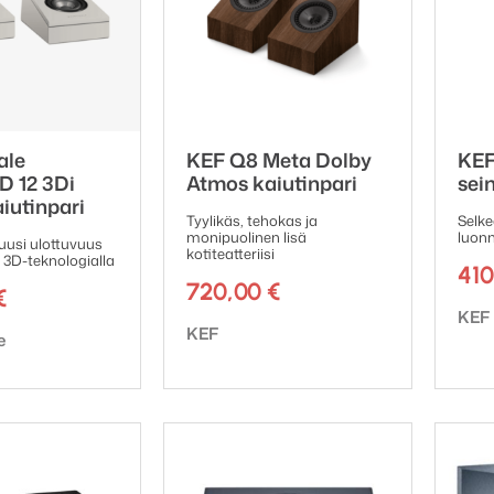
ale
KEF Q8 Meta Dolby
KEF
 12 3Di
Atmos kaiutinpari
sei
iutinpari
Tyylikäs, tehokas ja
Selke
monipuolinen lisä
luonn
uusi ulottuvuus
kotiteatteriisi
a 3D-teknologialla
41
720,00
€
€
Tuot
KEF
Tuotemerkki:
KEF
ki:
e