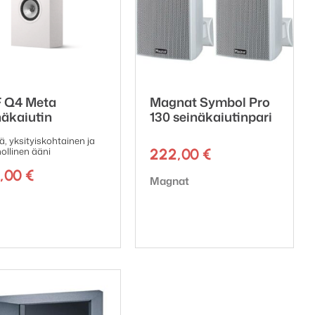
 Q4 Meta
Magnat Symbol Pro
näkaiutin
130 seinäkaiutinpari
ä, yksityiskohtainen ja
ollinen ääni
222,00
€
0,00
€
Tuotemerkki:
Magnat
emerkki: