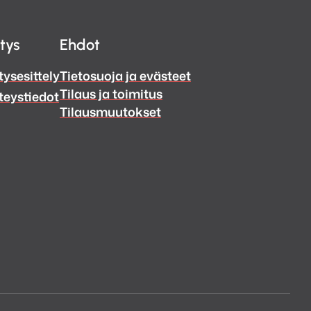
itys
Ehdot
tysesittely
Tietosuoja ja evästeet
Tilaus ja toimitus
teystiedot
Tilausmuutokset