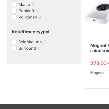
Musta
3
Pähkinä
3
Valkoinen
2
Kaiuttimen tyyppi
Seinäkaiutin
3
Magnat 
Surround
1
seinäkai
273,00
Tuotemerk
Magnat