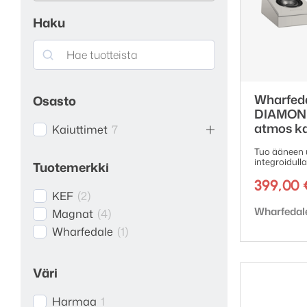
Haku
Search
Wharfed
Osasto
DIAMOND
atmos ka
Kaiuttimet
7
Tuo ääneen 
integroidull
Tuotemerkki
399,00
KEF
(
2
)
Tuotemerk
Wharfedal
Magnat
(
4
)
Wharfedale
(
1
)
Väri
Harmaa
1