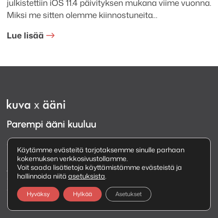
julkistettiin iOS 11.4 päivityksen mukana viime vuonna.
Miksi me sitten olemme kiinnostuneita…
Lue lisää
Parempi ääni kuuluu
Olemme jo vuodesta 1993 saakka toiminut
Käytämme evästeitä tarjotaksemme sinulle parhaan
kotimainen AV-alan erikoisasiantuntijayritys,
kokemuksen verkkosivustollamme.
joka tarjoaa laadukkaita kuva- ja
Voit saada lisätietoja käyttämistämme evästeistä ja
hallinnoida niitä
asetuksista
.
äänentoistoratkaisuja koteihin ja yrityksille
avaimet käteen -periaatteella
Hyväksy
Hylkää
Asetukset
Asiakaspalvelu