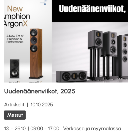
Uudenäänenviikot, 2025
Kategoriat
Julkaistu
Artikkelit
10.10.2025
Tagit
Messut
13. – 26.10. | 09:00 – 17:00 | Verkossa ja myymälässä