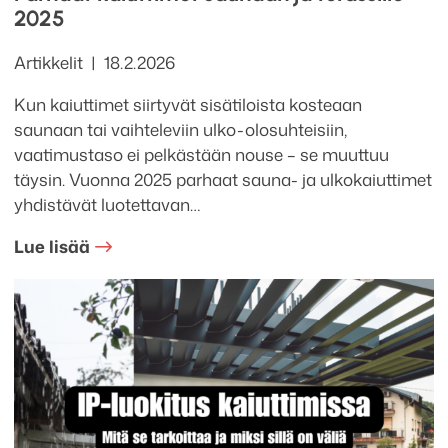
2025
Kategoriat
Julkaistu
Artikkelit
18.2.2026
Kun kaiuttimet siirtyvät sisätiloista kosteaan
saunaan tai vaihteleviin ulko-olosuhteisiin,
vaatimustaso ei pelkästään nouse – se muuttuu
täysin. Vuonna 2025 parhaat sauna- ja ulkokaiuttimet
yhdistävät luotettavan…
Lue lisää