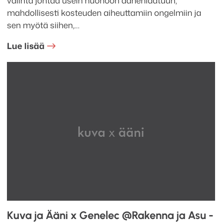
valinta johtaa usein huonoon äänenlaatuun,
mahdollisesti kosteuden aiheuttamiin ongelmiin ja
sen myötä siihen,…
Lue lisää
Kuva ja Ääni x Genelec @Rakenna ja Asu -