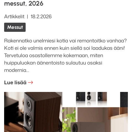
messut, 2026
Kategoriat
Julkaistu
Artikkelit
18.2.2026
Tagit
Messut
Rakennatko unelmiesi kotia vai remontoitko vanhaa?
Koti ei ole valmis ennen kuin siellä soi laadukas ääni!
Tervetuloa osastollemme kokemaan, miten
huippuluokan äänentoisto sulautuu osaksi
modernia…
Lue lisää