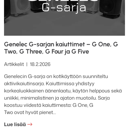
Genelec G-sarjan kaiuttimet – G One, G
Two, G Three, G Four ja G Five
Kategoriat
Julkaistu
Artikkelit
18.2.2026
Genelecin G-sarja on kotikäyttöön suunniteltu
aktiivikaiutinsarja. Kaiuttimissa yhdistyy
korkealuokkainen äänenlaatu, käytön helppous sekä
uniikki, minimalistinen ja ajaton muotoilu. Sarja
koostuu viidestä kaiuttimesta: G One, G
Two ovat hyvät pienet…
Lue lisää