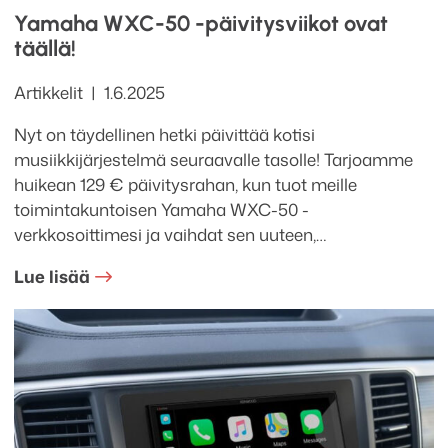
Yamaha WXC-50 -päivitysviikot ovat
täällä!
Kategoriat
Julkaistu
Artikkelit
1.6.2025
Nyt on täydellinen hetki päivittää kotisi
musiikkijärjestelmä seuraavalle tasolle! Tarjoamme
huikean 129 € päivitysrahan, kun tuot meille
toimintakuntoisen Yamaha WXC-50 -
verkkosoittimesi ja vaihdat sen uuteen,…
Lue lisää