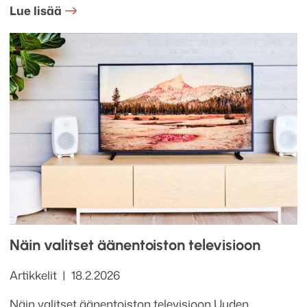
Lue lisää
Näin valitset äänentoiston televisioon
Kategoriat
Julkaistu
Artikkelit
18.2.2026
Näin valitset äänentoiston televisioon Uuden