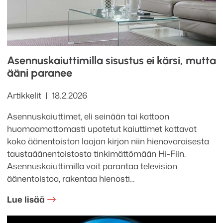
Asennuskaiuttimilla sisustus ei kärsi, mutta
ääni paranee
Kategoriat
Julkaistu
Artikkelit
18.2.2026
Asennuskaiuttimet, eli seinään tai kattoon
huomaamattomasti upotetut kaiuttimet kattavat
koko äänentoiston laajan kirjon niin hienovaraisesta
taustaäänentoistosta tinkimättömään Hi-Fiin.
Asennuskaiuttimilla voit parantaa television
äänentoistoa, rakentaa hienosti…
Lue lisää