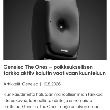
Genelec The Ones – poikkeuksellisen
tarkka aktiivikaiutin vaativaan kuunteluun
Kategoriat
Julkaistu
Artikkelit
,
Genelec
10.8.2026
Kun kaiuttimelta halutaan mahdollisimman tarkkaa
stereokuvaa, luonnollista ääntä ja erinomaista
erottelua, Genelec The Ones -sarja on aivan omaa