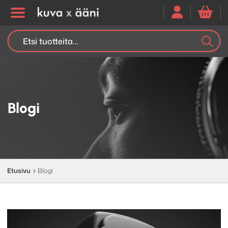
Etsi:
K
H
Blogi
Etusivu
Blogi