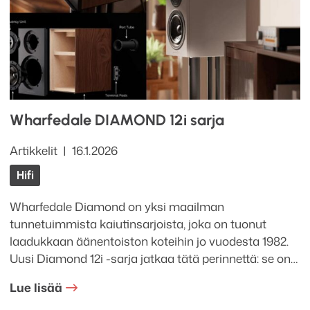
Wharfedale DIAMOND 12i sarja
Kategoriat
Julkaistu
Artikkelit
16.1.2026
Tagit
Hifi
Wharfedale Diamond on yksi maailman
tunnetuimmista kaiutinsarjoista, joka on tuonut
laadukkaan äänentoiston koteihin jo vuodesta 1982.
Uusi Diamond 12i -sarja jatkaa tätä perinnettä: se on…
Lue lisää