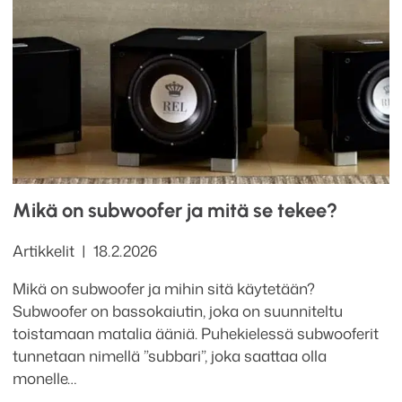
Mikä on subwoofer ja mitä se tekee?
Kategoriat
Julkaistu
Artikkelit
18.2.2026
Mikä on subwoofer ja mihin sitä käytetään?
Subwoofer on bassokaiutin, joka on suunniteltu
toistamaan matalia ääniä. Puhekielessä subwooferit
tunnetaan nimellä ”subbari”, joka saattaa olla
monelle…