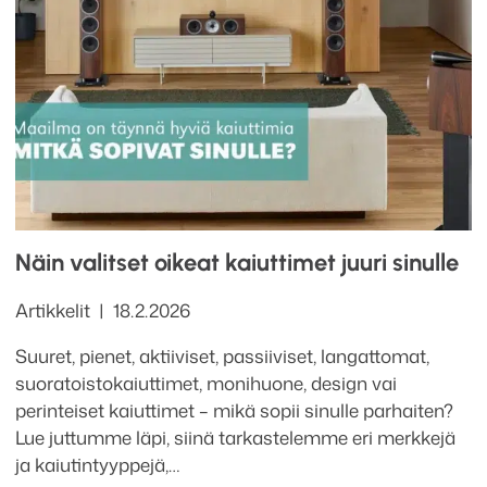
Näin valitset oikeat kaiuttimet juuri sinulle
Kategoriat
Julkaistu
Artikkelit
18.2.2026
Suuret, pienet, aktiiviset, passiiviset, langattomat,
suoratoistokaiuttimet, monihuone, design vai
perinteiset kaiuttimet – mikä sopii sinulle parhaiten?
Lue juttumme läpi, siinä tarkastelemme eri merkkejä
ja kaiutintyyppejä,…