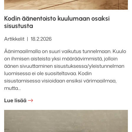
Kodin äänentoisto kuulumaan osaksi
sisustusta
Kategoriat
Julkaistu
Artikkelit
18.2.2026
Äänimaailmalla on suuri vaikutus tunnelmaan. Kuulo
on ihmisen aisteista yksi määräävimmistä, jolloin
äänen sivuuttaminen sisustuksessa/yleistunnelman
luomisessa ei ole suositeltavaa. Kodin
sisustamisessa visioidaan ensiksi värimaailmaa,
mutta…
Lue lisää