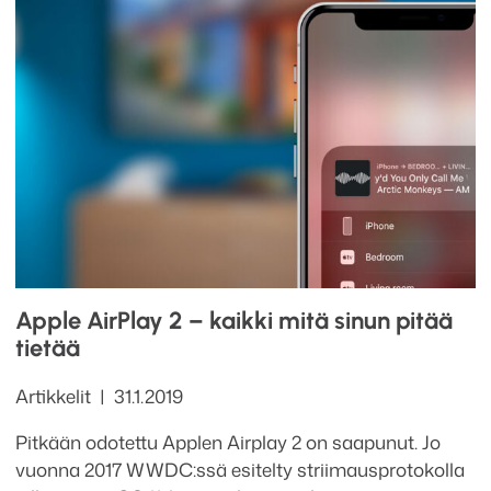
Apple AirPlay 2 – kaikki mitä sinun pitää
tietää
Kategoriat
Julkaistu
Artikkelit
31.1.2019
Pitkään odotettu Applen Airplay 2 on saapunut. Jo
vuonna 2017 WWDC:ssä esitelty striimausprotokolla