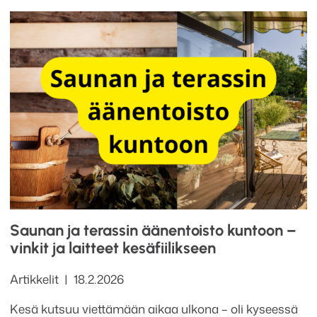
Saunan ja terassin äänentoisto kuntoon –
vinkit ja laitteet kesäfiilikseen
Kategoriat
Julkaistu
Artikkelit
18.2.2026
Kesä kutsuu viettämään aikaa ulkona – oli kyseessä