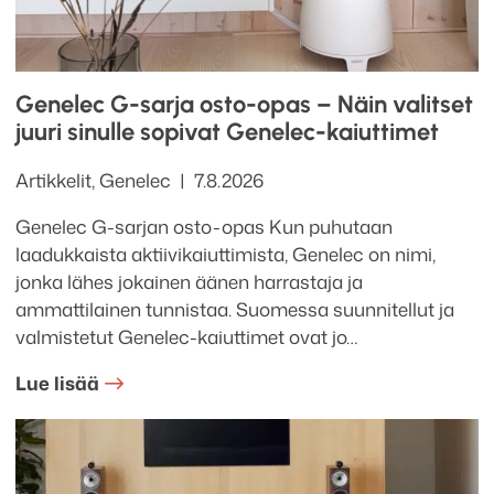
Genelec G-sarja osto-opas – Näin valitset
juuri sinulle sopivat Genelec-kaiuttimet
Kategoriat
Julkaistu
Artikkelit
,
Genelec
7.8.2026
Genelec G-sarjan osto-opas Kun puhutaan
laadukkaista aktiivikaiuttimista, Genelec on nimi,
jonka lähes jokainen äänen harrastaja ja
ammattilainen tunnistaa. Suomessa suunnitellut ja
valmistetut Genelec-kaiuttimet ovat jo…
Lue lisää