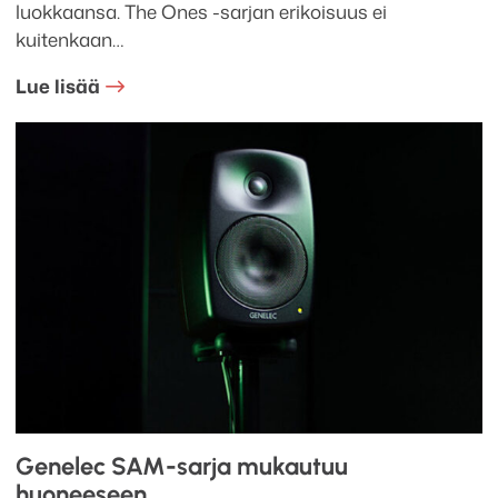
luokkaansa. The Ones -sarjan erikoisuus ei
kuitenkaan…
Lue lisää
Genelec SAM-sarja mukautuu
huoneeseen