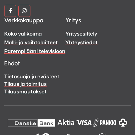
Kuva
Kuva
Verkkokauppa
Yritys
ja
ja
Koko valikoima
Yritysesittely
Ääni
Ääni
Malli- ja vaihtolaitteet
Yhteystiedot
Facebook
Instagram
Parempi ääni televisioon
Ehdot
Tietosuoja ja evästeet
Tilaus ja toimitus
Tilausmuutokset