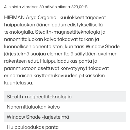
hinta
hinta
Alin hinta viimeisen 30 päivän aikana:
829,00
€
oli:
on:
HIFIMAN Arya Organic -kuulokkeet tarjoavat
1099,00 €.
829,00 €.
huippuluokan äänenlaadun edistyksellisellä
teknologialla. Stealth-magneettiteknologia ja
nanomittaluokan kalvo takaavat tarkan ja
luonnollisen äänentoiston, kun taas Window Shade -
järjestelmä suojaa elementtejä säilyttäen avoimen
rakenteen edut. Huippulaadukas panta ja
päänmuotoon asettuvat korvatyynyt takaavat
erinomaisen käyttömukavuuden pitkässäkin
kuuntelussa.
Stealth-magneettiteknologia
Nanomittaluokan kalvo
Window Shade -järjestelmä
Huippulaadukas panta