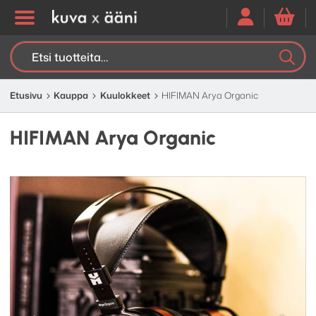
Etsi:
K
H
Etusivu
Kauppa
Kuulokkeet
HIFIMAN Arya Organic
HIFIMAN Arya Organic
Edellinen
Seuraav