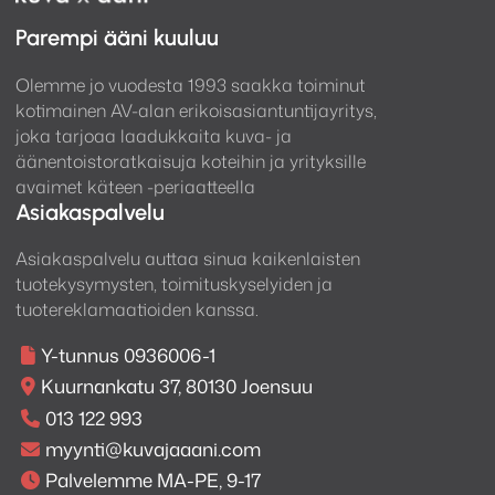
täydellisesti.
Parempi ääni kuuluu
Korvatyynyt
Olemme jo vuodesta 1993 saakka toiminut
kotimainen AV-alan erikoisasiantuntijayritys,
Korvatyynyt on suunniteltu erityisen paksuiksi ja
joka tarjoaa laadukkaita kuva- ja
epäsymmetrisiksi, jotta ne mukailevat korvan
äänentoistoratkaisuja koteihin ja yrityksille
muotoa. Viistotut tyynyt mukautuvat pään muotoon,
avaimet käteen -periaatteella
tarjoten poikkeuksellisen mukavuuden ja miellyttävän
Asiakaspalvelu
kuuntelukokemuksen pitkiksi ajoiksi.
Asiakaspalvelu auttaa sinua kaikenlaisten
tuotekysymysten, toimituskyselyiden ja
tuotereklamaatioiden kanssa.
Y-tunnus 0936006-1
Kuurnankatu 37, 80130 Joensuu
013 122 993
myynti@kuvajaaani.com
Palvelemme MA-PE, 9-17