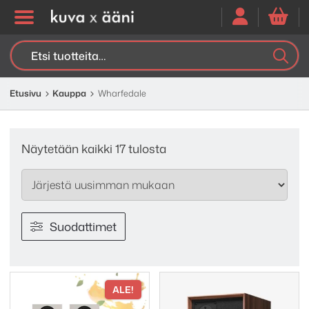
Etsi:
K
H
Etusivu
Kauppa
Wharfedale
Sorted
Näytetään kaikki 17 tulosta
by
latest
Suodattimet
ALE!