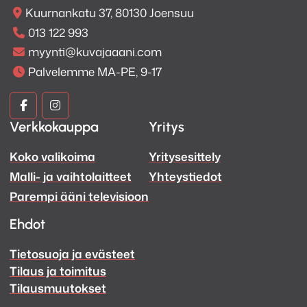
Kuurnankatu 37, 80130 Joensuu
013 122 993
myynti@kuvajaaani.com
Palvelemme MA-PE, 9-17
Kuva
Kuva
Verkkokauppa
Yritys
ja
ja
Koko valikoima
Yritysesittely
Ääni
Ääni
Malli- ja vaihtolaitteet
Yhteystiedot
Facebook
Instagram
Parempi ääni televisioon
Ehdot
Tietosuoja ja evästeet
Tilaus ja toimitus
Tilausmuutokset