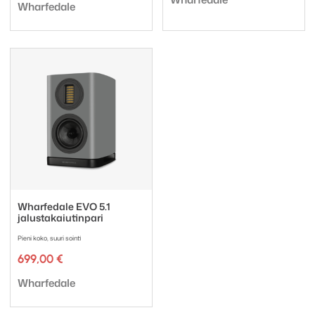
Tuotemerkki:
Wharfedale
Wharfedale EVO 5.1
jalustakaiutinpari
Pieni koko, suuri sointi
699,00
€
Tuotemerkki:
Wharfedale