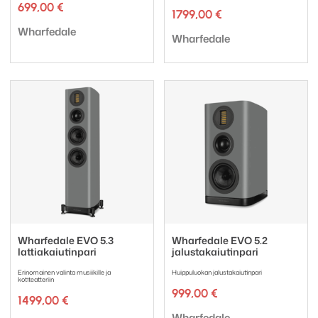
699,00
€
1799,00
€
Tuotemerkki:
Wharfedale
Tuotemerkki:
Wharfedale
Wharfedale EVO 5.3
Wharfedale EVO 5.2
lattiakaiutinpari
jalustakaiutinpari
Erinomainen valinta musiikille ja
Huippuluokan jalustakaiutinpari
kotiteatteriin
999,00
€
1499,00
€
Tuotemerkki:
Wharfedale