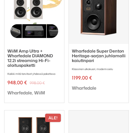
WiiM Amp Ultra +
Wharfedale Super Denton
Wharfedale DIAMOND
Heritage-sarjan juhlamalli
12.2i streaming Hi-Fi-
kaiutinpari
aloituspaketti
Klassinen ulkokuori, moderni sielu
Kaikki mitä tarvitset yhdessä paketissa
1199,00
€
Alkuperäinen
Nykyinen
948,00
€
998,00
€
Tuotemerkki:
hinta
hinta
Wharfedale
Tuotemerkki:
oli:
on:
Wharfedale
WiiM
998,00 €.
948,00 €.
ALE!