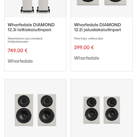
Wharfedale DIAMOND
Wharfedale DIAMOND
12.3i lattiakaiutinpari
12.2i jalustakaiutinpari
Äänentoiston uusi standardi
Pieni koko, valtava ääni
hintaluokassaan
399,00
€
749,00
€
Tuotemerkki:
Wharfedale
Tuotemerkki:
Wharfedale