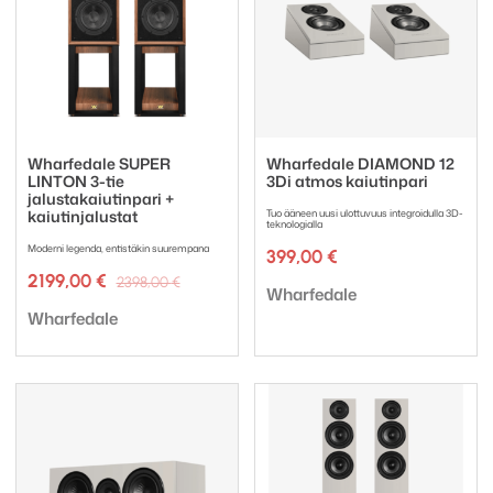
Wharfedale SUPER
Wharfedale DIAMOND 12
LINTON 3-tie
3Di atmos kaiutinpari
jalustakaiutinpari +
kaiutinjalustat
Tuo ääneen uusi ulottuvuus integroidulla 3D-
teknologialla
Moderni legenda, entistäkin suurempana
399,00
€
Alkuperäinen
Nykyinen
2199,00
€
2398,00
€
Tuotemerkki:
Wharfedale
hinta
hinta
Tuotemerkki:
oli:
on:
Wharfedale
2398,00 €.
2199,00 €.