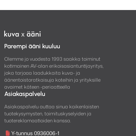
Parempi ääni kuuluu
Olemme jo vuodesta 1993 saakka toiminut
kotimainen AV-alan erikoisasiantuntijayritys,
joka tarjoaa laadukkaita kuva- ja
äänentoistoratkaisuja koteihin ja yrityksille
avaimet käteen -periaatteella
Asiakaspalvelu
Asiakaspalvelu auttaa sinua kaikenlaisten
tuotekysymysten, toimituskyselyiden ja
tuotereklamaatioiden kanssa.
Y-tunnus 0936006-1