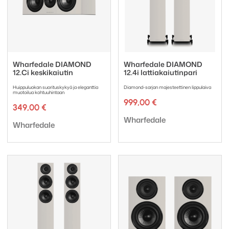
Wharfedale DIAMOND
Wharfedale DIAMOND
12.Ci keskikaiutin
12.4i lattiakaiutinpari
Huippuluokan suorituskykyä ja eleganttia
Diamond-sarjan majesteettinen lippulaiva
muotoilua kohtuuhintaan
999,00
€
349,00
€
Tuotemerkki:
Wharfedale
Tuotemerkki:
Wharfedale