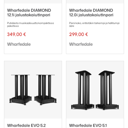
Wharfedale DIAMOND
Wharfedale DIAMOND
12.1i jalustakaiutinpari
12.0i jalustakaiutinpari
Puhdasta musikaalisuutta kompaktissa
Pieni koko, entistäkin tarkempi ja hallitumpi
paketissa
ääni
349,00
€
299,00
€
Tuotemerkki:
Tuotemerkki:
Wharfedale
Wharfedale
Wharfedale EVO 5.2
Wharfedale EVO 5.1