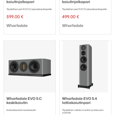
kaiutinjalkapari
kaiutinjalkapari
Täydellinen pari EVO 5.2 jalustakaiutinparille
Täydellinen pari EVO 5.1 jalustakaiutinparille
599,00
€
499,00
€
Tuotemerkki:
Tuotemerkki:
Wharfedale
Wharfedale
Wharfedale EVO 5.C
Wharfedale EVO 5.4
keskikaiutin
lattiakaiutinpari
Korkeatasoinen keskikaiutin
Täydellinen valinta musiikin ja elokuvien
ystäville