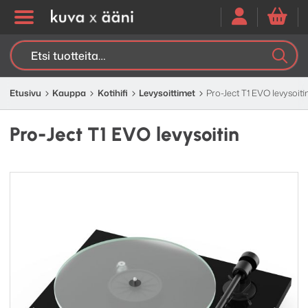
Etsi:
K
H
Etusivu
Kauppa
Kotihifi
Levysoittimet
Pro-Ject T1 EVO levysoiti
Pro-Ject T1 EVO levysoitin
Edellinen
Seuraav