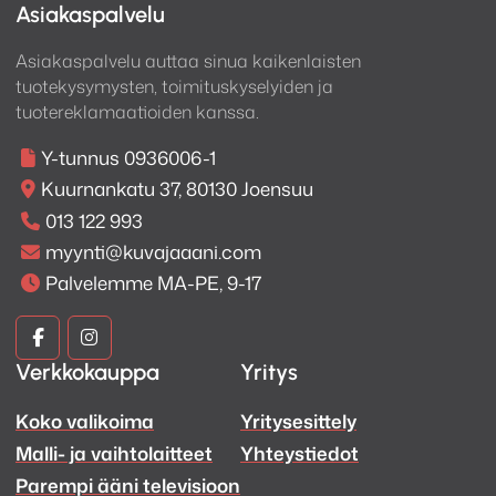
Asiakaspalvelu
Asiakaspalvelu auttaa sinua kaikenlaisten
tuotekysymysten, toimituskyselyiden ja
tuotereklamaatioiden kanssa.
Y-tunnus 0936006-1
Kuurnankatu 37, 80130 Joensuu
013 122 993
myynti@kuvajaaani.com
Palvelemme MA-PE, 9-17
Kuva
Kuva
Verkkokauppa
Yritys
ja
ja
Koko valikoima
Yritysesittely
Ääni
Ääni
Malli- ja vaihtolaitteet
Yhteystiedot
Facebook
Instagram
Parempi ääni televisioon