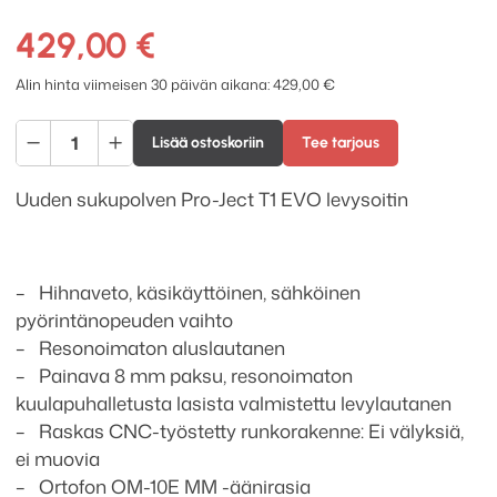
429,00
€
Alin hinta viimeisen 30 päivän aikana:
429,00
€
Pro-
Lisää ostoskoriin
Tee tarjous
Ject
T1
Uuden sukupolven Pro-Ject T1 EVO levysoitin
EVO
levysoitin
määrä
– Hihnaveto, käsikäyttöinen,
sähköinen
pyörintänopeuden vaihto
– Resonoimaton aluslautanen
– Painava 8 mm paksu, resonoimaton
kuulapuhalletusta lasista valmistettu levylautanen
– Raskas CNC-työstetty runkorakenne: Ei välyksiä,
ei muovia
–
Ortofon OM-10E MM -äänirasia