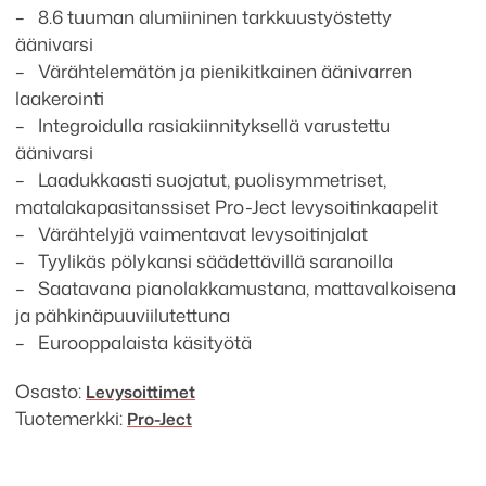
– 8.6 tuuman alumiininen tarkkuustyöstetty
äänivarsi
– Värähtelemätön ja pienikitkainen äänivarren
laakerointi
– Integroidulla rasiakiinnityksellä varustettu
äänivarsi
– Laadukkaasti suojatut, puolisymmetriset,
matalakapasitanssiset Pro-Ject levysoitinkaapelit
– Värähtelyjä vaimentavat levysoitinjalat
– Tyylikäs pölykansi säädettävillä saranoilla
– Saatavana pianolakkamustana, mattavalkoisena
ja pähkinäpuuviilutettuna
– Eurooppalaista käsityötä
Osasto:
Levysoittimet
Tuotemerkki:
Pro-Ject