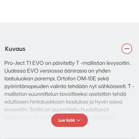
Kuvaus
Pro-Ject T1 EVO on päivitetty T -malliston levysoitin.
Uudessa EVO versiossa äänirasia on yhden
laatuluokan parempi, Ortofon OM-10E sekä
pyörintänopeuden valinta tehdään nyt sähköisesti. T -
malliston suunnittelun tavoitteeksi asetettiin tehdä
edulliseen hintaluokkaan laadukas ja hyvin soiva
levysoitin. Soitin on suunniteltu huolellisesti
kompromissit minimoiden korkealuokkaisista
Lue lisää
materiaaleista. Onnistuimme tavoitteessa ja
lopputulos on huoliteltu levysoitin, joka kykenee