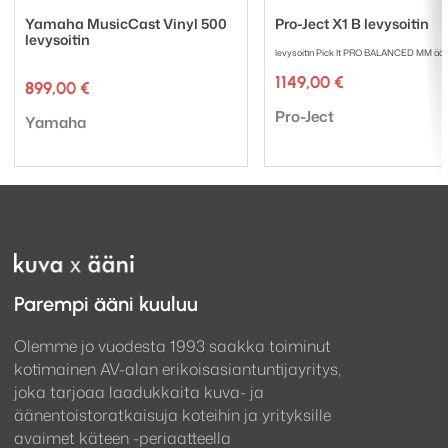
Yamaha MusicCast Vinyl 500
Pro-Ject X1 B levysoitin
levysoitin
levysoitin Pick It PRO BALANCED MM ääni
1149,00
€
899,00
€
Tuotemerkki:
Pro-Ject
Tuotemerkki:
Yamaha
Parempi ääni kuuluu
Olemme jo vuodesta 1993 saakka toiminut
kotimainen AV-alan erikoisasiantuntijayritys,
joka tarjoaa laadukkaita kuva- ja
äänentoistoratkaisuja koteihin ja yrityksille
avaimet käteen -periaatteella