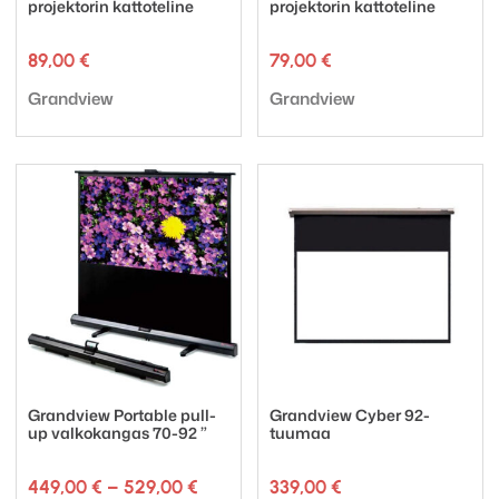
projektorin kattoteline
projektorin kattoteline
89,00
€
79,00
€
Tuotemerkki:
Tuotemerkki:
Grandview
Grandview
Grandview Portable pull-
Grandview Cyber 92-
up valkokangas 70-92 ”
tuumaa
Hintaluokka:
449,00
€
–
529,00
€
339,00
€