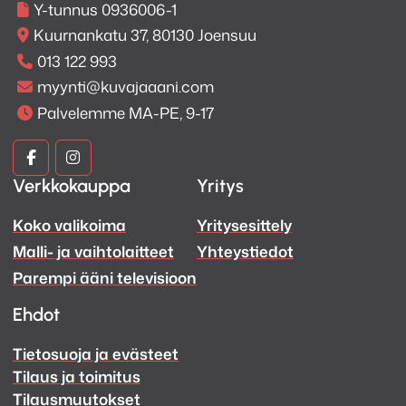
Y-tunnus 0936006-1
Kuurnankatu 37, 80130 Joensuu
013 122 993
myynti@kuvajaaani.com
Palvelemme MA-PE, 9-17
Kuva
Kuva
Verkkokauppa
Yritys
ja
ja
Koko valikoima
Yritysesittely
Ääni
Ääni
Malli- ja vaihtolaitteet
Yhteystiedot
Facebook
Instagram
Parempi ääni televisioon
Ehdot
Tietosuoja ja evästeet
Tilaus ja toimitus
Tilausmuutokset