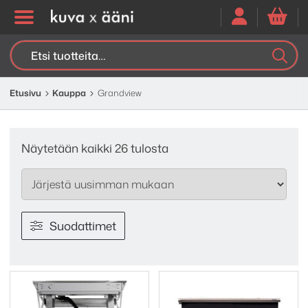
Etsi:
K
H
Etusivu
Kauppa
Grandview
Sorted
Näytetään kaikki 26 tulosta
by
latest
Suodattimet