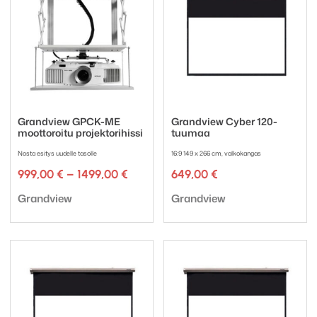
Grandview GPCK-ME
Grandview Cyber 120-
moottoroitu projektorihissi
tuumaa
Nosta esitys uudelle tasolle
16:9 149 x 266 cm, valkokangas
Hintaluokka:
999,00
€
–
1499,00
€
649,00
€
999,00 €
Tuotemerkki:
Tuotemerkki:
-
Grandview
Grandview
1499,00 €