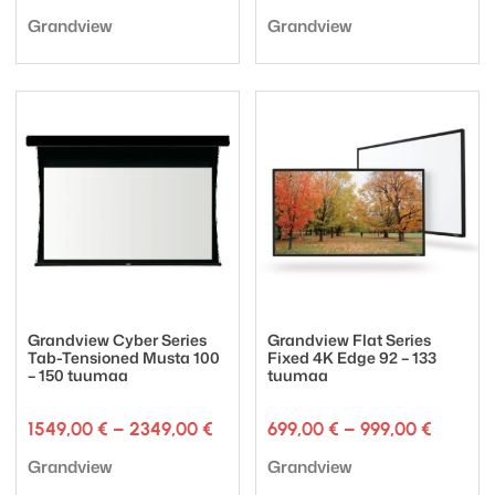
449,00 €
Tuotemerkki:
Tuotemerkki:
-
Grandview
Grandview
529,00 €
Grandview Cyber Series
Grandview Flat Series
Tab-Tensioned Musta 100
Fixed 4K Edge 92 – 133
– 150 tuumaa
tuumaa
Hintaluokka:
Hintalu
1549,00
€
–
2349,00
€
699,00
€
–
999,00
€
1549,00 €
699,00 
Tuotemerkki:
Tuotemerkki:
-
-
Grandview
Grandview
2349,00 €
999,00 