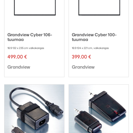
Grandview Cyber 106-
Grandview Cyber 100-
tuumaa
tuumaa
16:9 132 x 235 cm valkokangas
16:9 124 x 221 cm, valkokangas
499,00
€
399,00
€
Tuotemerkki:
Tuotemerkki:
Grandview
Grandview