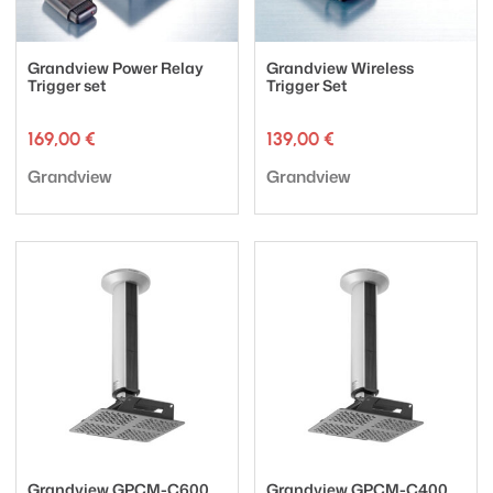
Grandview Power Relay
Grandview Wireless
Trigger set
Trigger Set
169,00
€
139,00
€
Tuotemerkki:
Tuotemerkki:
Grandview
Grandview
Grandview GPCM-C600
Grandview GPCM-C400