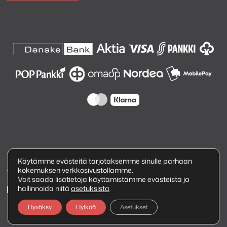
Copyright © 2026 Kuva ja Ääni Oy
Käytämme evästeitä tarjotaksemme sinulle parhaan
kokemuksen verkkosivustollamme.
Tietosuojaseloste
Voit saada lisätietoja käyttämistämme evästeistä ja
hallinnoida niitä
asetuksista
.
Hyväksy
Hylkää
Asetukset