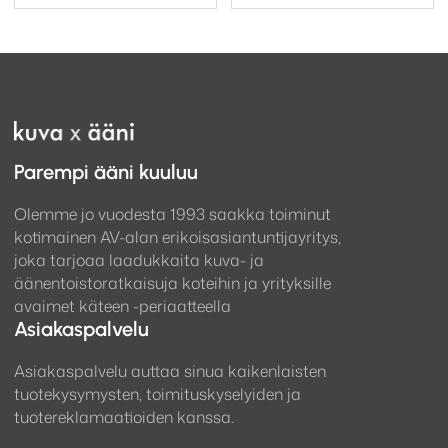
Parempi ääni kuuluu
Olemme jo vuodesta 1993 saakka toiminut
kotimainen AV-alan erikoisasiantuntijayritys,
joka tarjoaa laadukkaita kuva- ja
äänentoistoratkaisuja koteihin ja yrityksille
avaimet käteen -periaatteella
Asiakaspalvelu
Asiakaspalvelu auttaa sinua kaikenlaisten
tuotekysymysten, toimituskyselyiden ja
tuotereklamaatioiden kanssa.