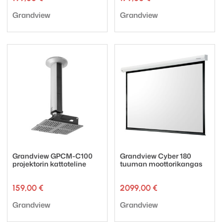
Tuotemerkki:
Tuotemerkki:
Grandview
Grandview
Grandview GPCM-C100
Grandview Cyber 180
projektorin kattoteline
tuuman moottorikangas
159,00
€
2099,00
€
Tuotemerkki:
Tuotemerkki:
Grandview
Grandview