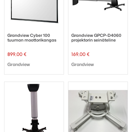
Grandview Cyber 100
Grandview GPCP-D4060
tuuman moottorikangas
projektorin seinäteline
899,00
€
169,00
€
Tuotemerkki:
Tuotemerkki:
Grandview
Grandview