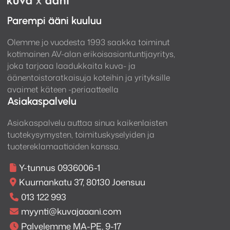
Parempi ääni kuuluu
Olemme jo vuodesta 1993 saakka toiminut
kotimainen AV-alan erikoisasiantuntijayritys,
joka tarjoaa laadukkaita kuva- ja
äänentoistoratkaisuja koteihin ja yrityksille
avaimet käteen -periaatteella
Asiakaspalvelu
Asiakaspalvelu auttaa sinua kaikenlaisten
tuotekysymysten, toimituskyselyiden ja
tuotereklamaatioiden kanssa.
Y-tunnus 0936006-1
Kuurnankatu 37, 80130 Joensuu
013 122 993
myynti@kuvajaaani.com
Palvelemme MA-PE, 9-17