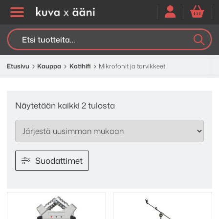
Etsi:
K
H
Etusivu
Kauppa
Kotihifi
Mikrofonit ja tarvikkeet
Sorted
Näytetään kaikki 2 tulosta
by
latest
Suodattimet