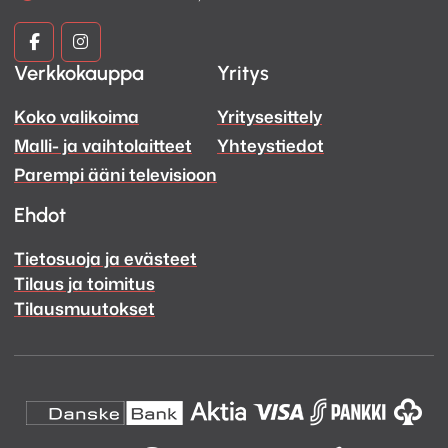
Kuva
Kuva
Verkkokauppa
Yritys
ja
ja
Koko valikoima
Yritysesittely
Ääni
Ääni
Malli- ja vaihtolaitteet
Yhteystiedot
Facebook
Instagram
Parempi ääni televisioon
Ehdot
Tietosuoja ja evästeet
Tilaus ja toimitus
Tilausmuutokset