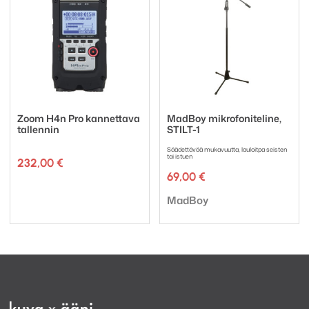
Zoom H4n Pro kannettava
MadBoy mikrofoniteline,
tallennin
STILT-1
Säädettävää mukavuutta, lauloitpa seisten
tai istuen
232,00
€
69,00
€
Tuotemerkki:
Tuotemerkki:
MadBoy