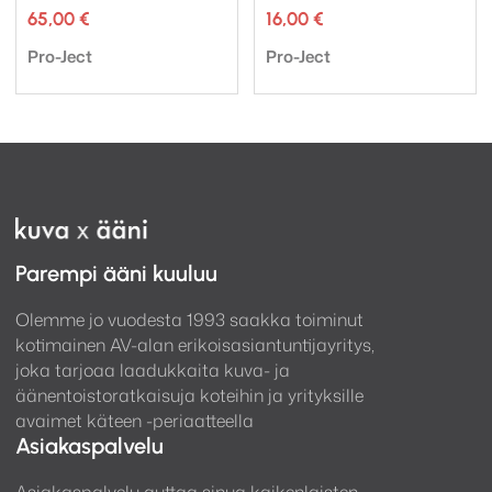
65,00
€
16,00
€
Tuotemerkki:
Tuotemerkki:
Pro-Ject
Pro-Ject
Parempi ääni kuuluu
Olemme jo vuodesta 1993 saakka toiminut
kotimainen AV-alan erikoisasiantuntijayritys,
joka tarjoaa laadukkaita kuva- ja
äänentoistoratkaisuja koteihin ja yrityksille
avaimet käteen -periaatteella
Asiakaspalvelu