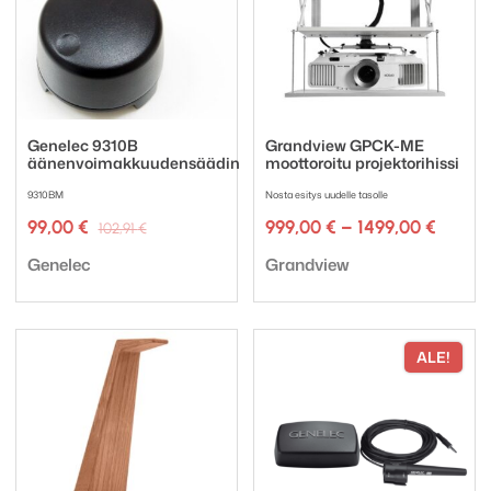
Genelec 9310B
Grandview GPCK-ME
äänenvoimakkuudensäädin
moottoroitu projektorihissi
9310BM
Nosta esitys uudelle tasolle
Alkuperäinen
Nykyinen
Hintal
99,00
€
999,00
€
–
1499,00
€
102,91
€
hinta
hinta
999,00
Tuotemerkki:
Tuotemerkki:
oli:
on:
-
Genelec
Grandview
102,91 €.
99,00 €.
1499,0
ALE!