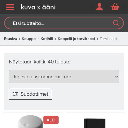
Etsi:
K
H
Etusivu
Kauppa
Kotihifi
Kaapelit ja tarvikkeet
Tarvikkeet
Sorted
Näytetään kaikki 40 tulosta
by
latest
Suodattimet
ALE!