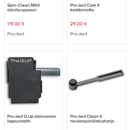
Spin-Clean MKII
Pro-Ject Cork It
äänilevypesuri
korkkimatto
119,00
€
29,00
€
Tuotemerkki:
Tuotemerkki:
Pro-Ject
Pro-Ject
Pro-Ject Q Up äänivarren
Pro-Ject Clean It
loppunostin
neulanpuhdistusharja