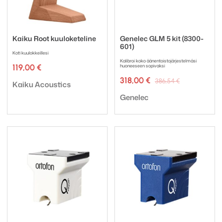
Kaiku Root kuuloketeline
Genelec GLM 5 kit (8300-
601)
Koti kuulokkeillesi
Kalibroi koko äänentoistojärjestelmäsi
119,00
€
huoneeseen sopivaksi
Alkuperäin
Nykyinen
318,00
€
386,54
€
Tuotemerkki:
Kaiku Acoustics
hinta
hinta
Tuotemerkki:
oli:
on:
Genelec
386,54 €.
318,00 €.