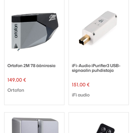
Ortofon 2M 78 äänirasia
iFi-Audio iPurifier3 USB-
signaalin puhdistaja
149,00
€
151,00
€
Tuotemerkki:
Ortofon
Tuotemerkki:
iFi audio