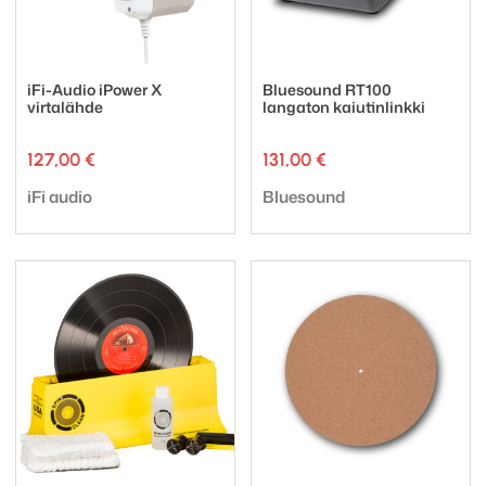
iFi-Audio iPower X
Bluesound RT100
virtalähde
langaton kaiutinlinkki
127,00
€
131,00
€
Tuotemerkki:
Tuotemerkki:
iFi audio
Bluesound