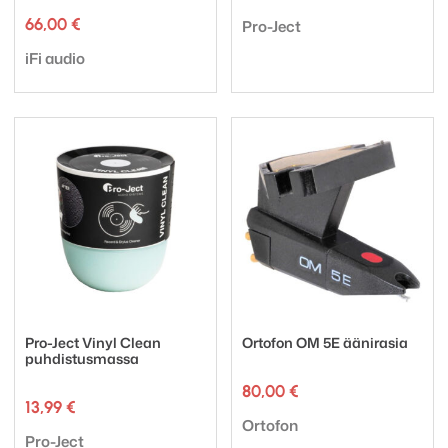
Tuotemerkki:
66,00
€
Pro-Ject
Tuotemerkki:
iFi audio
Pro-Ject Vinyl Clean
Ortofon OM 5E äänirasia
puhdistusmassa
80,00
€
13,99
€
Tuotemerkki:
Ortofon
Tuotemerkki:
Pro-Ject