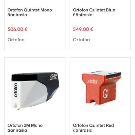
Ortofon Quintet Mono
Ortofon Quintet Blue
äänirasia
äänirasia
506,00
€
549,00
€
Tuotemerkki:
Tuotemerkki:
Ortofon
Ortofon
Ortofon 2M Mono
Ortofon Quintet Red
äänirasia
äänirasia