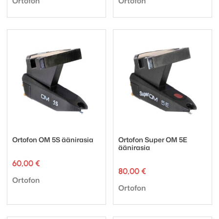
Ortofon
Ortofon
Ortofon OM 5S äänirasia
Ortofon Super OM 5E
äänirasia
60,00
€
80,00
€
Tuotemerkki:
Ortofon
Tuotemerkki:
Ortofon