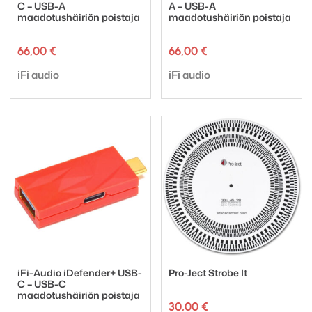
C – USB-A
A – USB-A
maadotushäiriön poistaja
maadotushäiriön poistaja
66,00
€
66,00
€
Tuotemerkki:
Tuotemerkki:
iFi audio
iFi audio
iFi-Audio iDefender+ USB-
Pro-Ject Strobe It
C – USB-C
maadotushäiriön poistaja
30,00
€