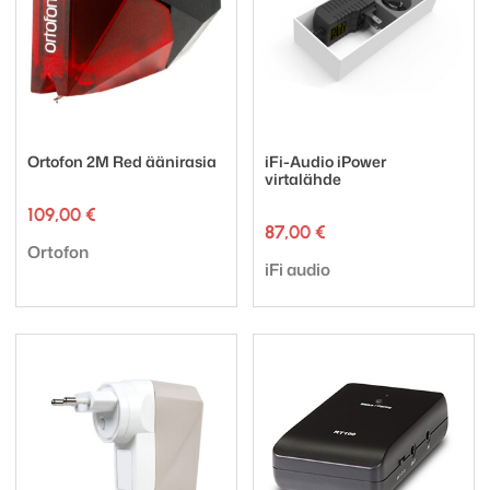
Ortofon 2M Red äänirasia
iFi-Audio iPower
virtalähde
109,00
€
87,00
€
Tuotemerkki:
Ortofon
Tuotemerkki:
iFi audio