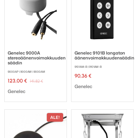
Genelec 9000A
Genelec 9101B langaton
stereoäänenvoimakkuuden
äänenvoimakkuudensäädin
säädin
9101AM-B | 9101AW-B
9000AP | 9000AW | 9000AM
90,36
€
Alkuperäinen
Nykyinen
123,00
€
141,82
€
Tuotemerkki:
hinta
hinta
Genelec
Tuotemerkki:
oli:
on:
Genelec
141,82 €.
123,00 €.
ALE!