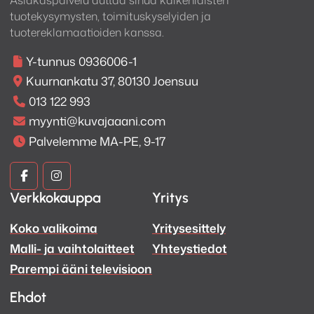
Asiakaspalvelu auttaa sinua kaikenlaisten
tuotekysymysten, toimituskyselyiden ja
tuotereklamaatioiden kanssa.
Y-tunnus 0936006-1
Kuurnankatu 37, 80130 Joensuu
013 122 993
myynti@kuvajaaani.com
Palvelemme MA-PE, 9-17
Kuva
Kuva
Verkkokauppa
Yritys
ja
ja
Koko valikoima
Yritysesittely
Ääni
Ääni
Malli- ja vaihtolaitteet
Yhteystiedot
Facebook
Instagram
Parempi ääni televisioon
Ehdot