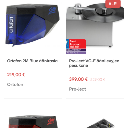
ALE!
Ortofon 2M Blue äänirasia
Pro-Ject VC-E äänilevyjen
pesukone
219,00
€
Alkuperäi
Nykyinen
399,00
€
529,00
€
Tuotemerkki:
hinta
hinta
Ortofon
Tuotemerkki:
oli:
on:
Pro-Ject
529,00 €.
399,00 €.