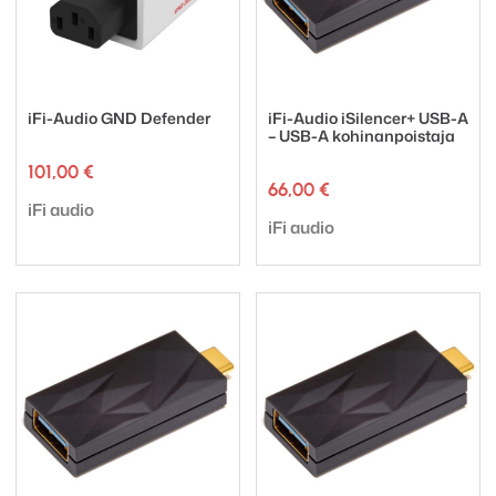
iFi-Audio GND Defender
iFi-Audio iSilencer+ USB-A
– USB-A kohinanpoistaja
101,00
€
66,00
€
Tuotemerkki:
iFi audio
Tuotemerkki:
iFi audio