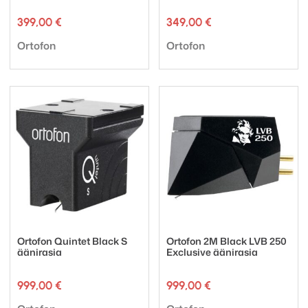
399,00
€
349,00
€
Tuotemerkki:
Tuotemerkki:
Ortofon
Ortofon
Ortofon Quintet Black S
Ortofon 2M Black LVB 250
äänirasia
Exclusive äänirasia
999,00
€
999,00
€
Tuotemerkki:
Tuotemerkki: