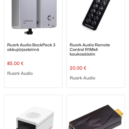
Ruark Audio BackPack 3
Ruark Audio Remote
akkujärjestelmä
Control R1Mk4
kaukosäädin
85,00
€
20,00
€
Tuotemerkki:
Ruark Audio
Tuotemerkki:
Ruark Audio