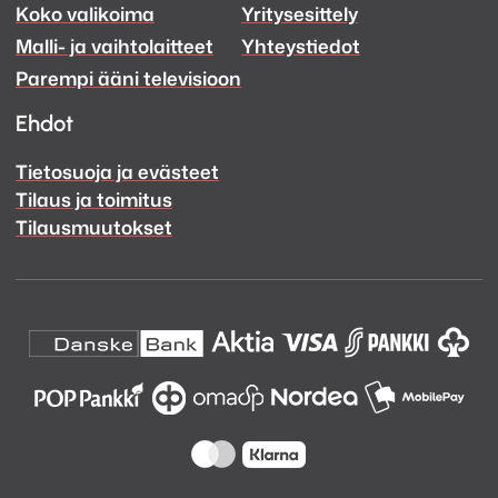
Koko valikoima
Yritysesittely
Ääni
Ääni
Malli- ja vaihtolaitteet
Yhteystiedot
Facebook
Instagram
Parempi ääni televisioon
Ehdot
Tietosuoja ja evästeet
Tilaus ja toimitus
Tilausmuutokset