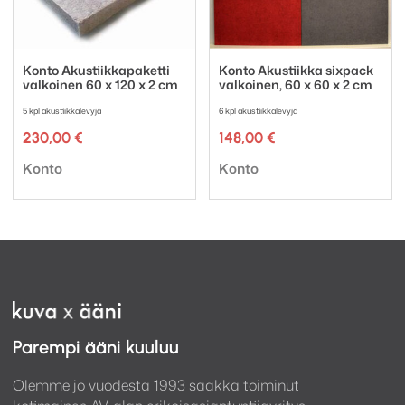
Konto Akustiikkapaketti
Konto Akustiikka sixpack
valkoinen 60 x 120 x 2 cm
valkoinen, 60 x 60 x 2 cm
5 kpl akustiikkalevyjä
6 kpl akustiikkalevyjä
230,00
€
148,00
€
Tuotemerkki:
Tuotemerkki:
Konto
Konto
Parempi ääni kuuluu
Olemme jo vuodesta 1993 saakka toiminut