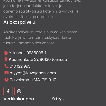
kotimainen AV-alan erikoisasiantuntijayritys,
joka tarjoaa laadukkaita kuva- ja
äänentoistoratkaisuja koteihin ja yrityksille
avaimet käteen -periaatteella
Asiakaspalvelu
Asiakaspalvelu auttaa sinua kaikenlaisten
tuotekysymysten, toimituskyselyiden ja
tuotereklamaatioiden kanssa.
Y-tunnus 0936006-1
Kuurnankatu 37, 80130 Joensuu
013 122 993
myynti@kuvajaaani.com
Palvelemme MA-PE, 9-17
Kuva
Kuva
Verkkokauppa
Yritys
ja
ja