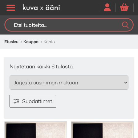
Etsi:
K
H
Etusivu
Kauppa
Konto
Sorted
Näytetään kaikki 6 tulosta
by
latest
Suodattimet