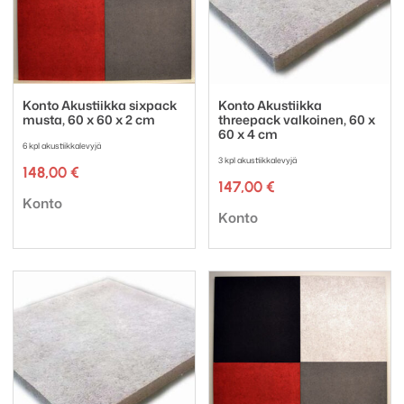
Konto Akustiikka sixpack
Konto Akustiikka
musta, 60 x 60 x 2 cm
threepack valkoinen, 60 x
60 x 4 cm
6 kpl akustiikkalevyjä
3 kpl akustiikkalevyjä
148,00
€
147,00
€
Tuotemerkki:
Konto
Tuotemerkki:
Konto