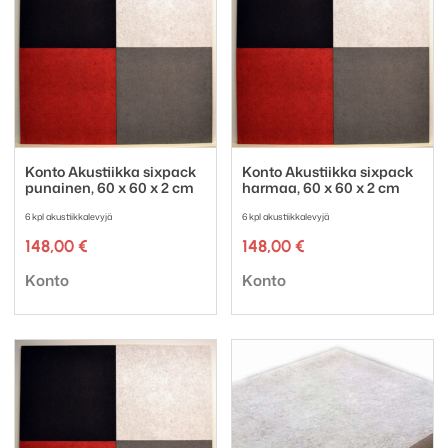
Konto Akustiikka sixpack
Konto Akustiikka sixpack
punainen, 60 x 60 x 2 cm
harmaa, 60 x 60 x 2 cm
6 kpl akustiikkalevyjä
6 kpl akustiikkalevyjä
148,00
€
148,00
€
Tuotemerkki:
Tuotemerkki:
Konto
Konto