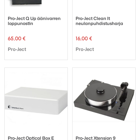
Pro-Ject Q Up äänivarren
Pro-Ject Clean It
loppunostin
neulanpuhdistusharja
65,00
€
16,00
€
Tuotemerkki:
Tuotemerkki:
Pro-Ject
Pro-Ject
Pro-Ject Optical Box E
Pro-Ject Xtension 9