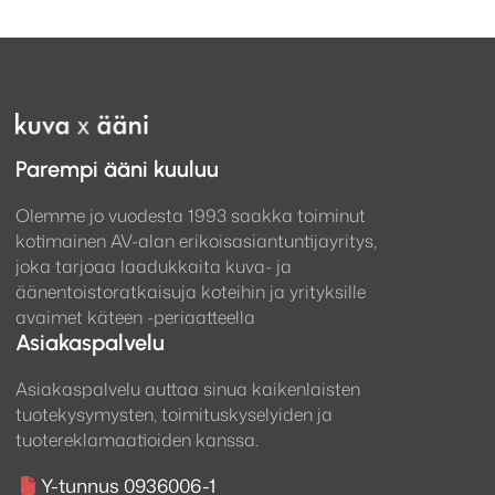
Parempi ääni kuuluu
Olemme jo vuodesta 1993 saakka toiminut
kotimainen AV-alan erikoisasiantuntijayritys,
joka tarjoaa laadukkaita kuva- ja
äänentoistoratkaisuja koteihin ja yrityksille
avaimet käteen -periaatteella
Asiakaspalvelu
Asiakaspalvelu auttaa sinua kaikenlaisten
tuotekysymysten, toimituskyselyiden ja
tuotereklamaatioiden kanssa.
Y-tunnus 0936006-1