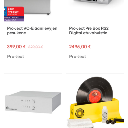
Pro-Ject VC-E äänilevyjen
Pro-Ject Pre Box RS2
pesukone
Digital etuvahvistin
Alkuperäinen
Nykyinen
399,00
€
2495,00
€
529,00
€
hinta
hinta
Tuotemerkki:
Tuotemerkki:
oli:
on:
Pro-Ject
Pro-Ject
529,00 €.
399,00 €.