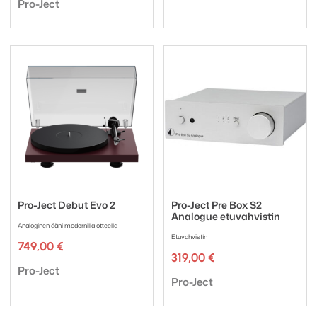
Tuotemerkki:
Pro-Ject
Pro-Ject Debut Evo 2
Pro-Ject Pre Box S2
Analogue etuvahvistin
Analoginen ääni modernilla otteella
Etuvahvistin
749,00
€
319,00
€
Tuotemerkki:
Pro-Ject
Tuotemerkki:
Pro-Ject