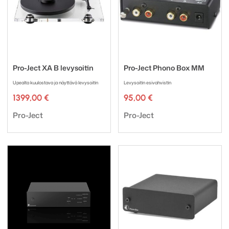
Pro-Ject XA B levysoitin
Pro-Ject Phono Box MM
Upealta kuulostava ja näyttävä levysoitin
Levysoitin esivahvistin
1399,00
€
95,00
€
Tuotemerkki:
Tuotemerkki:
Pro-Ject
Pro-Ject