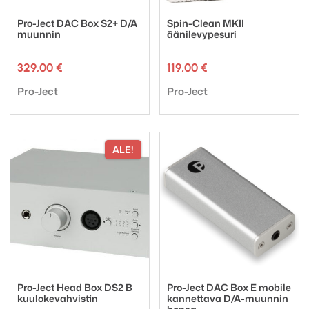
Pro-Ject DAC Box S2+ D/A
Spin-Clean MKII
muunnin
äänilevypesuri
329,00
€
119,00
€
Tuotemerkki:
Tuotemerkki:
Pro-Ject
Pro-Ject
ALE!
Pro-Ject Head Box DS2 B
Pro-Ject DAC Box E mobile
kuulokevahvistin
kannettava D/A-muunnin