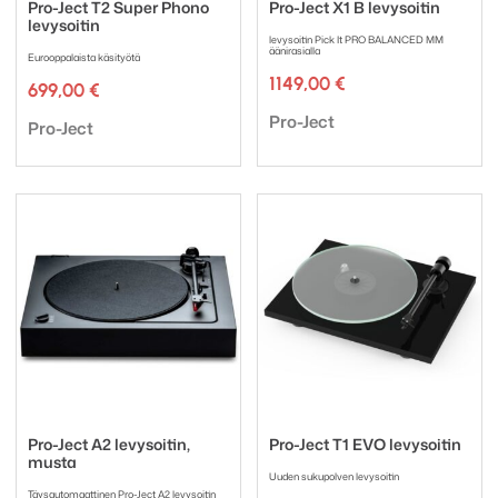
Pro-Ject T2 Super Phono
Pro-Ject X1 B levysoitin
levysoitin
levysoitin Pick It PRO BALANCED MM
äänirasialla
Eurooppalaista käsityötä
1149,00
€
699,00
€
Tuotemerkki:
Pro-Ject
Tuotemerkki:
Pro-Ject
Pro-Ject A2 levysoitin,
Pro-Ject T1 EVO levysoitin
musta
Uuden sukupolven levysoitin
Täysautomaattinen Pro-Ject A2 levysoitin