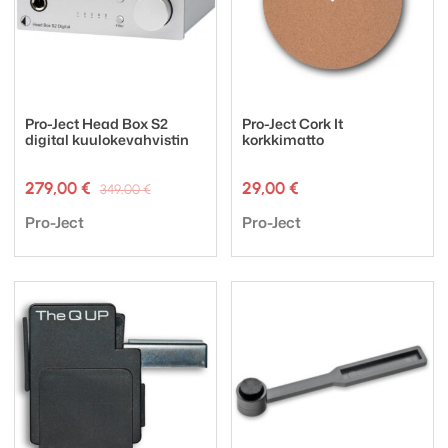
Pro-Ject Head Box S2
Pro-Ject Cork It
digital kuulokevahvistin
korkkimatto
Alkuperäinen
Nykyinen
279,00
€
29,00
€
349,00
€
hinta
hinta
Tuotemerkki:
Tuotemerkki:
oli:
on:
Pro-Ject
Pro-Ject
349,00 €.
279,00 €.