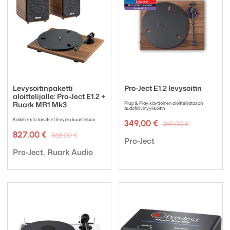
Levysoitinpaketti
Pro-Ject E1.2 levysoitin
aloittelijalle: Pro-Ject E1.2 +
Ruark MR1 Mk3
Plug & Play käyttöinen aloittelijatason
audofiilivinyylisoitin
Kaikki mitä tarvitset levyjen kuunteluun
Alkuperäi
Nykyinen
349,00
€
369,00
€
hinta
hinta
Alkuperäinen
Nykyinen
827,00
€
868,00
€
Tuotemerkki:
oli:
on:
Pro-Ject
hinta
hinta
369,00 €.
349,00 €.
Tuotemerkki:
oli:
on:
Pro-Ject
Ruark Audio
868,00 €.
827,00 €.