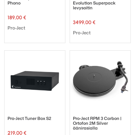
Phono
Evolution Superpack
levysoitin
189,00
€
3499,00
€
Tuotemerkki:
Pro-Ject
Tuotemerkki:
Pro-Ject
Pro-Ject Tuner Box S2
Pro-Ject RPM 3 Carbon |
Ortofon 2M Silver
äänirasialla
219,00
€