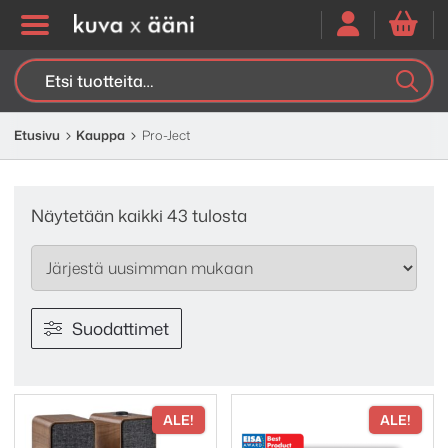
Etsi:
K
H
Etusivu
Kauppa
Pro-Ject
Sorted
Näytetään kaikki 43 tulosta
by
latest
Suodattimet
ALE!
ALE!