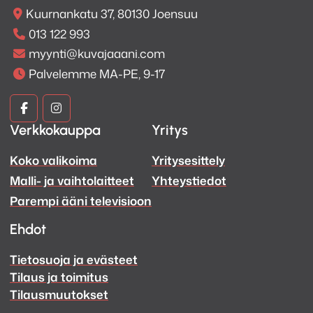
Kuurnankatu 37, 80130 Joensuu
013 122 993
myynti@kuvajaaani.com
Palvelemme MA-PE, 9-17
Kuva
Kuva
Verkkokauppa
Yritys
ja
ja
Koko valikoima
Yritysesittely
Ääni
Ääni
Malli- ja vaihtolaitteet
Yhteystiedot
Facebook
Instagram
Parempi ääni televisioon
Ehdot
Tietosuoja ja evästeet
Tilaus ja toimitus
Tilausmuutokset