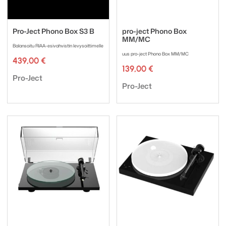
Pro-Ject Phono Box S3 B
pro-ject Phono Box
MM/MC
Balansoitu RIAA-esivahvistin levysoittimelle
uus pro-ject Phono Box MM/MC
439,00
€
139,00
€
Tuotemerkki:
Pro-Ject
Tuotemerkki:
Pro-Ject