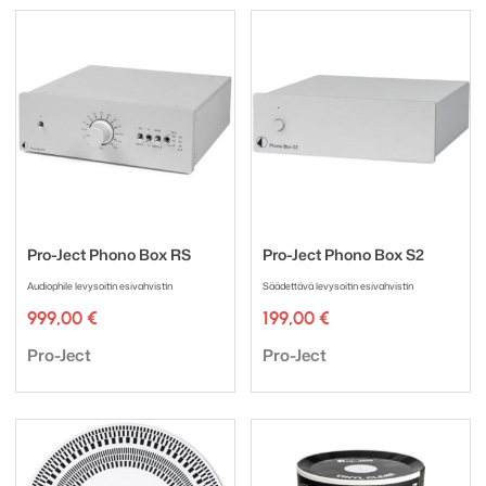
Pro-Ject Phono Box RS
Pro-Ject Phono Box S2
Audiophile levysoitin esivahvistin
Säädettävä levysoitin esivahvistin
999,00
€
199,00
€
Tuotemerkki:
Tuotemerkki:
Pro-Ject
Pro-Ject