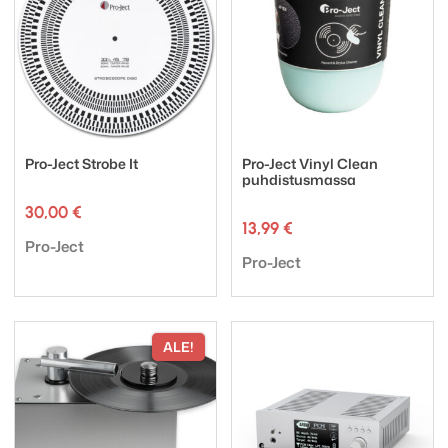
Pro-Ject Strobe It
Pro-Ject Vinyl Clean
puhdistusmassa
30,00
€
13,99
€
Tuotemerkki:
Pro-Ject
Tuotemerkki:
Pro-Ject
ALE!