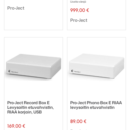
Useita värejä
Tuotemerkki:
Pro-Ject
999,00
€
Tuotemerkki:
Pro-Ject
Pro-Ject Record Box E
Pro-Ject Phono Box E RIAA
Levysoitin etuvahvistin,
levysoitin etuvahvistin
RIAA korjain, USB
89,00
€
169,00
€