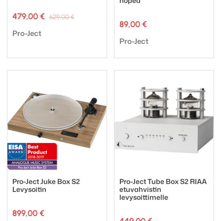
hopea
Alkuperäinen
Nykyinen
479,00
€
629,00
€
hinta
hinta
89,00
€
Tuotemerkki:
oli:
on:
Pro-Ject
Tuotemerkki:
629,00 €.
479,00 €.
Pro-Ject
Pro-Ject Juke Box S2
Pro-Ject Tube Box S2 RIAA
Levysoitin
etuvahvistin
levysoittimelle
899,00
€