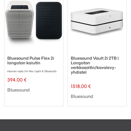
Bluesound Pulse Flex 2i
Bluesound Vault 2i 2TB |
langaton kaiutin
Langaton
verkkosoitin/kovalevy-
Internet-radio | Hi-Res | aptX 4.1 Bluetooth
yhdistel
394,00
€
1518,00
€
Tuotemerkki:
Bluesound
Tuotemerkki:
Bluesound