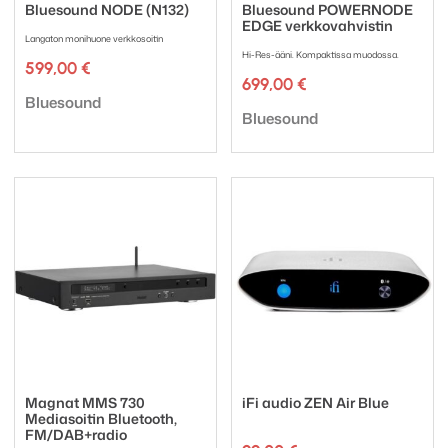
Bluesound NODE (N132)
Bluesound POWERNODE
EDGE verkkovahvistin
Langaton monihuone verkkosoitin
Hi-Res-ääni. Kompaktissa muodossa.
599,00
€
699,00
€
Tuotemerkki:
Bluesound
Tuotemerkki:
Bluesound
Magnat MMS 730
iFi audio ZEN Air Blue
Mediasoitin Bluetooth,
FM/DAB+radio