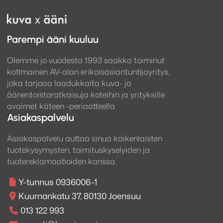
Parempi ääni kuuluu
Olemme jo vuodesta 1993 saakka toiminut
kotimainen AV-alan erikoisasiantuntijayritys,
joka tarjoaa laadukkaita kuva- ja
äänentoistoratkaisuja koteihin ja yrityksille
avaimet käteen -periaatteella
Asiakaspalvelu
Asiakaspalvelu auttaa sinua kaikenlaisten
tuotekysymysten, toimituskyselyiden ja
tuotereklamaatioiden kanssa.
Y-tunnus 0936006-1
Kuurnankatu 37, 80130 Joensuu
013 122 993