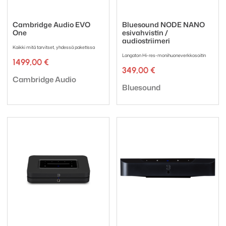
Cambridge Audio EVO
Bluesound NODE NANO
One
esivahvistin /
audiostriimeri
Kaikki mitä tarvitset, yhdessä paketissa
Langaton Hi-res-monihuoneverkkosoitin
1499,00
€
349,00
€
Tuotemerkki:
Cambridge Audio
Tuotemerkki:
Bluesound