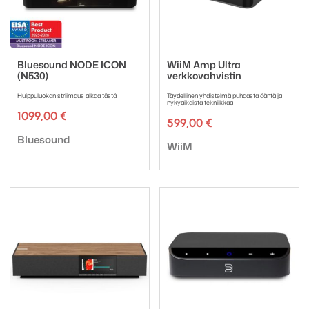
Bluesound NODE ICON
WiiM Amp Ultra
(N530)
verkkovahvistin
Huippuluokan striimaus alkaa tästä
Täydellinen yhdistelmä puhdasta ääntä ja
nykyaikaista tekniikkaa
1099,00
€
599,00
€
Tuotemerkki:
Bluesound
Tuotemerkki:
WiiM