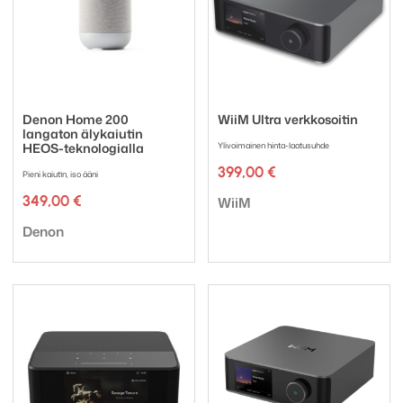
Denon Home 200
WiiM Ultra verkkosoitin
langaton älykaiutin
HEOS-teknologialla
Ylivoimainen hinta-laatusuhde
399,00
€
Pieni kaiutin, iso ääni
Tuotemerkki:
349,00
€
WiiM
Tuotemerkki:
Denon