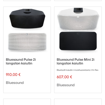
Bluesound Pulse 2i
Bluesound Pulse Mini 2i
langaton kaiutin
langaton kaiutin
Bluetooth kaiutin | monihuonetoisto | Hi-Res
910,00
€
607,00
€
Tuotemerkki:
Bluesound
Tuotemerkki:
Bluesound