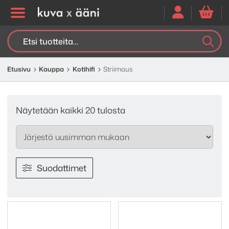
Etsi:
K
H
Etusivu
Kauppa
Kotihifi
Striimaus
Sorted
Näytetään kaikki 20 tulosta
by
latest
Suodattimet