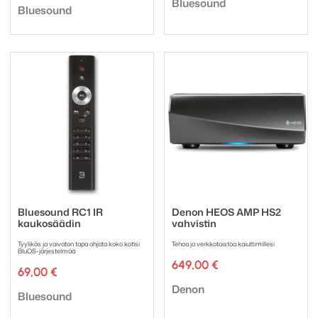
Tuotemerkki:
Bluesound
Tuotemerkki:
Bluesound
Bluesound RC1 IR
Denon HEOS AMP HS2
kaukosäädin
vahvistin
Tyylikäs ja vaivaton tapa ohjata koko kotisi
Tehoa ja verkkotoistoa kaiuttimillesi
BluOS-järjestelmää
649,00
€
69,00
€
Tuotemerkki:
Denon
Tuotemerkki:
Bluesound