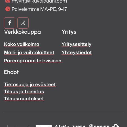
myynti@kuvajaaani.com
Palvelemme MA-PE, 9-17
Kuva
Kuva
Verkkokauppa
Yritys
ja
ja
Koko valikoima
Yritysesittely
Ääni
Ääni
Malli- ja vaihtolaitteet
Yhteystiedot
Facebook
Instagram
Parempi ääni televisioon
Ehdot
Tietosuoja ja evästeet
Tilaus ja toimitus
Tilausmuutokset