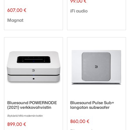
99,00
€
Tuotemerkki:
607,00
€
iFi audio
Tuotemerkki:
Magnat
Bluesound POWERNODE
Bluesound Pulse Sub+
(2021) verkkovahvistin
langaton subwoofer
Älykästä hifiä moderniin kotiin
860,00
€
899,00
€