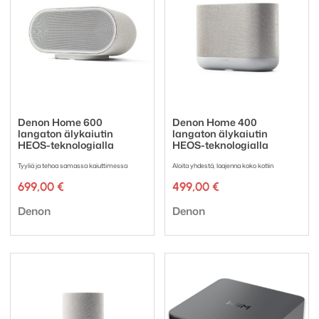
Denon Home 600
Denon Home 400
langaton älykaiutin
langaton älykaiutin
HEOS-teknologialla
HEOS-teknologialla
Tyyliä ja tehoa samassa kaiuttimessa
Aloita yhdestä, laajenna koko kotiin
699,00
€
499,00
€
Tuotemerkki:
Tuotemerkki:
Denon
Denon