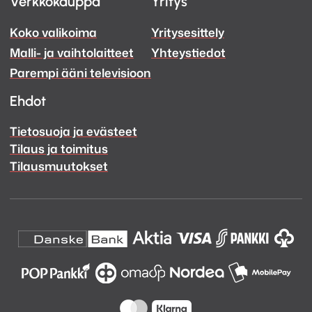
Verkkokauppa
Yritys
ja
ja
Koko valikoima
Yritysesittely
Ääni
Ääni
Malli- ja vaihtolaitteet
Yhteystiedot
Facebook
Instagram
Parempi ääni televisioon
Ehdot
Tietosuoja ja evästeet
Tilaus ja toimitus
Tilausmuutokset