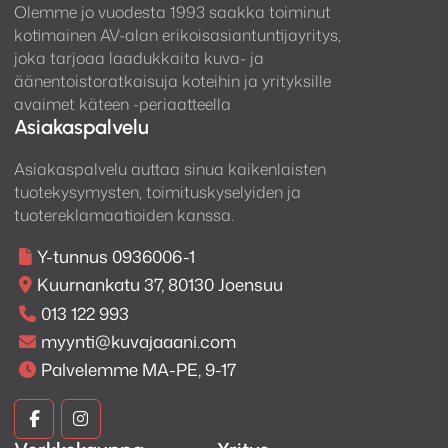
Olemme jo vuodesta 1993 saakka toiminut
kotimainen AV-alan erikoisasiantuntijayritys,
joka tarjoaa laadukkaita kuva- ja
äänentoistoratkaisuja koteihin ja yrityksille
avaimet käteen -periaatteella
Asiakaspalvelu
Asiakaspalvelu auttaa sinua kaikenlaisten
tuotekysymysten, toimituskyselyiden ja
tuotereklamaatioiden kanssa.
Y-tunnus 0936006-1
Kuurnankatu 37, 80130 Joensuu
013 122 993
myynti@kuvajaaani.com
Palvelemme MA-PE, 9-17
Kuva
Kuva