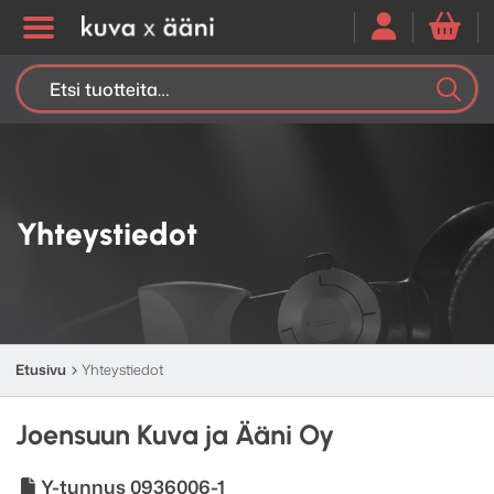
Etsi:
K
H
Yhteystiedot
Etusivu
Yhteystiedot
Joensuun Kuva ja Ääni Oy
Y-tunnus 0936006-1