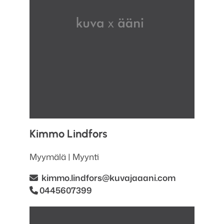
Kimmo
Lindfors
Myymälä | Myynti
kimmo.lindfors
@kuvajaaani.com
0445607399