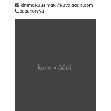
kimmo.kuusimaki
@kuvajaaani.com
0505401773