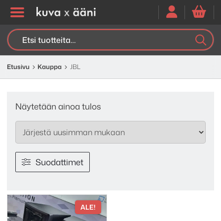
Etsi:
K
H
Etusivu
Kauppa
JBL
Näytetään ainoa tulos
Suodattimet
ALE!