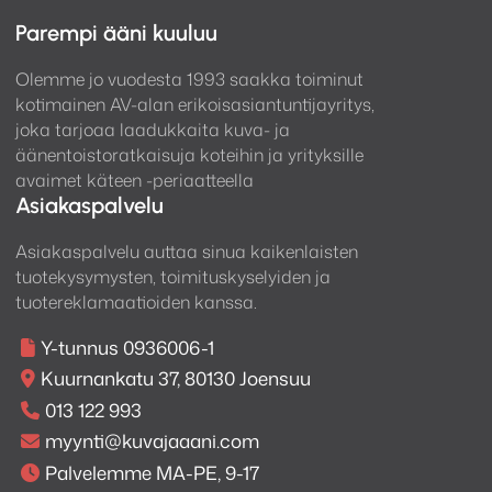
Parempi ääni kuuluu
Olemme jo vuodesta 1993 saakka toiminut
kotimainen AV-alan erikoisasiantuntijayritys,
joka tarjoaa laadukkaita kuva- ja
äänentoistoratkaisuja koteihin ja yrityksille
avaimet käteen -periaatteella
Asiakaspalvelu
Asiakaspalvelu auttaa sinua kaikenlaisten
tuotekysymysten, toimituskyselyiden ja
tuotereklamaatioiden kanssa.
Y-tunnus 0936006-1
Kuurnankatu 37, 80130 Joensuu
013 122 993
myynti@kuvajaaani.com
Palvelemme MA-PE, 9-17