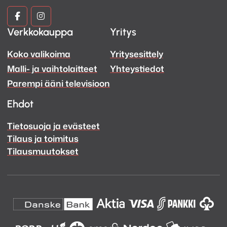
Kuva
Kuva
Verkkokauppa
Yritys
ja
ja
Koko valikoima
Yritysesittely
Ääni
Ääni
Malli- ja vaihtolaitteet
Yhteystiedot
Facebook
Instagram
Parempi ääni televisioon
Ehdot
Tietosuoja ja evästeet
Tilaus ja toimitus
Tilausmuutokset