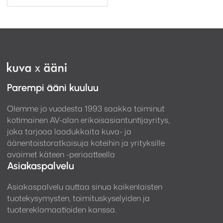
Parempi ääni kuuluu
Olemme jo vuodesta 1993 saakka toiminut
kotimainen AV-alan erikoisasiantuntijayritys,
joka tarjoaa laadukkaita kuva- ja
äänentoistoratkaisuja koteihin ja yrityksille
avaimet käteen -periaatteella
Asiakaspalvelu
Asiakaspalvelu auttaa sinua kaikenlaisten
tuotekysymysten, toimituskyselyiden ja
tuotereklamaatioiden kanssa.