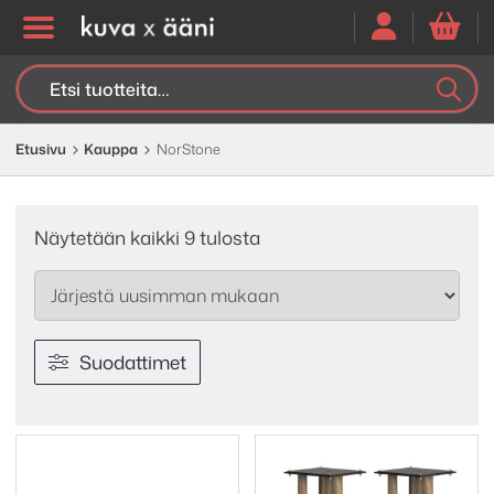
Etsi:
K
H
Etusivu
Kauppa
NorStone
Sorted
Näytetään kaikki 9 tulosta
by
latest
Suodattimet