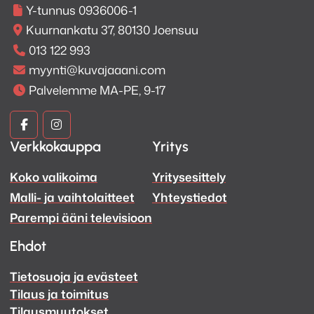
Y-tunnus 0936006-1
Kuurnankatu 37, 80130 Joensuu
013 122 993
myynti@kuvajaaani.com
Palvelemme MA-PE, 9-17
Kuva
Kuva
Verkkokauppa
Yritys
ja
ja
Koko valikoima
Yritysesittely
Ääni
Ääni
Malli- ja vaihtolaitteet
Yhteystiedot
Facebook
Instagram
Parempi ääni televisioon
Ehdot
Tietosuoja ja evästeet
Tilaus ja toimitus
Tilausmuutokset