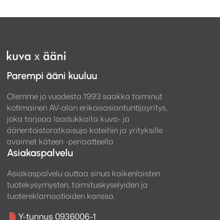
Parempi ääni kuuluu
Olemme jo vuodesta 1993 saakka toiminut
kotimainen AV-alan erikoisasiantuntijayritys,
joka tarjoaa laadukkaita kuva- ja
äänentoistoratkaisuja koteihin ja yrityksille
avaimet käteen -periaatteella
Asiakaspalvelu
Asiakaspalvelu auttaa sinua kaikenlaisten
tuotekysymysten, toimituskyselyiden ja
tuotereklamaatioiden kanssa.
Y-tunnus 0936006-1