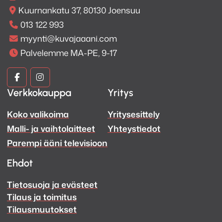
Kuurnankatu 37, 80130 Joensuu
013 122 993
myynti@kuvajaaani.com
Palvelemme MA-PE, 9-17
Kuva
Kuva
Verkkokauppa
Yritys
ja
ja
Koko valikoima
Yritysesittely
Ääni
Ääni
Malli- ja vaihtolaitteet
Yhteystiedot
Facebook
Instagram
Parempi ääni televisioon
Ehdot
Tietosuoja ja evästeet
Tilaus ja toimitus
Tilausmuutokset