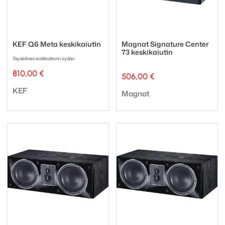
KEF Q6 Meta keskikaiutin
Magnat Signature Center
73 keskikaiutin
Täydellinen kotiteatterin sydän
810,00
€
506,00
€
Tuotemerkki:
KEF
Tuotemerkki:
Magnat