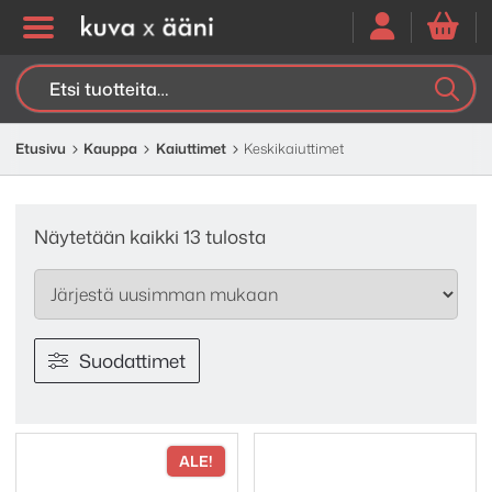
Etsi:
K
H
Etusivu
Kauppa
Kaiuttimet
Keskikaiuttimet
Sorted
Näytetään kaikki 13 tulosta
by
latest
Suodattimet
ALE!