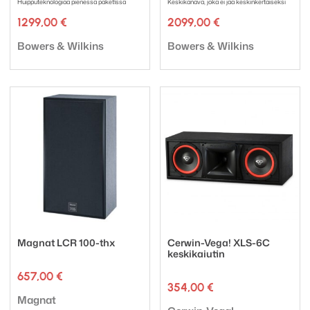
Huipputeknologiaa pienessä paketissa
Keskikanava, joka ei jää keskinkertaiseksi
1299,00
€
2099,00
€
Tuotemerkki:
Tuotemerkki:
Bowers & Wilkins
Bowers & Wilkins
Magnat LCR 100-thx
Cerwin-Vega! XLS-6C
keskikaiutin
657,00
€
354,00
€
Tuotemerkki:
Magnat
Tuotemerkki: