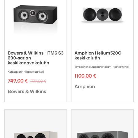
Bowers & Wilkins HTM6 S3
Amphion Helium520C
600-sarjan
keskikaiutin
keskikanavakaiutin
Täydellinen kumppani Helium-kotiteatteriisi
Kotiteatterin hiljainen sankari
1100,00
€
Alkuperäinen
Nykyinen
749,00
€
779,00
€
Tuotemerkki:
hinta
hinta
Amphion
Tuotemerkki:
oli:
on:
Bowers & Wilkins
779,00 €.
749,00 €.