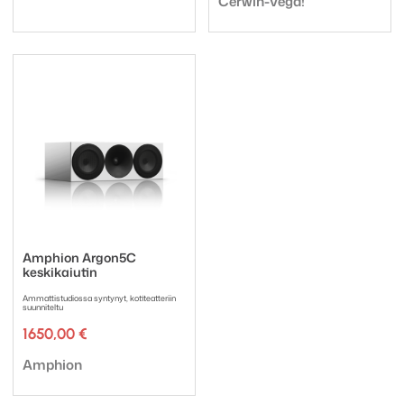
Cerwin-Vega!
Amphion Argon5C
keskikaiutin
Ammattistudiossa syntynyt, kotiteatteriin
suunniteltu
1650,00
€
Tuotemerkki:
Amphion