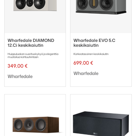
Wharfedale DIAMOND
Wharfedale EVO 5.C
12.Ci keskikaiutin
keskikaiutin
Huippuluokan suorituskykyä ja eleganttia
Korkeatasoinen keskikaiutin
muotoilua kohtuuhintaan
699,00
€
349,00
€
Tuotemerkki:
Wharfedale
Tuotemerkki:
Wharfedale