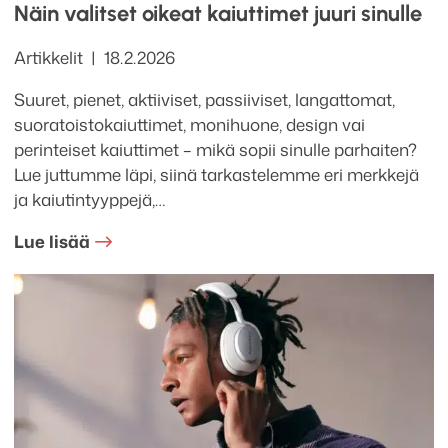
Näin valitset oikeat kaiuttimet juuri sinulle
Kategoriat
Julkaistu
Artikkelit
18.2.2026
Suuret, pienet, aktiiviset, passiiviset, langattomat,
suoratoistokaiuttimet, monihuone, design vai
perinteiset kaiuttimet – mikä sopii sinulle parhaiten?
Lue juttumme läpi, siinä tarkastelemme eri merkkejä
ja kaiutintyyppejä,…
Lue lisää