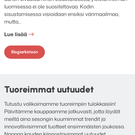
luomisessa ei ole suositeltavaa. Kodin
sisustamisessa visioidaan ensiksi värimaailmaa,
mutta…
Lue lisää
Blogiarkistoon
Tuoreimmat uutuudet
Tutustu valikoimamme tuoreimpiin tulokkaisiin!
Päivitämme kauppaamme jatkuvasti, jotta löydät
meiltä aina sesongin kuumimmat trendit ja
innovatiivisimmat tuotteet ensimmäisten joukossa.
Nappaa kauden kiinnostavimmat uutuudet