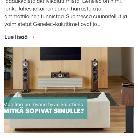
laadukkaista aktiivikaiuttimista, Genelec on nimi,
jonka lähes jokainen äänen harrastaja ja
ammattilainen tunnistaa. Suomessa suunnitellut ja
valmistetut Genelec-kaiuttimet ovat jo…
Lue lisää