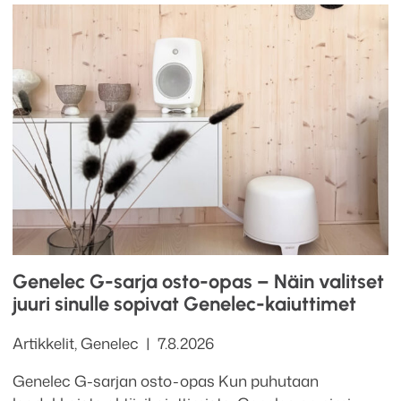
Genelec G-sarja osto-opas – Näin valitset
juuri sinulle sopivat Genelec-kaiuttimet
Kategoriat
Julkaistu
Artikkelit
,
Genelec
7.8.2026
Genelec G-sarjan osto-opas Kun puhutaan