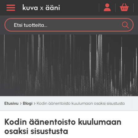
Etsi:
K
H
Etusivu
Blogi
Kodin äänentoisto kuulumaan osaksi sisustusta
Kodin äänentoisto kuulumaan
osaksi sisustusta