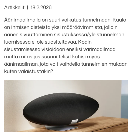
Kategoriat
Julkaistu
Artikkelit
18.2.2026
Äänimaailmalla on suuri vaikutus tunnelmaan. Kuulo
on ihmisen aisteista yksi määräävimmistä, jolloin
äänen sivuuttaminen sisustuksessa/yleistunnelman
luomisessa ei ole suositeltavaa. Kodin
sisustamisessa visioidaan ensiksi värimaailmaa,
mutta mitäs jos suunnittelisit kotiisi myös
äänimaailman, jota voit vaihdella tunnelmien mukaan
kuten valaistustakin?