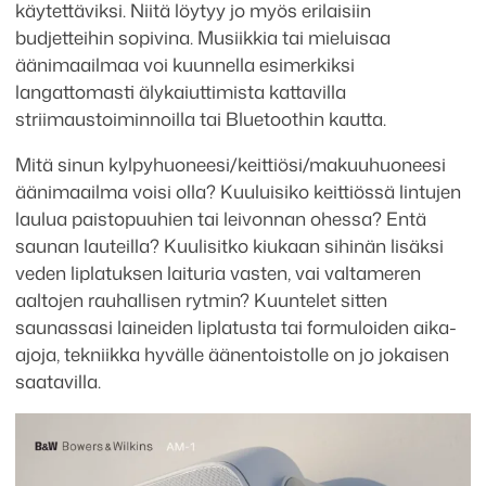
käytettäviksi. Niitä löytyy jo myös erilaisiin
budjetteihin sopivina. Musiikkia tai mieluisaa
äänimaailmaa voi kuunnella esimerkiksi
langattomasti älykaiuttimista kattavilla
striimaustoiminnoilla tai Bluetoothin kautta.
Mitä sinun kylpyhuoneesi/keittiösi/makuuhuoneesi
äänimaailma voisi olla? Kuuluisiko keittiössä lintujen
laulua paistopuuhien tai leivonnan ohessa? Entä
saunan lauteilla? Kuulisitko kiukaan sihinän lisäksi
veden liplatuksen laituria vasten, vai valtameren
aaltojen rauhallisen rytmin? Kuuntelet sitten
saunassasi laineiden liplatusta tai formuloiden aika-
ajoja, tekniikka hyvälle äänentoistolle on jo jokaisen
saatavilla.