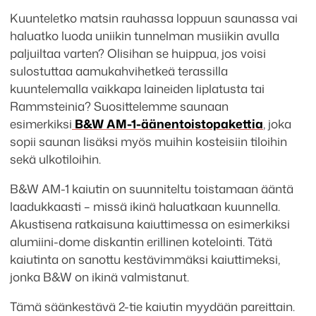
Kuunteletko matsin rauhassa loppuun saunassa vai
haluatko luoda uniikin tunnelman musiikin avulla
paljuiltaa varten? Olisihan se huippua, jos voisi
sulostuttaa aamukahvihetkeä terassilla
kuuntelemalla vaikkapa laineiden liplatusta tai
Rammsteinia? Suosittelemme saunaan
esimerkiksi
B&W AM-1-äänentoistopakettia
, joka
sopii saunan lisäksi myös muihin kosteisiin tiloihin
sekä ulkotiloihin.
B&W AM-1 kaiutin on suunniteltu toistamaan ääntä
laadukkaasti – missä ikinä haluatkaan kuunnella.
Akustisena ratkaisuna kaiuttimessa on esimerkiksi
alumiini-dome diskantin erillinen kotelointi. Tätä
kaiutinta on sanottu kestävimmäksi kaiuttimeksi,
jonka B&W on ikinä valmistanut.
Tämä säänkestävä 2-tie kaiutin myydään pareittain.