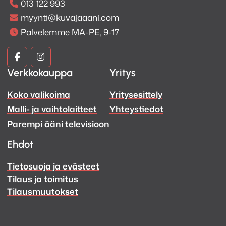
013 122 993
myynti@kuvajaaani.com
Palvelemme MA-PE, 9-17
Kuva
Kuva
Verkkokauppa
Yritys
ja
ja
Koko valikoima
Yritysesittely
Ääni
Ääni
Malli- ja vaihtolaitteet
Yhteystiedot
Facebook
Instagram
Parempi ääni televisioon
Ehdot
Tietosuoja ja evästeet
Tilaus ja toimitus
Tilausmuutokset