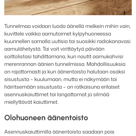
Tunnelmaa voidaan luoda äänellä melkein mihin vain,
kuvittele vaikka aamutoimet kylpyhuoneessa
kuunnellen samalla uutisia tai suosikki radiokanavasi
aamulähetystä. Tai voit virittäytyä päivään
soittolistasi tahdittamana, kun nautit aamukahvisi
merenrannan äänien tunnelmissa. Mahdollisuuksia
on rajattomasti ja kun äänentoisto halutaan osaksi
sisustusta – kuulumaan, mutta ei näkymään tai
häiritsemään sisustusta – on ratkaisuna erilaiset
asennuskaiuttimet tai langattomat ja silmää
miellyttävät kaiuttimet.
Olohuoneen äänentoisto
Asennuskaiuttimilla äänentoisto saadaan pois