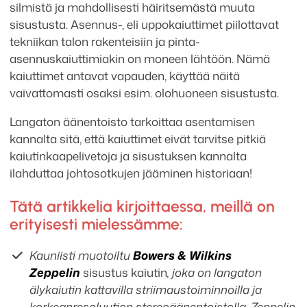
silmistä ja mahdollisesti häiritsemästä muuta
sisustusta. Asennus-, eli uppokaiuttimet piilottavat
tekniikan talon rakenteisiin ja pinta-
asennuskaiuttimiakin on moneen lähtöön. Nämä
kaiuttimet antavat vapauden, käyttää näitä
vaivattomasti osaksi esim. olohuoneen sisustusta.
Langaton äänentoisto tarkoittaa asentamisen
kannalta sitä, että kaiuttimet eivät tarvitse pitkiä
kaiutinkaapelivetoja ja sisustuksen kannalta
ilahduttaa johtosotkujen jääminen historiaan!
Tätä artikkelia kirjoittaessa, meillä on
erityisesti mielessämme:
Kauniisti muotoiltu
Bowers & Wilkins
Zeppelin
sisustus kaiutin
, joka on langaton
älykaiutin
kattavilla striimaustoiminnoilla ja
korkeanresoluution stereoäänentoistolla.
Zeppelin