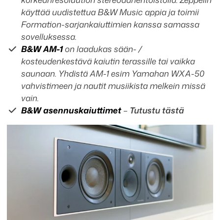
käyttää uudistettua B&W Music appia ja toimii
Formation-sarjan
kaiuttimien kanssa samassa
sovelluksessa.
B&W AM-1
on laadukas sään- /
kosteudenkestävä kaiutin
terassille tai vaikka
saunaan. Yhdistä AM-1 esim Yamahan WXA-50
vahvistimeen ja nautit musiikista melkein missä
vain.
B&W asennuskaiuttimet
–
Tutustu tästä