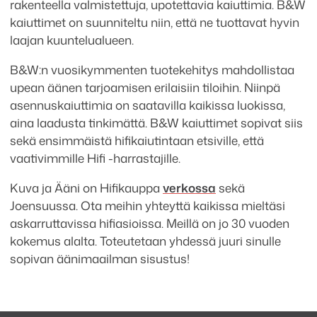
rakenteella valmistettuja, upotettavia kaiuttimia. B&W
kaiuttimet on suunniteltu niin, että ne tuottavat hyvin
laajan kuuntelualueen.
B&W:n vuosikymmenten tuotekehitys mahdollistaa
upean äänen tarjoamisen erilaisiin tiloihin. Niinpä
asennuskaiuttimia on saatavilla kaikissa luokissa,
aina laadusta tinkimättä. B&W kaiuttimet sopivat siis
sekä ensimmäistä hifikaiutintaan etsiville, että
vaativimmille Hifi -harrastajille.
Kuva ja Ääni on Hifikauppa
verkossa
sekä
Joensuussa. Ota meihin yhteyttä kaikissa mieltäsi
askarruttavissa hifiasioissa. Meillä on jo 30 vuoden
kokemus alalta. Toteutetaan yhdessä juuri sinulle
sopivan äänimaailman sisustus!