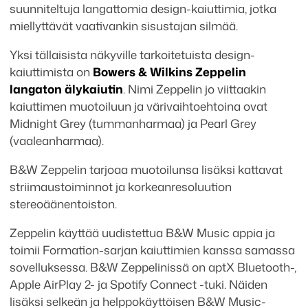
suunniteltuja langattomia design-kaiuttimia, jotka
miellyttävät vaativankin sisustajan silmää.
Yksi tällaisista näkyville tarkoitetuista design-
kaiuttimista on
Bowers & Wilkins Zeppelin
langaton älykaiutin
. Nimi Zeppelin jo viittaakin
kaiuttimen muotoiluun ja värivaihtoehtoina ovat
Midnight Grey (tummanharmaa) ja Pearl Grey
(vaaleanharmaa).
B&W Zeppelin tarjoaa muotoilunsa lisäksi kattavat
striimaustoiminnot ja korkeanresoluution
stereoäänentoiston.
Zeppelin käyttää uudistettua B&W Music appia ja
toimii Formation-sarjan kaiuttimien kanssa samassa
sovelluksessa. B&W Zeppelinissä on aptX Bluetooth-,
Apple AirPlay 2- ja Spotify Connect -tuki. Näiden
lisäksi selkeän ja helppokäyttöisen B&W Music-