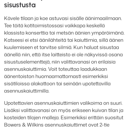
sisustusta
Kävele tilaan ja koe astuvasi sisälle äänimaailmaan.
Tee töitä kotitoimistossasi vaikkapa keskellä
klassista konserttia tai metsän äänien ympäröimänä.
Katseesi ei etsi äänilähteitä tai kaiuttimia, sillä äänen
kuulemiseen et tarvitse silmiä. Kun haluat sisustaa
äänellä niin, että itse laitteisto ei ole näkyvissä osana
sisustuselementtejä, niin valittavanasi on erilaisia
asennuskaiuttimia. Voit toteuttaa laadukkaan
äänentoiston huomaamattomasti esimerkiksi
sisätiloissa alakattoon tai seinään upotettavilla
asennuskaiuttimilla.
Upotettavien asennuskaiuttimien valikoima on suuri.
Lisäksi valittavanasi on myös erikseen kuivan tilan ja
kosteiden tilojen malleja. Esimerkiksi erittäin suositut
Bowers & Wilkins asennuskaiuttimet ovat 2-tie