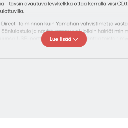
 – täysin avautuva levykelkka ottaa kerralla viisi CD:tä
ottuvilla.
 Direct -toiminnon kuin Yamahan vahvistimet ja vasta
n ääniulostulo ja näyttö sammuvat, jolloin häiriöt min
unsa. USB-portti etupaneelissa laajentaa toiston m
Lue lisää
n, joten CD-C603 taipuu sekä perinteiseen levykokoel