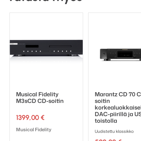
Musical Fidelity
Marantz CD 70 
M3sCD CD-soitin
soitin
korkealuokkaise
DAC-piirillä ja U
1399,00
€
toistolla
Tuotemerkki:
Musical Fidelity
Uudistettu klassikko