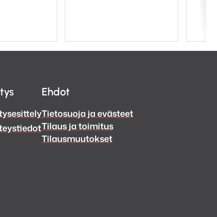
729,00 €.
649,00 €.
itys
Ehdot
tysesittely
Tietosuoja ja evästeet
Tilaus ja toimitus
teystiedot
Tilausmuutokset