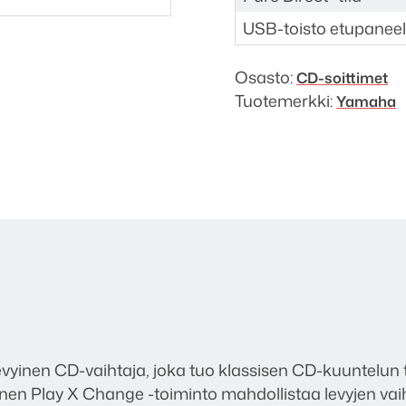
USB-toisto etupaneel
Osasto:
CD-soittimet
Tuotemerkki:
Yamaha
inen CD-vaihtaja, joka tuo klassisen CD-kuuntelun ta
inen Play X Change -toiminto mahdollistaa levyjen va