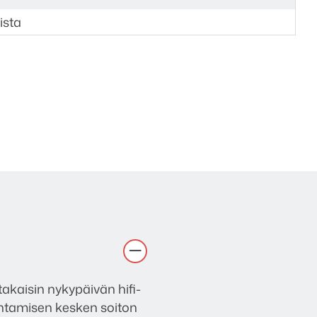
ista
kaisin nykypäivän hifi-
ihtamisen kesken soiton