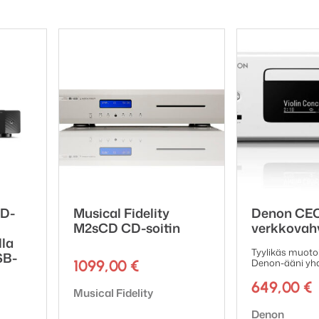
CD-
Musical Fidelity
Denon CEO
M2sCD CD-soitin
verkkovahv
lla
Tyylikäs muotoi
SB-
1099,00
€
Denon-ääni yhd
649,00
€
Tuotemerkki:
Musical Fidelity
Tuotemerkki:
Denon