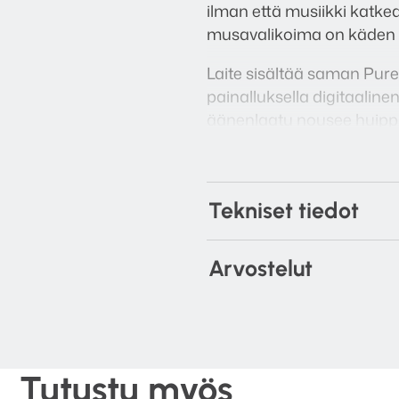
ilman että musiikki katkeaa
musavalikoima on käden ul
Laite sisältää saman Pure
painalluksella digitaaline
äänenlaatu nousee huippu
WAV- ja FLAC-tiedostoihi
musiikkikirjastoon.
Tekniset tiedot
Arvostelut
Tutustu myös