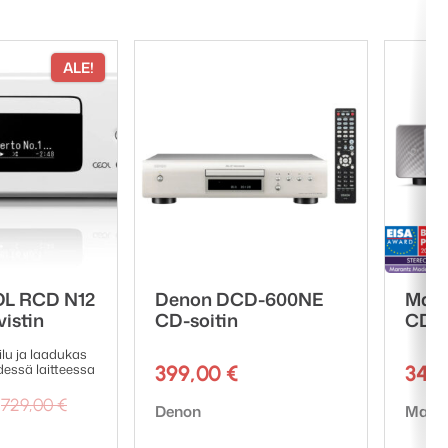
ALE!
L RCD N12
Denon DCD-600NE
Mara
istin
CD-soitin
CD-s
lu ja laadukas
essä laitteessa
399,00
€
349
Alkuperäinen
Nykyinen
729,00
€
Tuotemerkki:
Tuote
Denon
Mara
hinta
hinta
oli:
on: