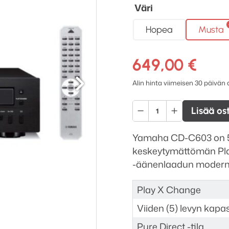
Väri
Hopea
Musta
649,00
€
Seuraava
Alin hinta viimeisen 30 päivän
Yamaha
Lisää os
CD-
C603
Yamaha CD-C603 on 5-
5-
keskeytymättömän Pla
levyinen
-äänenlaadun modernil
CD-
soitin
Play X Change
määrä
Viiden (5) levyn kapas
Pure Direct -tila