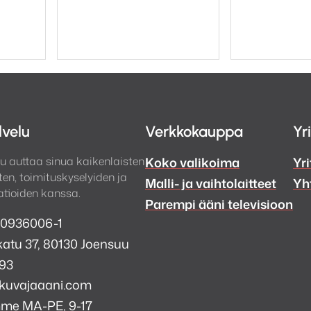
lvelu
Verkkokauppa
Yr
u auttaa sinua kaikenlaisten
Koko valikoima
Yri
en, toimituskyselyiden ja
Malli- ja vaihtolaitteet
Yh
tioiden kanssa.
Parempi ääni televisioon
 0936006-1
atu 37, 80130 Joensuu
993
kuvajaaani.com
mme MA-PE, 9-17