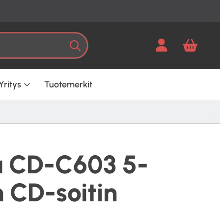
Kun tuloksia tulee, voit selata ni
Haku
Yritys
Tuotemerkit
 CD-C603 5-
n CD-soitin