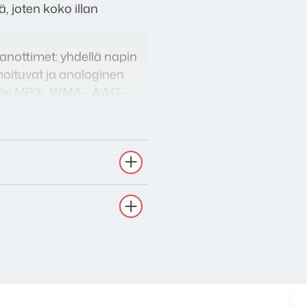
, joten koko illan
anottimet: yhdellä napin
imoituvat ja analoginen
yös MP3-, WMA-, AAC-,
maan että digitaaliseen