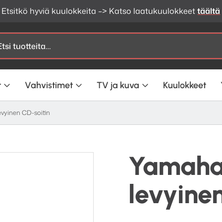
Etsitkö hyviä kuulokkeita –> Katso laatukuulokkeet
täältä
t
Vahvistimet
TV ja kuva
Kuulokkeet
yinen CD-soitin
Yamaha
levyine