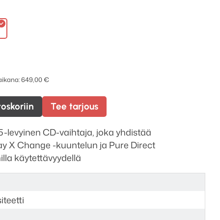
 aikana:
649,00
€
toskoriin
Tee tarjous
levyinen CD-vaihtaja, joka yhdistää
y X Change -kuuntelun ja Pure Direct
la käytettävyydellä
iteetti