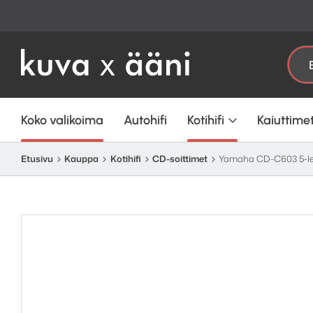
Etsi:
Koko valikoima
Autohifi
Kotihifi
Kaiuttime
Etusivu
Kauppa
Kotihifi
CD-soittimet
Yamaha CD-C603 5-lev