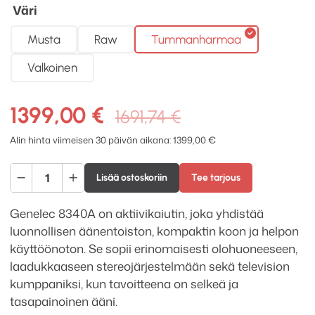
Väri
Musta
Raw
Tummanharmaa
Valkoinen
Alkuperäine
Nykyinen
1399,00
€
1691,74
€
hinta
hinta
Alin hinta viimeisen 30 päivän aikana:
1399,00
€
oli:
on:
Genelec
1691,74 €.
1399,00 €.
Lisää ostoskoriin
Tee tarjous
8340A
SAM
Genelec 8340A on aktiivikaiutin, joka yhdistää
aktiivikaiutin
luonnollisen äänentoiston, kompaktin koon ja helpon
määrä
käyttöönoton. Se sopii erinomaisesti olohuoneeseen,
laadukkaaseen stereojärjestelmään sekä television
kumppaniksi, kun tavoitteena on selkeä ja
tasapainoinen ääni.