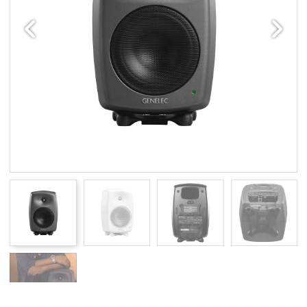
Edellinen
Seuraav