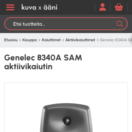
Etsi:
K
H
Etusivu
Kauppa
Kaiuttimet
Aktiivi­kaiuttimet
Genelec 8340A SAM
Genelec 8340A SAM
aktiivikaiutin