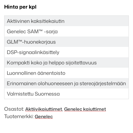
Hinta per kpl
Aktiivinen kaksitiekaiutin
Genelec SAM™ -sarja
GLM™-huonekorjaus
DSP-signaalinkäsittely
Kompakti koko ja helppo sijoitettavuus
Luonnollinen äänentoisto
Erinomainen olohuoneeseen ja stereojärjestelmään
Valmistettu Suomessa
Osastot:
,
Aktiivi­kaiuttimet
Genelec kaiuttimet
Tuotemerkki:
Genelec