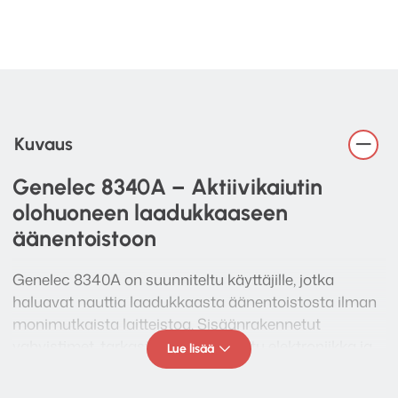
Kuvaus
Genelec 8340A – Aktiivikaiutin
olohuoneen laadukkaaseen
äänentoistoon
Genelec 8340A on suunniteltu käyttäjille, jotka
haluavat nauttia laadukkaasta äänentoistosta ilman
monimutkaista laitteistoa. Sisäänrakennetut
vahvistimet, tarkasti yhteensovitettu elektroniikka ja
Lue lisää
Genelecin pitkä kokemus aktiivikaiuttimista tekevät
siitä vaivattoman ratkaisun musiikin, elokuvien ja