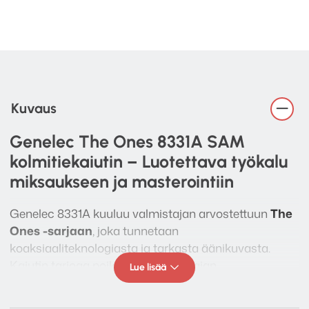
Kuvaus
Genelec The Ones 8331A SAM
kolmitiekaiutin – Luotettava työkalu
miksaukseen ja masterointiin
Genelec 8331A kuuluu valmistajan arvostettuun
The
Ones -sarjaan
, joka tunnetaan
koaksiaaliteknologiasta ja tarkasta äänikuvasta.
Kaiutin tarjoaa poikkeuksellisen laajan
Lue lisää
kuuntelualueen ja erinomaisen stereokuvan
riippumatta sijoituspaikasta, mikä tekee siitä