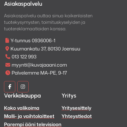
Asiakaspalvelu
Asiakaspalvelu auttaa sinua kaikenlaisten
tuotekysymysten, toimituskyselyiden ja
tuotereklamaatioiden kanssa.
Y-tunnus 0936006-1
Kuurnankatu 37, 80130 Joensuu
013 122 993
myynti@kuvajaaani.com
Palvelemme MA-PE, 9-17
Kuva
Kuva
Verkkokauppa
Yritys
ja
ja
Koko valikoima
Yritysesittely
Ääni
Ääni
Malli- ja vaihtolaitteet
Yhteystiedot
Facebook
Instagram
Parempi ääni televisioon