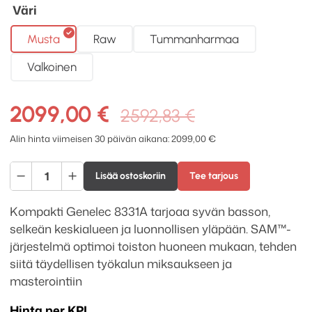
Väri
Musta
Raw
Tummanharmaa
Valkoinen
Alkuperäin
Nykyinen
2099,00
€
2592,83
€
hinta
hinta
Alin hinta viimeisen 30 päivän aikana:
2099,00
€
oli:
on:
Genelec
2592,83 €.
2099,00 €.
Lisää ostoskoriin
Tee tarjous
8331A
SAM
Kompakti Genelec 8331A tarjoaa syvän basson,
kolmitiekaiutin
selkeän keskialueen ja luonnollisen yläpään. SAM™-
määrä
järjestelmä optimoi toiston huoneen mukaan, tehden
siitä täydellisen työkalun miksaukseen ja
masterointiin
Hinta per KPL