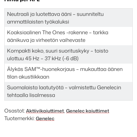
Neutraali ja luotettava ääni – suunniteltu
ammattilaisten työkaluksi
Koaksiaalinen The Ones -rakenne – tarkka
äänikuva ja virheetön vaihevaste
Kompakti koko, suuri suorituskyky – toisto
ulottuu 45 Hz – 37 kHz (-6 dB)
Älykäs SAM™-huonekorjaus – mukauttaa äänen
tilan akustiikkaan
Suomalaista laatutyötä – valmistettu Genelecin
tehtaalla Iisalmessa
Osastot:
,
Aktiivi­kaiuttimet
Genelec kaiuttimet
Tuotemerkki:
Genelec