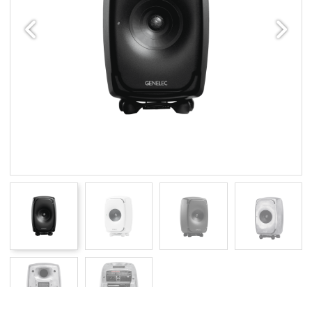
Edellinen
Seuraav