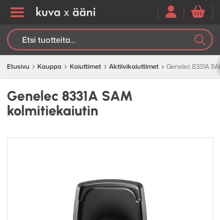
Etsi:
K
H
Etusivu
Kauppa
Kaiuttimet
Aktiivi­kaiuttimet
Genelec 8331A SAM
Genelec 8331A SAM
kolmitiekaiutin