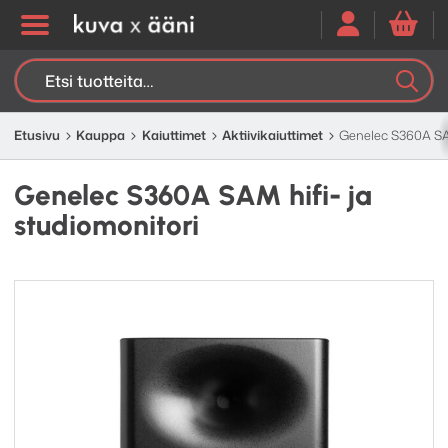
Etsi:
K
H
Etusivu
Kauppa
Kaiuttimet
Aktiivi­kaiuttimet
Genelec S360A SAM
Genelec S360A SAM hifi- ja
studiomonitori