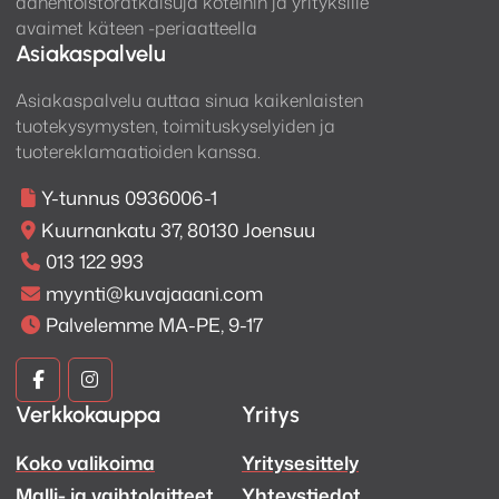
äänentoistoratkaisuja koteihin ja yrityksille
avaimet käteen -periaatteella
Asiakaspalvelu
Asiakaspalvelu auttaa sinua kaikenlaisten
tuotekysymysten, toimituskyselyiden ja
tuotereklamaatioiden kanssa.
Y-tunnus 0936006-1
Kuurnankatu 37, 80130 Joensuu
013 122 993
myynti@kuvajaaani.com
Palvelemme MA-PE, 9-17
Kuva
Kuva
Verkkokauppa
Yritys
ja
ja
Koko valikoima
Yritysesittely
Ääni
Ääni
Malli- ja vaihtolaitteet
Yhteystiedot