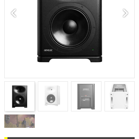
Edellinen
Seuraav