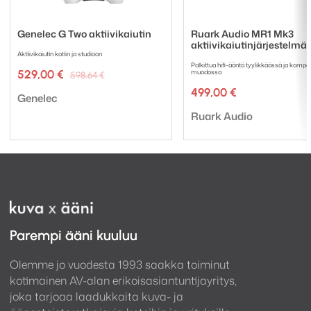
Genelec G Two aktiivikaiutin
Ruark Audio MR1 Mk3
aktiivikaiutinjärjestelmä
Aktiivikaiutin kotiin ja studioon
Palkittua hifi-ääntä tyylikkäässä ja kompa
Alkuperäinen
Nykyinen
529,00
€
muodossa
598,64
€
hinta
hinta
499,00
€
Tuotemerkki:
oli:
on:
Genelec
598,64 €.
529,00 €.
Tuotemerkki:
Ruark Audio
Parempi ääni kuuluu
Olemme jo vuodesta 1993 saakka toiminut
kotimainen AV-alan erikoisasiantuntijayritys,
joka tarjoaa laadukkaita kuva- ja