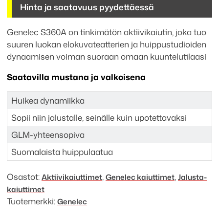
Hinta ja saatavuus pyydettäessä
Genelec S360A on tinkimätön aktiivikaiutin, joka tuo
suuren luokan elokuvateatterien ja huippustudioiden
dynaamisen voiman suoraan omaan kuuntelutilaasi
Saatavilla mustana ja valkoisena
Huikea dynamiikka
Sopii niin jalustalle, seinälle kuin upotettavaksi
GLM-yhteensopiva
Suomalaista huippulaatua
Osastot:
,
,
Aktiivi­kaiuttimet
Genelec kaiuttimet
Jalusta­
kaiuttimet
Tuotemerkki:
Genelec