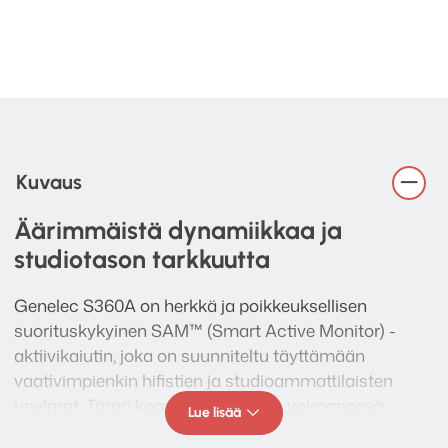
Kuvaus
Äärimmäistä dynamiikkaa ja
studiotason tarkkuutta
Genelec S360A on herkkä ja poikkeuksellisen
suorituskykyinen SAM™ (Smart Active Monitor) -
aktiivikaiutin, joka on suunniteltu täyttämään
vaativimpienkin hifistien ja studioammattilaisten
unelmat. Tämä kompaktin tyylikäs voimanpesä
Lue lisää
yhdistää suuren luokan päämonitorien dynamiikan ja