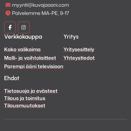
myynti@kuvajaaani.com
Palvelemme MA-PE, 9-17
Kuva
Kuva
Verkkokauppa
Yritys
ja
ja
Koko valikoima
Yritysesittely
Ääni
Ääni
Malli- ja vaihtolaitteet
Yhteystiedot
Facebook
Instagram
Parempi ääni televisioon
Ehdot
Tietosuoja ja evästeet
Tilaus ja toimitus
Tilausmuutokset