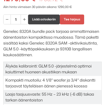
hinta
hinta
Alin hinta viimeisen 30 päivän aikana:
1290,00
€
oli:
on:
Genelec
1736,92 €.
1290,00 €.
Lisää ostoskoriin
Tee tarjous
8320A
SAM
Genelec 8320A bundle pack tarjoaa ammattimaisen
bundle
äänentoiston kompaktissa muodossa. Tämä paketti
pack
sisältää kaksi Genelec 8320A SAM -aktiivikaiutinta,
määrä
GLM 5.0 -käyttöpakkauksen ja 9310B langallisen
kaukosäätimen.
Älykäs kalibrointi: GLM 5.0 -järjestelmä optimoi
kaiuttimet huoneen akustiikan mukaan
Kompakti muotoilu: 4 1/8″ woofer ja 3/4″ diskantti
tarjoavat täyteläisen äänen pienessä koossa
Laaja taajuusvaste: 55 Hz – 23 kHz (-6 dB) takaa
tarkan äänentoiston