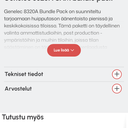
Genelec 8320A Bundle Pack on suunniteltu
tarjoamaan huipputason äänentoisto pienissä ja
keskikokoisissa tiloissa. Tämä paketti on täydellinen
valinta ammattistudioihin, post production -
ympäristöihin ja muihin tiloihin, joissa tilan
säästäminen on tärkeää ilman äänenlaadusta
Lue lisää
tinkimistä.
Tekniset tiedot
Arvostelut
Tutustu myös