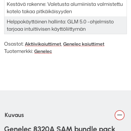
Kestävä rakenne: Valetusta alumiinista valmistettu
kotelo takaa pitkäikäisyyden
Helppokäyttöinen hallinta: GLM 5.0 -ohjelmisto
tarjoaa intuitiivisen käyttöliittymän
Osastot:
,
Aktiivi­kaiuttimet
Genelec kaiuttimet
Tuotemerkki:
Genelec
Kuvaus
Genelec 8320A SAM bundle pack