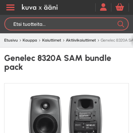
Etsi:
K
H
Etusivu
Kauppa
Kaiuttimet
Aktiivi­kaiuttimet
Genelec 8320A S
Genelec 8320A SAM bundle
pack