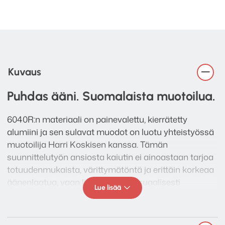
Kuvaus
Puhdas ääni. Suomalaista muotoilua.
6040R:n materiaali on painevalettu, kierrätetty
alumiini ja sen sulavat muodot on luotu yhteistyössä
muotoilija Harri Koskisen kanssa. Tämän
suunnittelutyön ansiosta kaiutin ei ainoastaan tarjoa
totuudenmukaista, värittymätöntä ja erittäin korkeaa
äänenlaatua, vaan lisäksi se on visuaalisesti
Lue lisää
ainutlaatuinen katseenvangitsija. Korkeimpia
ympäristöstandardeja noudattava 6040R tarjoaa
luotettavan suorituskyvyn vuosikymmenten ajaksi.