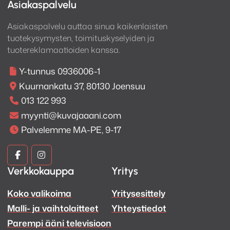
Asiakaspalvelu
Asiakaspalvelu auttaa sinua kaikenlaisten
tuotekysymysten, toimituskyselyiden ja
tuotereklamaatioiden kanssa.
Y-tunnus 0936006-1
Kuurnankatu 37, 80130 Joensuu
013 122 993
myynti@kuvajaaani.com
Palvelemme MA-PE, 9-17
Kuva
Kuva
Verkkokauppa
Yritys
ja
ja
Koko valikoima
Yritysesittely
Ääni
Ääni
Malli- ja vaihtolaitteet
Yhteystiedot
Facebook
Instagram
Parempi ääni televisioon