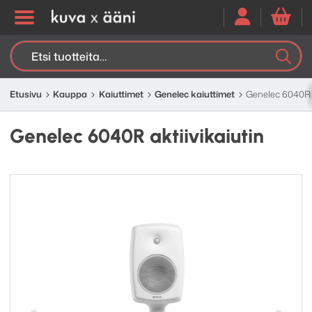
Etsi:
K
H
Etusivu
Kauppa
Kaiuttimet
Genelec kaiuttimet
Genelec 6040R a
Genelec 6040R aktiivikaiutin
Edellinen
Seuraav