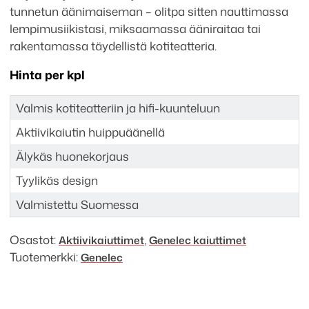
tunnetun äänimaiseman – olitpa sitten nauttimassa
lempimusiikistasi, miksaamassa ääniraitaa tai
rakentamassa täydellistä kotiteatteria.
Hinta per kpl
Valmis kotiteatteriin ja hifi-kuunteluun
Aktiivikaiutin huippuäänellä
Älykäs huonekorjaus
Tyylikäs design
Valmistettu Suomessa
Osastot:
,
Aktiivi­kaiuttimet
Genelec kaiuttimet
Tuotemerkki:
Genelec