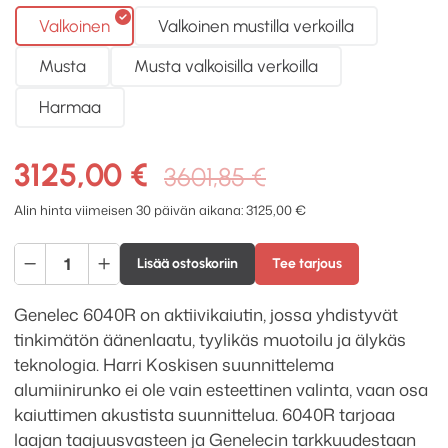
Valkoinen
Valkoinen mustilla verkoilla
Musta
Musta valkoisilla verkoilla
Harmaa
Alkuperäine
Nykyinen
3125,00
€
3601,85
€
hinta
hinta
Alin hinta viimeisen 30 päivän aikana:
3125,00
€
oli:
on:
Genelec
3601,85 €.
3125,00 €.
Lisää ostoskoriin
Tee tarjous
6040R
aktiivikaiutin
Genelec 6040R on aktiivikaiutin, jossa yhdistyvät
määrä
tinkimätön äänenlaatu, tyylikäs muotoilu ja älykäs
teknologia. Harri Koskisen suunnittelema
alumiinirunko ei ole vain esteettinen valinta, vaan osa
kaiuttimen akustista suunnittelua. 6040R tarjoaa
laajan taajuusvasteen ja Genelecin tarkkuudestaan