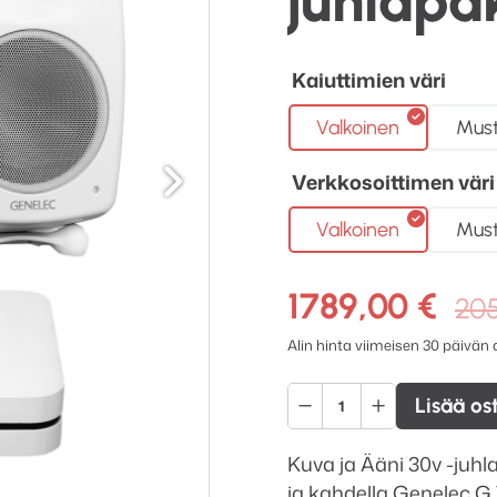
juhlapak
Kaiuttimien väri
Valkoinen
Mus
Seuraava
Verkkosoittimen väri
Valkoinen
Mus
1789,00
€
20
Alin hinta viimeisen 30 päivän
Bluesound
Lisää os
NODE
(N132)
Kuva ja Ääni 30v -juh
+
ja kahdella Genelec G