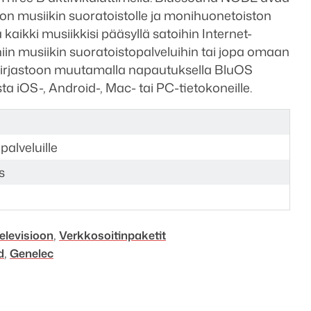
on musiikin suoratoistolle ja monihuonetoiston
aikki musiikkisi pääsyllä satoihin Internet-
in musiikin suoratoistopalveluihin tai jopa omaan
ikirjastoon muutamalla napautuksella BluOS
ta iOS-, Android-, Mac- tai PC-tietokoneille.
palveluille
s
,
elevisioon
Verkko­soitin­­paketit
,
d
Genelec