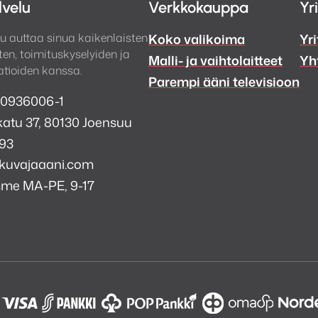
lvelu
Verkkokauppa
Yr
ahvistimeen, tietokoneeseen tai verkkomediasoittimeen 
döillä voit hienosäätää taajuusvasteen juuri oman hu
u auttaa sinua kaikenlaisten
Koko valikoima
Yri
en, toimituskyselyiden ja
Malli- ja vaihtolaitteet
Yh
tioiden kanssa.
Parempi ääni televisioon
 0936006-1
atu 37, 80130 Joensuu
993
kuvajaaani.com
mme MA-PE, 9-17
a
i
k
tagram