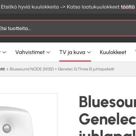
Etsitkö hyviä kuulokkeita –> Katso laatukuulokkeet
täältä
t
Vahvistimet
TV ja kuva
Kuulokkeet
tit
Bluesound NODE (N132) + Genelec G Three B juhlapaketti
Bluesou
Genelec