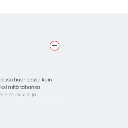
yhdessä huoneessa kuin
saksi mitä tahansa
le musiikille ja
as neliytiminen ARM®
suorituskyvyn. NODE