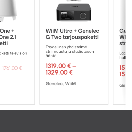
 One +
WiiM Ultra + Genelec
Gene
One 2.1
G Two tarjouspaketti
WiiM
etti
strii
Täydellinen yhdistelmä
striimausta ja studiotason
ketti television
Laaduk
ääntä
hallint
1319,00
€
–
Alkuperäinen
Nykyinen
1519
1761,00
€
Hintaluokka:
1329,00
€
hinta
hinta
154
1319,00 €
oli:
on:
Tuotemerkki:
Genelec
WiiM
-
Tuote
Genel
1761,00 €.
1499,00 €.
1329,00 €
enne), mikä takaa
tketään suoraan