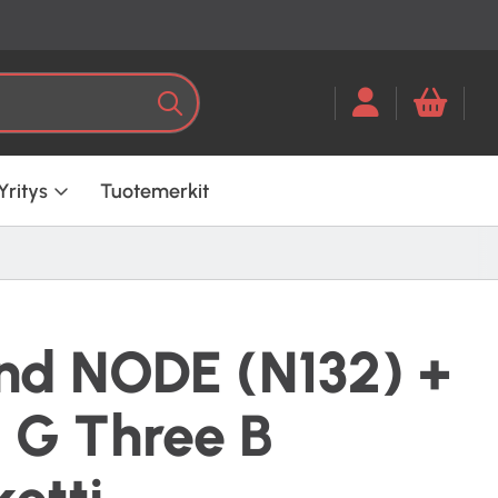
Kun tuloksia tulee, voit selata ni
Haku
Yritys
Tuotemerkit
nd NODE (N132) +
 G Three B