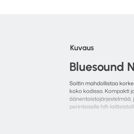
Kuvaus
Bluesound 
Soitin mahdollistaa korke
koko kodissa. Kompakti ja 
äänentoistojärjestelmää, ja
perinteiselle hifi-laitteistoll
Laitteen sisuksista löy
Cortex™ A53 -prosessori,