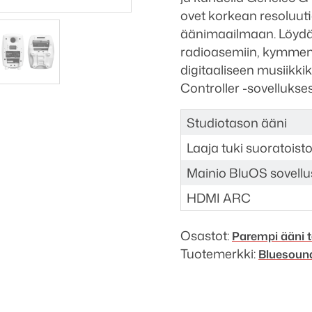
Genelec
ovet korkean resoluuti
G
äänimaailmaan. Löydä k
Three
radioasemiin, kymmeni
B
digitaaliseen musiikk
juhlapaketti
Controller -sovellukses
määrä
Studiotason ääni
Laaja tuki suoratoisto
Mainio BluOS sovellu
HDMI ARC
Osastot:
Parempi ääni t
Tuotemerkki:
Bluesoun