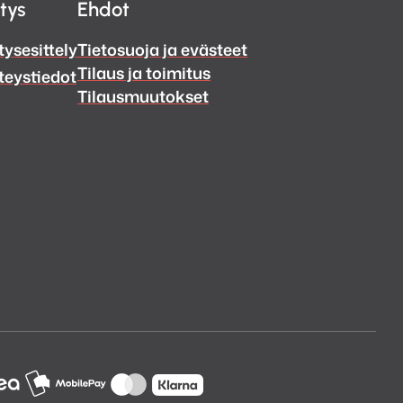
itys
Ehdot
– erillistä vahvistinta ei
oneesi akustiikkaan
tysesittely
Tietosuoja ja evästeet
Tilaus ja toimitus
teystiedot
Tilausmuutokset