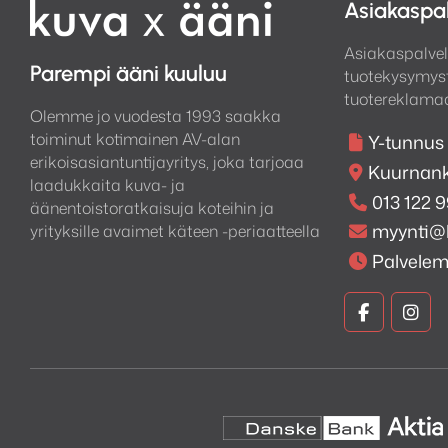
Asiakaspa
äänilähteeseen, kuten esiv
tarvita. Taustapuolen sää
Asiakaspalvel
Parempi ääni kuuluu
sopivaksi.
tuotekysymyst
tuotereklamaa
Olemme jo vuodesta 1993 saakka
toiminut kotimainen AV-alan
Y-tunnus
erikoisasiantuntijayritys, joka tarjoaa
Kuurnank
laadukkaita kuva- ja
013 122 
äänentoistoratkaisuja koteihin ja
myynti@
yrityksille avaimet käteen -periaatteella
Palvele
Kuva
Kuv
ja
ja
Ääni
Ään
Faceboo
Ins