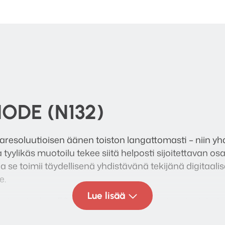
NODE (N132)
aresoluutioisen äänen toiston langattomasti – niin 
tyylikäs muotoilu tekee siitä helposti sijoitettavan o
 se toimii täydellisenä yhdistävänä tekijänä digitaalisel
e.
Lue lisää
tyy huippuluokan ESS SABRE® -DA-muunnin sekä tehok
 jotka takaavat erinomaisen äänenlaadun ja nopean 