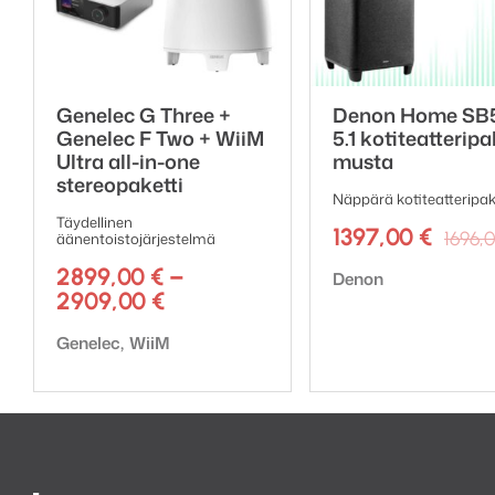
Genelec G Three +
Denon Home SB
Genelec F Two + WiiM
5.1 kotiteatteripa
Ultra all-in-one
musta
stereopaketti
Näppärä kotiteatteripak
Täydellinen
1397,00
€
1696,
äänentoistojärjestelmä
2899,00
€
–
Tuotemerkki:
Denon
Hintaluokka:
2909,00
€
2899,00 €
Tuotemerkki:
Genelec
WiiM
-
2909,00 €
G Threessä on erilliset v
dynaamisen ja kontrolloid