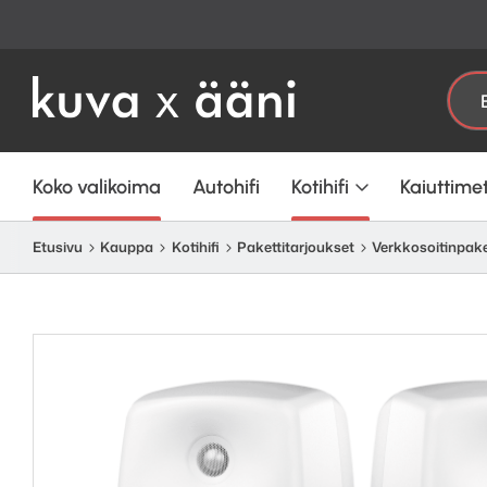
Etsi:
Koko valikoima
Autohifi
Kotihifi
Kaiuttime
Etusivu
Kauppa
Kotihifi
Paketti­­­tarjoukset
Verkko­soitin­­pake