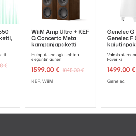
550
WiiM Amp Ultra + KEF
Genelec G
ketti,
Q Concerto Meta
Genelec F 
kampanjapaketti
kaiutinpak
etti
Huipputeknologia kohtaa
Valmis stereopa
elegantin äänen
kaveriksi
Alkuperäinen
Nykyinen
00
€
Alkuperäinen
Nykyinen
1599,00
€
1499,00
€
1848,00
€
hinta
hinta
hinta
hinta
oli:
on:
Tuotemerkki:
Tuotemerkki:
KEF
WiiM
Genelec
oli:
on:
1696,00 €.
1397,00 €.
1848,00 €.
1599,00 €.
ahvistimet diskantti- ja bassoelementeille (bi-amp-rak
un toiston kaikilla äänenvoimakkuuksilla. Kaiutin ky