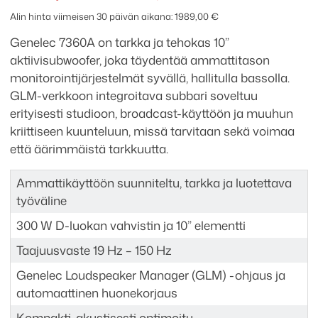
hinta
hinta
määrä
Alin hinta viimeisen 30 päivän aikana:
1989,00
€
oli:
on:
Genelec 7360A on tarkka ja tehokas 10”
2508,75 €.
1989,00 €.
aktiivisubwoofer, joka täydentää ammattitason
monitorointijärjestelmät syvällä, hallitulla bassolla.
GLM-verkkoon integroitava subbari soveltuu
erityisesti studioon, broadcast-käyttöön ja muuhun
kriittiseen kuunteluun, missä tarvitaan sekä voimaa
että äärimmäistä tarkkuutta.
Ammattikäyttöön suunniteltu, tarkka ja luotettava
työväline
300 W D-luokan vahvistin ja 10” elementti
Taajuusvaste 19 Hz – 150 Hz
Genelec Loudspeaker Manager (GLM) -ohjaus ja
automaattinen huonekorjaus
Kompakti, akustisesti optimoitu