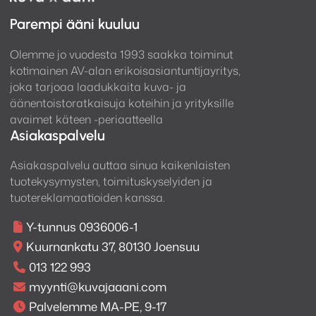
Parempi ääni kuuluu
Olemme jo vuodesta 1993 saakka toiminut
kotimainen AV-alan erikoisasiantuntijayritys,
joka tarjoaa laadukkaita kuva- ja
äänentoistoratkaisuja koteihin ja yrityksille
avaimet käteen -periaatteella
Asiakaspalvelu
Asiakaspalvelu auttaa sinua kaikenlaisten
tuotekysymysten, toimituskyselyiden ja
tuotereklamaatioiden kanssa.
Y-tunnus 0936006-1
Kuurnankatu 37, 80130 Joensuu
013 122 993
myynti@kuvajaaani.com
Palvelemme MA-PE, 9-17