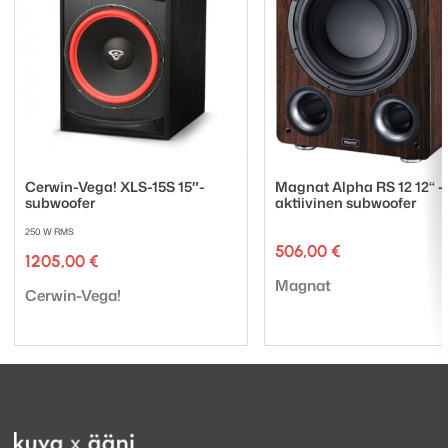
bassotoiston täytyy olla sekä voimaa välittävä että
analyyttisen tarkka.
Cerwin-Vega! XLS-15S 15″-
Magnat Alpha RS 12 12“ –
subwoofer
aktiivinen subwoofer
250 W RMS
506,00
€
1205,00
€
Tuotemerkki:
Magnat
Tuotemerkki:
Cerwin-Vega!