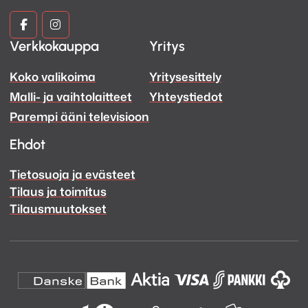
Kuva
Kuva
Verkkokauppa
Yritys
ja
ja
Koko valikoima
Yritysesittely
Ääni
Ääni
Malli- ja vaihtolaitteet
Yhteystiedot
Facebook
Instagram
Parempi ääni televisioon
Ehdot
Tietosuoja ja evästeet
Tilaus ja toimitus
Tilausmuutokset