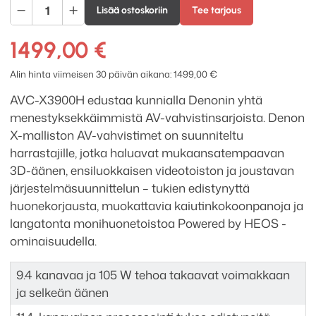
Denon
Lisää ostoskoriin
Tee tarjous
AVC-
X3900H
1499,00
€
9.4
AV-
Alin hinta viimeisen 30 päivän aikana:
1499,00
€
vahvistin
AVC-X3900H edustaa kunnialla Denonin yhtä
/
menestyksekkäimmistä AV-vahvistinsarjoista. Denon
11.4
X-malliston AV-vahvistimet on suunniteltu
AV-
harrastajille, jotka haluavat mukaansatempaavan
esivahvistin
3D-äänen, ensiluokkaisen videotoiston ja joustavan
määrä
järjestelmäsuunnittelun – tukien edistynyttä
huonekorjausta, muokattavia kaiutinkokoonpanoja ja
langatonta monihuonetoistoa Powered by HEOS -
ominaisuudella.
9.4 kanavaa ja 105 W tehoa takaavat voimakkaan
ja selkeän äänen