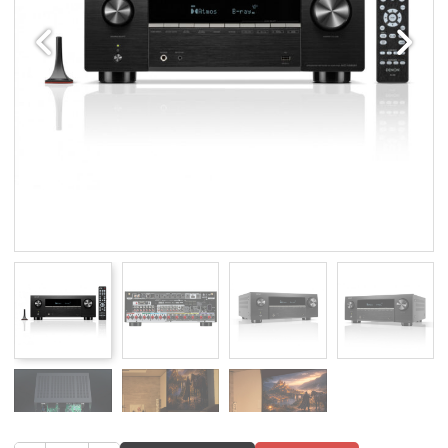
Edellinen
Seuraav