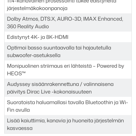
11.4-kanavainen prosessointi tukee edistyneitä
järjestelmäkokoonpanoja
Dolby Atmos, DTS:X, AURO-3D, IMAX Enhanced,
360 Reality Audio
Edistynyt 4K- ja 8K-HDMI
Optimoi basso suuntaavalla tai hajautetulla
subwoofer-asetuksella
Monipuolinen striimaus eri lähteistä – Powered by
HEOS™
Audyssey sisäänrakennettuna / valinnaisena
päivitys Dirac Live -kokonaisuuteen
Suoratoista haluamallasi tavalla Bluetoothin ja Wi-
Fin avulla
Lisää kaiuttimia, kanavia ja huoneita järjestelmän
kasvaessa