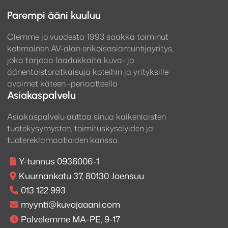
mukaansatempaavina kaikilla äänenvoimakkuuksilla.
Parempi ääni kuuluu
Olemme jo vuodesta 1993 saakka toiminut
kotimainen AV-alan erikoisasiantuntijayritys,
joka tarjoaa laadukkaita kuva- ja
äänentoistoratkaisuja koteihin ja yrityksille
avaimet käteen -periaatteella
Asiakaspalvelu
Asiakaspalvelu auttaa sinua kaikenlaisten
tuotekysymysten, toimituskyselyiden ja
tuotereklamaatioiden kanssa.
Y-tunnus 0936006-1
Kuurnankatu 37, 80130 Joensuu
Puhdas esivahvistintila käytettävissä
013 122 993
Esivahvistintilan ansiosta Denon AV-vahvistimesi
myynti@kuvajaaani.com
toimii täydellisenä AV-esivahvistimena.
Palvelemme MA-PE, 9-17
Esivahvistintila tarjoaa puhtaamman signaalitien ja