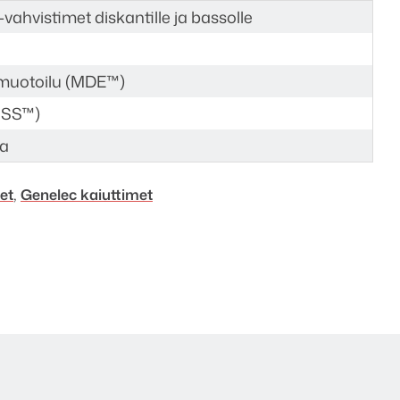
 -vahvistimet diskantille ja bassolle
omuotoilu (MDE™)
(ISS™)
sa
,
met
Genelec kaiuttimet