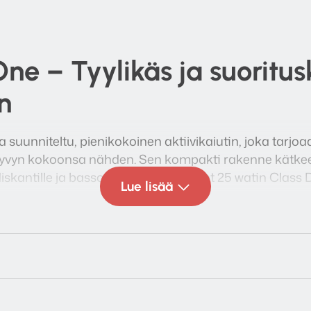
ne – Tyylikäs ja suoritu
in
suunniteltu, pienikokoinen aktiivikaiutin, joka tarjoa
kyvyn kokoonsa nähden. Sen kompakti rakenne kätkee
iskantille ja bassolle on omat, erilliset 25 watin Class
Lue lisää
kan ja dynaamisen äänentoiston, joka toimii erinomai
selussa tai pelaamisessa. Kaiutin toistaa ääntä laajal
 jopa 96 dB:n äänenpaineeseen, mikä tekee siitä hämm