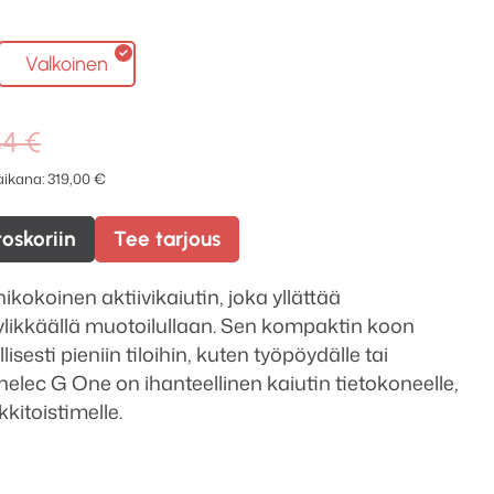
Valkoinen
Alkuperäinen
Nykyinen
54
€
hinta
hinta
 aikana:
319,00
€
oli:
on:
386,54 €.
319,00 €.
toskoriin
Tee tarjous
kokoinen aktiivikaiutin, joka yllättää
yylikkäällä muotoilullaan. Sen kompaktin koon
lisesti pieniin tiloihin, kuten työpöydälle tai
lec G One on ihanteellinen kaiutin tietokoneelle,
kkitoistimelle.