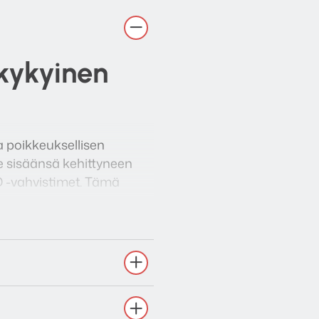
skykyinen
a poikkeuksellisen
 sisäänsä kehittyneen
 D -vahvistimet. Tämä
sesti musiikin
la 67 Hz – 25 kHz
ästyttävän tehokkaan