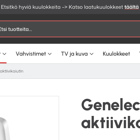
Etsitkö hyviä kuulokkeita –> Katso laatukuulokkeet
täältä
t
Vahvistimet
TV ja kuva
Kuulokkeet
ktiivikaiutin
Genele
aktiivik