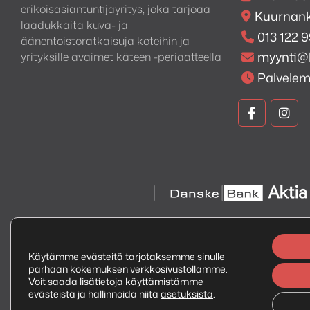
erikoisasiantuntijayritys, joka tarjoaa
Kuurnank
Kaiuttimessa on RCA-analog
laadukkaita kuva- ja
013 122 
kuten tietokoneisiin, tele
äänentoistoratkaisuja koteihin ja
myynti@
– musta, valkoinen ja RAW–
yrityksille avaimet käteen -periaatteella
Palvele
Kuva
Kuv
ja
ja
Ääni
Ään
Faceboo
Ins
Käytämme evästeitä tarjotaksemme sinulle
parhaan kokemuksen verkkosivustollamme.
Copyright © 2026 Kuva ja Ääni Oy
Tietosuojaseloste
Voit saada lisätietoja käyttämistämme
evästeistä ja hallinnoida niitä
asetuksista
.