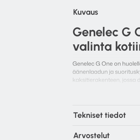
Kuvaus
Genelec
G O
valinta koti
Genelec G One on huolella 
äänenlaadun ja suoritus
kaksitierakenteen, jossa d
mahdollistaa puhtaan, tar
kuuntelussa, elokuvien kat
taajuusalueella ja yltää
kokoisekseen.
Tekniset tiedot
Arvostelut