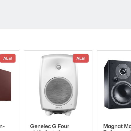
ALE!
ALE!
n-
Genelec G Four
Magnat Mo