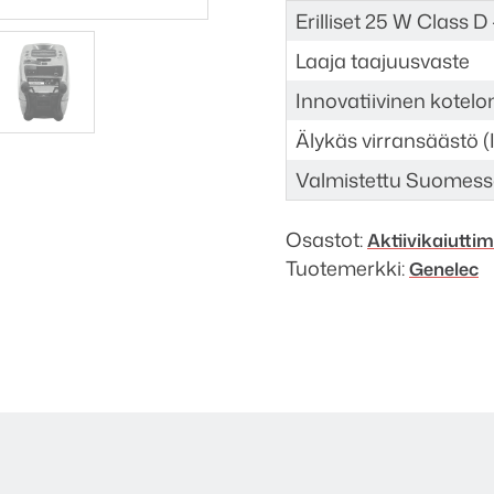
Erilliset 25 W Class D
Laaja taajuusvaste
Innovatiivinen kotel
Älykäs virransäästö 
Valmistettu Suomes
Osastot:
Aktiivi­kaiutti
Tuotemerkki:
Genelec