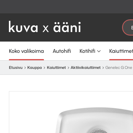
Etsi:
Koko valikoima
Autohifi
Kotihifi
Kaiuttime
Etusivu
Kauppa
Kaiuttimet
Aktiivi­kaiuttimet
Genelec G One a