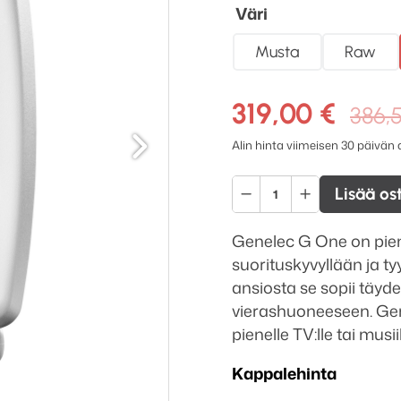
Väri
Musta
Raw
319,00
€
386,
Seuraava
Alin hinta viimeisen 30 päivän
Genelec
Lisää os
G
One
Genelec G One on pieni
aktiivikaiutin
suorituskyvyllään ja t
määrä
ansiosta se sopii täydel
vierashuoneeseen. Gene
pienelle TV:lle tai musii
Kappalehinta