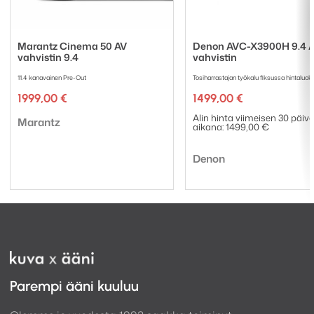
käyttää perinteisenä 7.2-kanavaisena AV-
vahvistimena.
Marantz Cinema 50 AV
Denon AVC-X3900H 9.4 A
Tämä tekee AVR-X2900H:sta joustavan vaihtoehdon
vahvistin 9.4
vahvistin
sekä nykyiseen että myöhemmin laajennettavaan
11.4 kanavainen Pre-Out
Tosiharrastajan työkalu fiksussa hintaluo
kotiteatteriin.
1999,00
€
1499,00
€
Alin hinta viimeisen 30 päiv
Tuotemerkki:
Marantz
aikana:
1499,00
€
Tuotemerkki:
Denon
Parempi ääni kuuluu