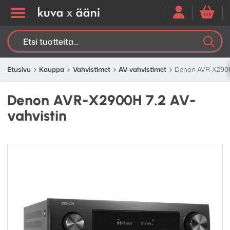
Etsi:
K
H
Etusivu
Kauppa
Vahvistimet
AV-vahvistimet
Denon AVR-X2900H
Denon AVR-X2900H 7.2 AV-
vahvistin