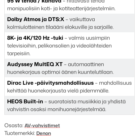
95 W tehoa / kanava
– riittävästi tehoa
monipuolisiin koti- ja kotiteatterijärjestelmiin.
Dolby Atmos ja DTS:X
– vaikuttava
kolmiulotteinen tilaääni elokuville ja sarjoille.
8K- ja 4K/120 Hz -tuki
– valmis uusimpiin
televisioihin, pelikonsolien ja videolähteiden
tarpeisiin.
Audyssey MultEQ XT
– automaattinen
huonekorjaus optimoi äänen kuuntelutilaan.
Dirac Live -päivitysmahdollisuus
– mahdollisuus
kehittää huonekorjausta vielä pidemmälle.
HEOS Built-in
– suoratoista musiikkia ja yhdistä
vahvistin osaksi monihuonejärjestelmää.
Osasto:
AV-vahvistimet
Tuotemerkki:
Denon