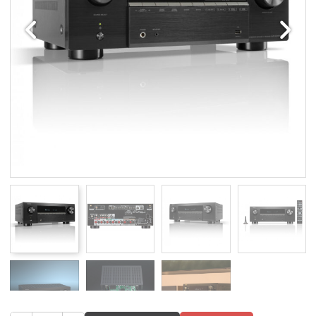
Edellinen
Seuraav