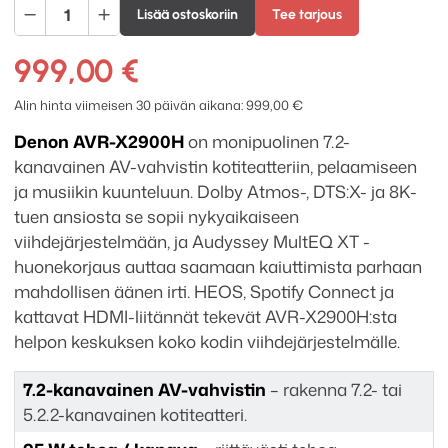
Denon
Lisää ostoskoriin
Tee tarjous
AVR-
X2900H
999,00
€
7.2
AV-
Alin hinta viimeisen 30 päivän aikana:
999,00
€
vahvistin
Denon AVR-X2900H
on monipuolinen 7.2-
määrä
kanavainen AV-vahvistin kotiteatteriin, pelaamiseen
ja musiikin kuunteluun. Dolby Atmos-, DTS:X- ja 8K-
tuen ansiosta se sopii nykyaikaiseen
viihdejärjestelmään, ja Audyssey MultEQ XT -
huonekorjaus auttaa saamaan kaiuttimista parhaan
mahdollisen äänen irti. HEOS, Spotify Connect ja
kattavat HDMI-liitännät tekevät AVR-X2900H:sta
helpon keskuksen koko kodin viihdejärjestelmälle.
7.2-kanavainen AV-vahvistin
– rakenna 7.2- tai
5.2.2-kanavainen kotiteatteri.