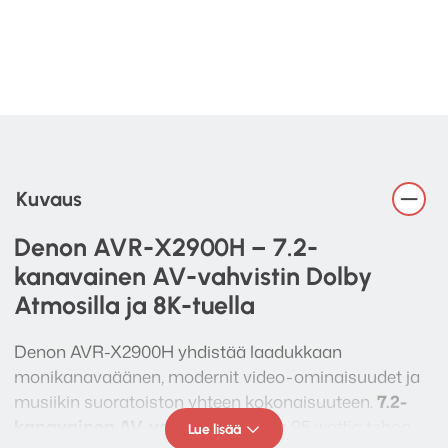
Kuvaus
Denon AVR-X2900H – 7.2-
kanavainen AV-vahvistin Dolby
Atmosilla ja 8K-tuella
Denon AVR-X2900H yhdistää laadukkaan
monikanavaäänen, modernit video-ominaisuudet ja
musiikin suoratoiston yhteen kokonaisuuteen.
7.2-
kanavainen AV-vahvistin
tarjoaa 95 wattia tehoa
Lue lisää