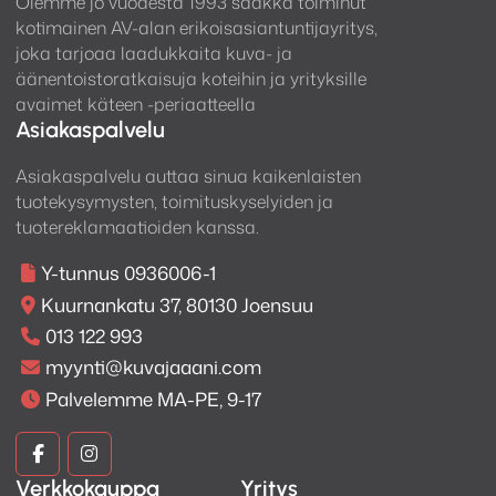
Olemme jo vuodesta 1993 saakka toiminut
kotimainen AV-alan erikoisasiantuntijayritys,
joka tarjoaa laadukkaita kuva- ja
95 wattia tehoa kanavaa kohden
äänentoistoratkaisuja koteihin ja yrityksille
avaimet käteen -periaatteella
AVR-X2900H tarjoaa
95 wattia tehoa kanavaa
Asiakaspalvelu
kohden
8 ohmin kuormalla kahden kanavan ollessa
käytössä. Seitsemän päätevahvistinkanavaa
Asiakaspalvelu auttaa sinua kaikenlaisten
mahdollistavat monipuolisten kaiutinkokoonpanojen
tuotekysymysten, toimituskyselyiden ja
rakentamisen ilman erillistä päätevahvistinta.
tuotereklamaatioiden kanssa.
Denonin vahvistintekniikka on suunniteltu
Y-tunnus 0936006-1
tarjoamaan selkeä ja dynaaminen ääni niin
Kuurnankatu 37, 80130 Joensuu
elokuvissa kuin musiikissa. Vahvistin toimii hyvin
013 122 993
erilaisten kaiutinmallien kanssa, joten kokonaisuus
myynti@kuvajaaani.com
voidaan rakentaa oman tilan ja käyttötarkoituksen
Palvelemme MA-PE, 9-17
mukaan.
Kuva
Kuva
8K ja 4K/120 Hz – valmis
Verkkokauppa
Yritys
nykyaikaiseen kuvaan
ja
ja