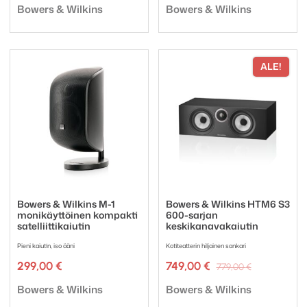
Tuotemerkki:
Tuotemerkki:
oli:
on:
Bowers & Wilkins
Bowers & Wilkins
298,00 €.
223,50 €.
ALE!
Bowers & Wilkins M-1
Bowers & Wilkins HTM6 S3
monikäyttöinen kompakti
600-sarjan
satelliittikaiutin
keskikanavakaiutin
Pieni kaiutin, iso ääni
Kotiteatterin hiljainen sankari
Alkuperäi
Nykyinen
299,00
€
749,00
€
779,00
€
hinta
hinta
Tuotemerkki:
Tuotemerkki:
oli:
on:
Bowers & Wilkins
Bowers & Wilkins
779,00 €.
749,00 €.