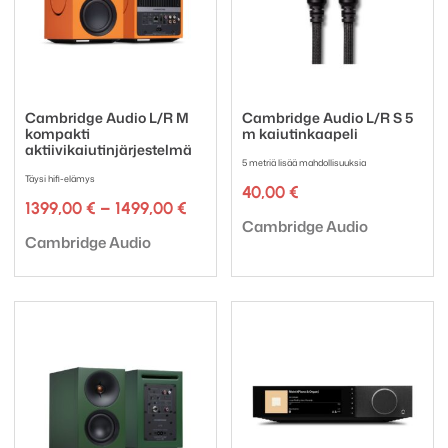
Cambridge Audio L/R M
Cambridge Audio L/R S 5
kompakti
m kaiutinkaapeli
aktiivikaiutinjärjestelmä
5 metriä lisää mahdollisuuksia
Täysi hifi-elämys
40,00
€
Hintaluokka:
1399,00
€
–
1499,00
€
Tuotemerkki:
1399,00 €
Cambridge Audio
Tuotemerkki:
-
Cambridge Audio
1499,00 €