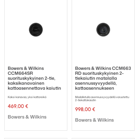
Bowers & Wilkins
Bowers & Wilkins CCM663
CCM664SR
RD suorituskykyinen 2-
suorituskykyinen 2-tie,
tiekaiutin matalalla
kaksikanavainen
asennussyvyydellä,
kattoasennettava kaiutin
kattoasennukseen
Kaksi kanavaa, yksi kattoreikä
Madalletulla asennussyvyydellä varustettu
2-tiekattokaiutin
469,00
€
998,00
€
Tuotemerkki:
Bowers & Wilkins
Tuotemerkki:
Bowers & Wilkins