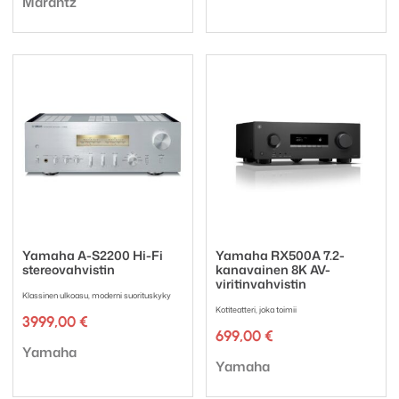
Marantz
Yamaha A-S2200 Hi-Fi
Yamaha RX500A 7.2-
stereovahvistin
kanavainen 8K AV-
viritinvahvistin
Klassinen ulkoasu, moderni suorituskyky
Kotiteatteri, joka toimii
3999,00
€
699,00
€
Tuotemerkki:
Yamaha
Tuotemerkki:
Yamaha