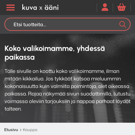
Etsi:
K
H
Koko valikoimamme, yhdessä
paikassa
Tälle sivulle on koottu koko valikoimamme, ilman
mitään kikkailua. Jos tykkäät katsoa mieluummin
kokonaisuutta kuin valmiita poimintoja, olet oikeassa
paikassa. Rajaa näkymää sivun suodattimilla, tutustu
voimassa oleviin tarjouksiin ja nappaa parhaat löydöt
talteen.
Etusivu
Kauppa