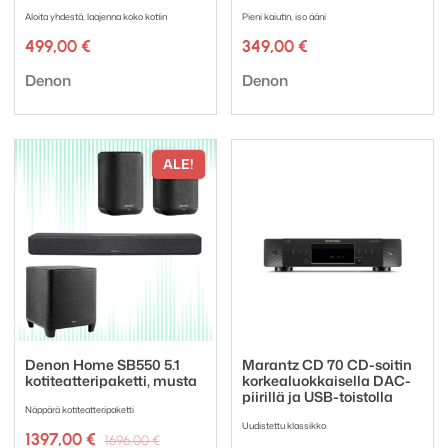
Aloita yhdestä, laajenna koko kotiin
Pieni kaiutin, iso ääni
499,00
€
349,00
€
Tuotemerkki:
Tuotemerkki:
Denon
Denon
ALE!
Denon Home SB550 5.1
Marantz CD 70 CD-soitin
kotiteatteripaketti, musta
korkealuokkaisella DAC-
piirillä ja USB-toistolla
Näppärä kotiteatteripaketti
Uudistettu klassikko
Alkuperäinen
Nykyinen
1397,00
€
1696,00
€