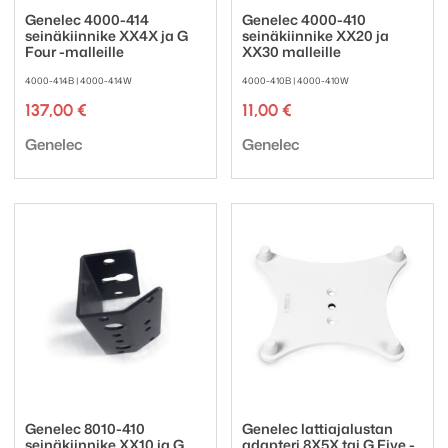
Genelec 4000-414
Genelec 4000-410
seinäkiinnike XX4X ja G
seinäkiinnike XX20 ja
Four -malleille
XX30 malleille
4000-414B | 4000-414W
4000-410B | 4000-410W
137,00
€
11,00
€
Tuotemerkki:
Tuotemerkki:
Genelec
Genelec
Genelec 8010-410
Genelec lattiajalustan
seinäkiinnike XX10 ja G
adapteri 8X5X tai G Five -