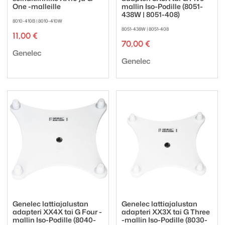
One -malleille
mallin Iso-Podille (8051-
438W | 8051-408)
8010-410B | 8010-410W
8051-438W | 8051-408
11,00
€
70,00
€
Tuotemerkki:
Genelec
Tuotemerkki:
Genelec
Genelec lattiajalustan
Genelec lattiajalustan
adapteri XX4X tai G Four -
adapteri XX3X tai G Three
mallin Iso-Podille (8040-
-mallin Iso-Podille (8030-