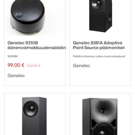
Genelec 9310B
Genelec 8381A Adaptive
äänenvoimakkuudensäädin
Point Source päämonitori
9310BM
Palkittu referenssi, johon muut vertautuvat
Tuotemerkki:
Alkuperäinen
Nykyinen
99,00
€
Genelec
102,91
€
hinta
hinta
Tuotemerkki:
oli:
on:
Genelec
102,91 €.
99,00 €.