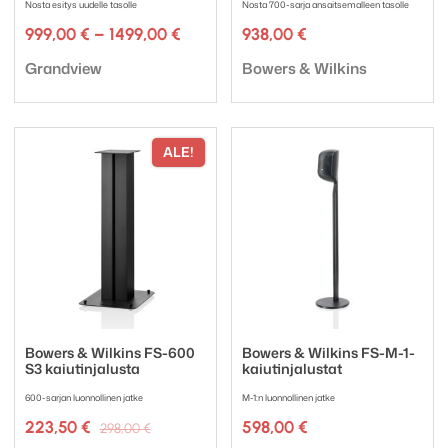
Nosta esitys uudelle tasolle
Nosta 700-sarja ansaitsemalleen tasolle
Hintaluokka:
999,00
€
–
1499,00
€
938,00
€
999,00 €
Tuotemerkki:
Tuotemerkki:
-
Grandview
Bowers & Wilkins
1499,00 €
ALE!
Bowers & Wilkins FS-600
Bowers & Wilkins FS-M-1-
S3 kaiutinjalusta
kaiutinjalustat
600-sarjan luonnollinen jatke
M-1:n luonnollinen jatke
Alkuperäinen
Nykyinen
223,50
€
598,00
€
298,00
€
hinta
hinta