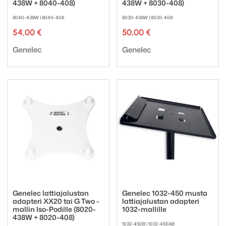
438W + 8040-408)
438W + 8030-408)
8040-438W | 8040-408
8030-438W | 8030-408
54,00
€
50,00
€
Tuotemerkki:
Tuotemerkki:
Genelec
Genelec
Genelec lattiajalustan
Genelec 1032-450 musta
adapteri XX20 tai G Two -
lattiajalustan adapteri
mallin Iso-Podille (8020-
1032-mallille
438W + 8020-408)
1032-450B | 1032-450AB