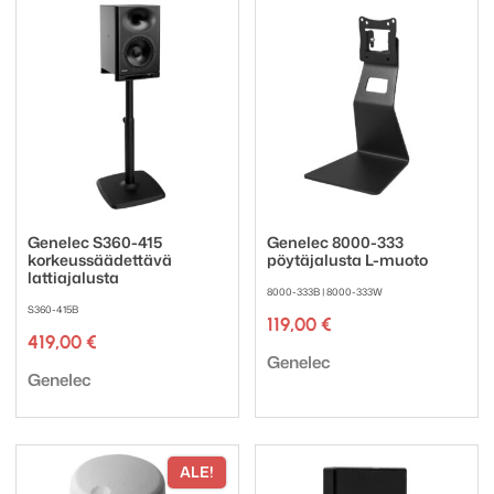
Genelec S360-415
Genelec 8000-333
korkeussäädettävä
pöytäjalusta L-muoto
lattiajalusta
8000-333B | 8000-333W
S360-415B
119,00
€
419,00
€
Tuotemerkki:
Genelec
Tuotemerkki:
Genelec
ALE!