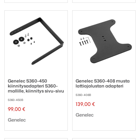
Genelec S360-450
Genelec S360-408 musta
kiinnitysadapteri S360-
lattiajalustan adapteri
mallille, kiinnitys sivu-sivu
S360-408B
S360-450B
139,00
€
99,00
€
Tuotemerkki:
Genelec
Tuotemerkki:
Genelec