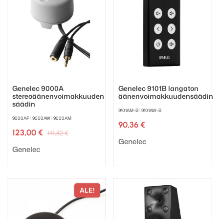
Genelec 9000A
Genelec 9101B langaton
stereoäänenvoimakkuuden
äänenvoimakkuudensäädin
säädin
9101AM-B | 9101AW-B
9000AP | 9000AW | 9000AM
90,36
€
Alkuperäinen
Nykyinen
123,00
€
141,82
€
Tuotemerkki:
hinta
hinta
Genelec
Tuotemerkki:
oli:
on:
Genelec
141,82 €.
123,00 €.
ALE!