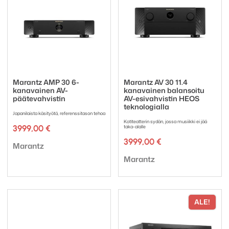
Marantz AMP 30 6-
Marantz AV 30 11.4
kanavainen AV-
kanavainen balansoitu
päätevahvistin
AV-esivahvistin HEOS
teknologialla
Japanilaista käsityötä, referenssitason tehoa
Kotiteatterin sydän, jossa musiikki ei jää
3999,00
€
taka-alalle
3999,00
€
Tuotemerkki:
Marantz
Tuotemerkki:
Marantz
ALE!