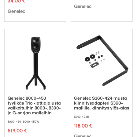
34,00
€
2,00 €
Tuotemerkki:
-
Genelec
Tuotemerkki:
Genelec
200,00 €
Genelec 8000-450
Genelec S360-424 musta
tyylikäs Triol-lattiajalusta
kiinnitysadapteri S360-
valikoituihin 8000-, 8300-
mallille, kiinnitys ylös-alas
ja G-sarjan malleihin
S360-424B
8000-450 | 8000-450W
118,00
€
519,00
€
Tuotemerkki:
Genelec