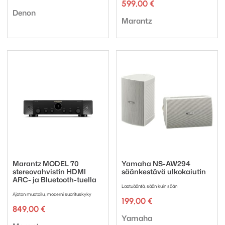
hinta
hinta
599,00
€
Tuotemerkki:
oli:
on:
Denon
Tuotemerkki:
1696,00 €.
1397,00 €.
Marantz
Marantz MODEL 70
Yamaha NS-AW294
stereovahvistin HDMI
säänkestävä ulkokaiutin
ARC- ja Bluetooth-tuella
Laatuääntä, sään kuin sään
Ajaton muotoilu, moderni suorituskyky
199,00
€
849,00
€
Tuotemerkki:
Yamaha
Tuotemerkki: