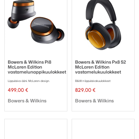
Bowers & Wilkins Pi8
Bowers & Wilkins Px8 S2
McLaren Edition
McLaren Edition
vastamelunappikuulokkeet
vastamelukuulokkeet
Lippulaiva-ääni. McLaren-design.
B&W:n lippulaivakuulokkeet
499,00
€
829,00
€
Tuotemerkki:
Tuotemerkki:
Bowers & Wilkins
Bowers & Wilkins