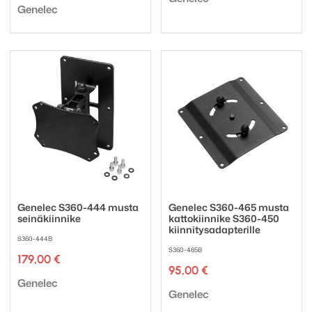
Tuotemerkki:
Genelec
Genelec S360-444 musta
Genelec S360-465 musta
seinäkiinnike
kattokiinnike S360-450
kiinnitysadapterille
S360-444B
S360-465B
179,00
€
95,00
€
Tuotemerkki:
Genelec
Tuotemerkki:
Genelec