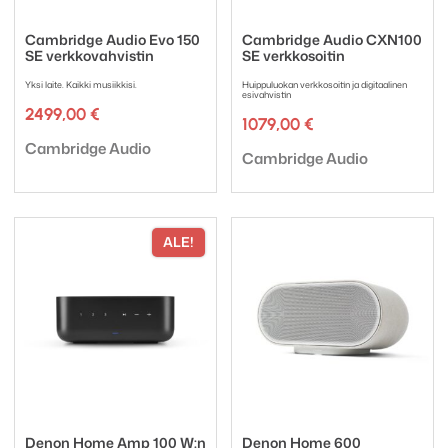
Cambridge Audio Evo 150
Cambridge Audio CXN100
SE verkkovahvistin
SE verkkosoitin
Yksi laite. Kaikki musiikkisi.
Huippuluokan verkkosoitin ja digitaalinen
esivahvistin
2499,00
€
1079,00
€
Tuotemerkki:
Cambridge Audio
Tuotemerkki:
Cambridge Audio
ALE!
Denon Home Amp 100 W:n
Denon Home 600