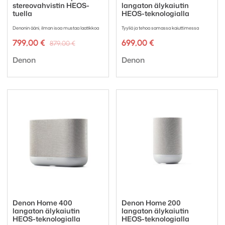
stereovahvistin HEOS-
langaton älykaiutin
tuella
HEOS-teknologialla
Denonin ääni, ilman isoa mustaa laatikkoa
Tyyliä ja tehoa samassa kaiuttimessa
Alkuperäinen
Nykyinen
799,00
€
699,00
€
879,00
€
hinta
hinta
Tuotemerkki:
Tuotemerkki:
oli:
on:
Denon
Denon
879,00 €.
799,00 €.
Denon Home 400
Denon Home 200
langaton älykaiutin
langaton älykaiutin
HEOS-teknologialla
HEOS-teknologialla