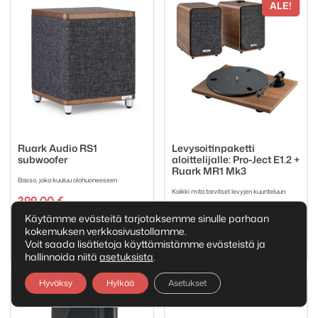
ALE!
Ruark Audio RS1
Levysoitinpaketti
subwoofer
aloittelijalle: Pro-Ject E1.2 +
Ruark MR1 Mk3
Basso, joka kuuluu olohuoneeseen
Kaikki mitä tarvitset levyjen kuunteluun
399,00
€
Alkuperäi
Nykyinen
827,00
€
868,00
€
Käytämme evästeitä tarjotaksemme sinulle parhaan
Tuotemerkki:
hinta
hinta
Ruark Audio
kokemuksen verkkosivustollamme.
Tuotemerkki:
oli:
on:
Pro-Ject
Ruark Audio
Voit saada lisätietoja käyttämistämme evästeistä ja
868,00 €.
827,00 €.
hallinnoida niitä
asetuksista
.
Hyväksy
Hylkää
Asetukset
ALE!