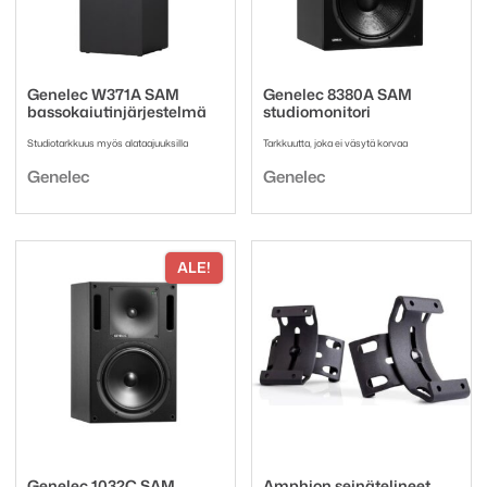
Genelec W371A SAM
Genelec 8380A SAM
bassokaiutinjärjestelmä
studiomonitori
Studiotarkkuus myös alataajuuksilla
Tarkkuutta, joka ei väsytä korvaa
Tuotemerkki:
Tuotemerkki:
Genelec
Genelec
ALE!
Genelec 1032C SAM
Amphion seinätelineet