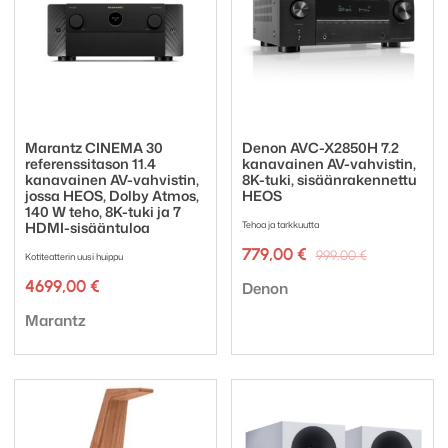
Marantz CINEMA 30
Denon AVC-X2850H 7.2
referenssitason 11.4
kanavainen AV-vahvistin,
kanavainen AV-vahvistin,
8K-tuki, sisäänrakennettu
jossa HEOS, Dolby Atmos,
HEOS
140 W teho, 8K-tuki ja 7
HDMI-sisääntuloa
Tehoa ja tarkkuutta
Alkuperäi
Nykyinen
779,00
€
999,00
€
Kotiteatterin uusi huippu
hinta
hinta
Tuotemerkki:
4699,00
€
oli:
on:
Denon
999,00 €.
779,00 €.
Tuotemerkki:
Marantz