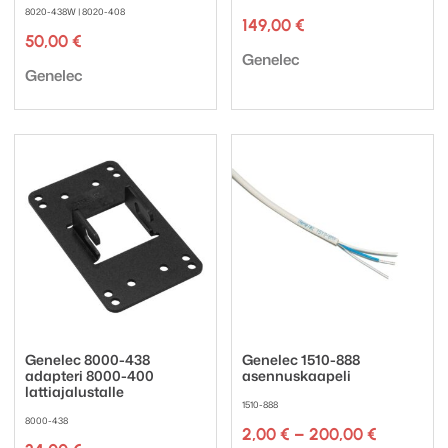
8020-438W | 8020-408
149,00
€
50,00
€
Tuotemerkki:
Genelec
Tuotemerkki:
Genelec
Genelec 8000-438
Genelec 1510-888
adapteri 8000-400
asennuskaapeli
lattiajalustalle
1510-888
8000-438
Hintaluok
2,00
€
–
200,00
€