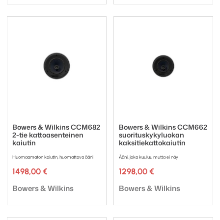
Bowers & Wilkins CCM682
Bowers & Wilkins CCM662
2-tie kattoasenteinen
suorituskykyluokan
kaiutin
kaksitiekattokaiutin
Huomaamaton kaiutin, huomattava ääni
Ääni, joka kuuluu mutta ei näy
1498,00
€
1298,00
€
Tuotemerkki:
Tuotemerkki:
Bowers & Wilkins
Bowers & Wilkins