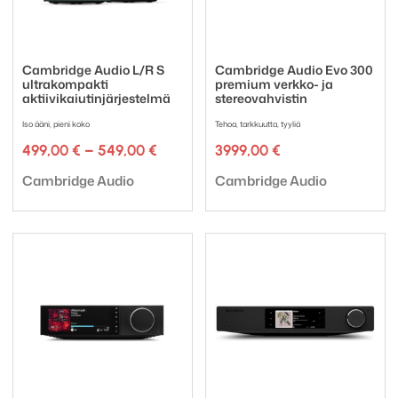
Cambridge Audio L/R S
Cambridge Audio Evo 300
ultrakompakti
premium verkko- ja
aktiivikaiutinjärjestelmä
stereovahvistin
Iso ääni, pieni koko
Tehoa, tarkkuutta, tyyliä
Hintaluokka:
499,00
€
–
549,00
€
3999,00
€
499,00 €
Tuotemerkki:
Tuotemerkki:
-
Cambridge Audio
Cambridge Audio
549,00 €