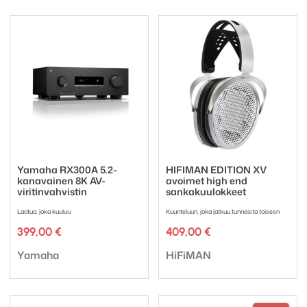
Yamaha RX300A 5.2-
HIFIMAN EDITION XV
kanavainen 8K AV-
avoimet high end
viritinvahvistin
sankakuulokkeet
Laatua, joka kuuluu
Kuunteluun, joka jatkuu tunneista toiseen
399,00
€
409,00
€
Tuotemerkki:
Tuotemerkki:
Yamaha
HiFiMAN