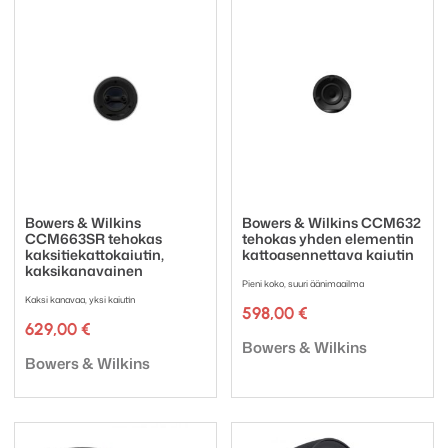
Bowers & Wilkins
Bowers & Wilkins CCM632
CCM663SR tehokas
tehokas yhden elementin
kaksitiekattokaiutin,
kattoasennettava kaiutin
kaksikanavainen
Pieni koko, suuri äänimaailma
Kaksi kanavaa, yksi kaiutin
598,00
€
629,00
€
Tuotemerkki:
Bowers & Wilkins
Tuotemerkki:
Bowers & Wilkins