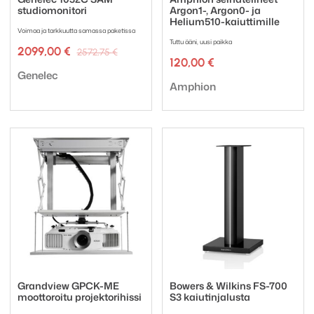
studiomonitori
Argon1-, Argon0- ja
Helium510-kaiuttimille
Voimaa ja tarkkuutta samassa paketissa
Tuttu ääni, uusi paikka
Alkuperäinen
Nykyinen
2099,00
€
2572,75
€
hinta
hinta
120,00
€
Tuotemerkki:
oli:
on:
Genelec
Tuotemerkki:
2572,75 €.
2099,00 €.
Amphion
Grandview GPCK-ME
Bowers & Wilkins FS-700
moottoroitu projektorihissi
S3 kaiutinjalusta