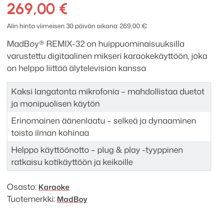
32
269,00
€
digitaalinen
karaokemikseri
Alin hinta viimeisen 30 päivän aikana:
269,00
€
määrä
MadBoy® REMIX-32 on huippuominaisuuksilla
varustettu digitaalinen mikseri karaokekäyttöön, joka
on helppo liittää älytelevision kanssa
Kaksi langatonta mikrofonia – mahdollistaa duetot
ja monipuolisen käytön
Erinomainen äänenlaatu – selkeä ja dynaaminen
toisto ilman kohinaa
Helppo käyttöönotto – plug & play -tyyppinen
ratkaisu kotikäyttöön ja keikoille
Osasto:
Karaoke
Tuotemerkki:
MadBoy