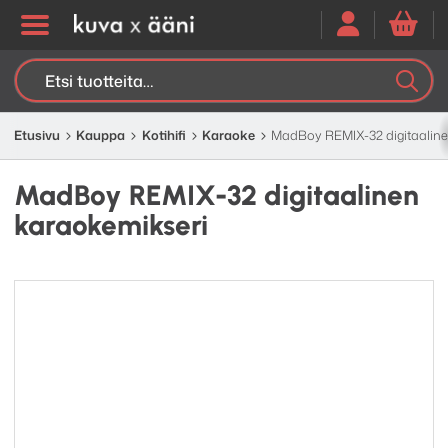
Etsi:
K
H
Etusivu
Kauppa
Kotihifi
Karaoke
MadBoy REMIX-32 digitaaline
MadBoy REMIX-32 digitaalinen
karaokemikseri