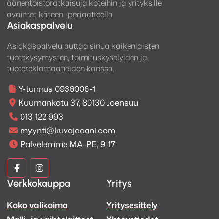
äänentoistoratkaisuja koteihin ja yrityksille
avaimet käteen -periaatteella
Asiakaspalvelu
Asiakaspalvelu auttaa sinua kaikenlaisten
tuotekysymysten, toimituskyselyiden ja
tuotereklamaatioiden kanssa.
Y-tunnus 0936006-1
Kuurnankatu 37, 80130 Joensuu
013 122 993
myynti@kuvajaaani.com
Palvelemme MA-PE, 9-17
Kuva
Kuva
Verkkokauppa
Yritys
ja
ja
Koko valikoima
Yritysesittely
Ääni
Ääni
Malli- ja vaihtolaitteet
Yhteystiedot