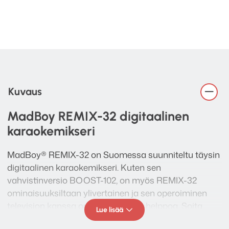
Kuvaus
MadBoy REMIX-32 digitaalinen
karaokemikseri
MadBoy® REMIX-32 on Suomessa suunniteltu täysin
digitaalinen karaokemikseri. Kuten sen
vahvistinversio BOOST-102, on myös REMIX-32
ominaisuuksiltaan ylivertainen ja sen operoiminen
television kanssa on äärimmäisen helppoa. Soita
Lue lisää
karaokebiisejä suoraan älytelevisiosta tai kytke