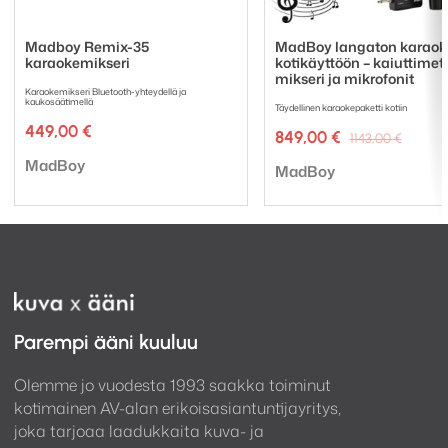
balansoituja plugikaapeleita mikrofoneille, jolloin
soundi on todella häiriötöntä ja puhdasta.
Madboy Remix-35
MadBoy langaton karaoke
karaokemikseri
kotikäyttöön – kaiuttimet,
mikseri ja mikrofonit
Karaokemikseri Bluetooth-yhteydellä ja
kaukosäätimellä
Täydellinen karaokepaketti kotiin
449,00
€
Alkup
Nykyi
849,00
€
1143,00
€
hinta
hinta
Tuotemerkki:
MadBoy
Tuotemerkki:
oli:
on:
MadBoy
1143,0
849,00
Parempi ääni kuuluu
Olemme jo vuodesta 1993 saakka toiminut
kotimainen AV-alan erikoisasiantuntijayritys,
joka tarjoaa laadukkaita kuva- ja