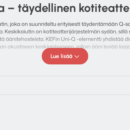
 – täydellinen kotiteatte
in, joka on suunniteltu erityisesti täydentämään Q-s
. Keskikaiutin on kotiteatterijärjestelmän sydän, sillä
stä äänitehosteista. KEFin Uni-Q -elementti yhdistää di
 akustiseen keskipisteeseen, jolloin ääni leviää laaja
Lue lisää
i akustisena ”ääniloukuna”, joka imee jopa 99 % ei-toi
uonnollisemman toiston. Lopputuloksena on keskikaiut
kirkkaalla dialogilla, tarkalla äänikuvalla ja vaikuttaval
EFin moderni muotoilu tekevät Q6 Meta -kaiuttimesta se
n valinnan.
uihin Q-sarjan kaiuttimiin: