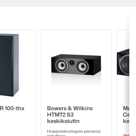
R 100-thx
Bowers & Wilkins
Magn
HTM72 S3
Cent
keskikaiutin
kesk
Huipputeknologiaa pienessä
paketissa