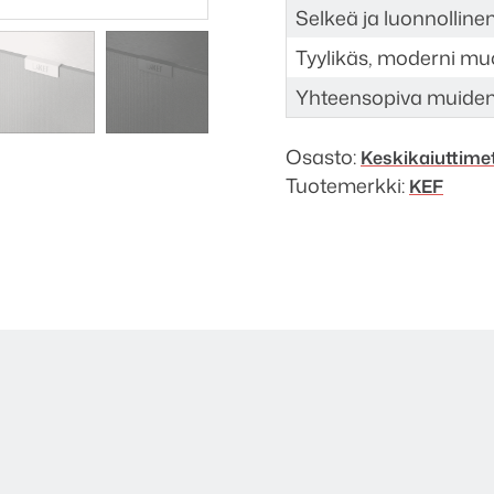
Selkeä ja luonnollinen
Tyylikäs, moderni mu
Yhteensopiva muiden 
Osasto:
Keskikaiuttime
Tuotemerkki:
KEF