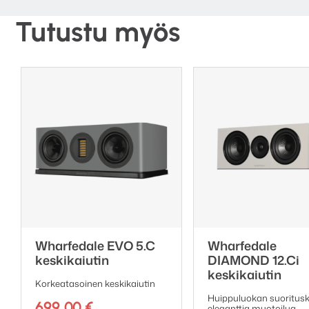
KEF Q Concerto Meta jal
KEF Q3 Meta jalustakaiu
Tutustu myös
KEF Q1 Meta jalustakaiut
KEF Q11 Meta lattiakaiut
KEF Q7 Meta lattiakaiuti
KEF Q4 Meta seinäkaiuti
KEF Q6 Meta keskikaiuti
KEF Q8 Meta Dolby Atmos
Wharfedale EVO 5.C
Wharfedale
keskikaiutin
DIAMOND 12.Ci
keskikaiutin
Korkeatasoinen keskikaiutin
Huippuluokan suoritusk
699,00
€
eleganttia muotoilua