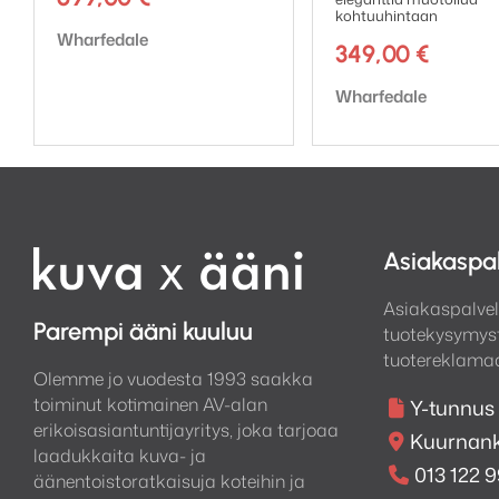
kohtuuhintaan
Tuotemerkki:
Wharfedale
349,00
€
Tuotemerkki:
Wharfedale
Asiakaspa
Asiakaspalvel
Parempi ääni kuuluu
tuotekysymyst
tuotereklamaa
Olemme jo vuodesta 1993 saakka
toiminut kotimainen AV-alan
Y-tunnus
erikoisasiantuntijayritys, joka tarjoaa
Kuurnank
laadukkaita kuva- ja
013 122 
äänentoistoratkaisuja koteihin ja