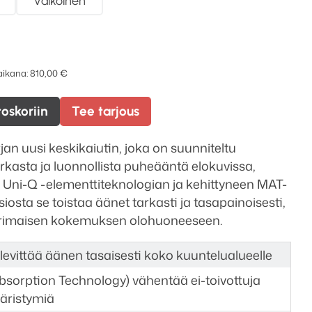
Valkoinen
 aikana:
810,00
€
toskoriin
Tee tarjous
n uusi keskikaiutin, joka on suunniteltu
irkasta ja luonnollista puheääntä elokuvissa,
a. Uni-Q -elementtiteknologian ja kehittyneen MAT-
sta se toistaa äänet tarkasti ja tasapainoisesti,
terimaisen kokemuksen olohuoneeseen.
 levittää äänen tasaisesti koko kuuntelualueelle
sorption Technology) vähentää ei-toivottuja
ääristymiä