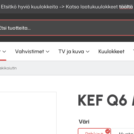
Etsitkö hyviä kuulokkeita –> Katso laatukuulokkeet
täältä
t
Vahvistimet
TV ja kuva
Kuulokkeet
kikaiutin
KEF Q6 
Väri