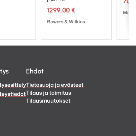
708
1299,00
€
Tuote
Magn
Tuotemerkki:
Bowers & Wilkins
itys
Ehdot
tysesittely
Tietosuoja ja evästeet
Tilaus ja toimitus
teystiedot
Tilausmuutokset