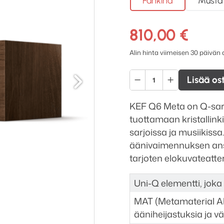
Pähkinä
Musta
810,00
€
Alin hinta viimeisen 30 päivän
Seuraava
KEF
Lisää os
Q6
Meta
KEF Q6 Meta on Q-sarja
keskikaiutin
tuottamaan kristallink
määrä
sarjoissa ja musiikiss
äänivaimennuksen ansio
tarjoten elokuvateat
Uni-Q elementti, joka
MAT (Metamaterial Ab
ääniheijastuksia ja v