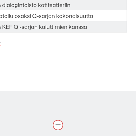
 dialogintoisto kotiteatteriin
otoilu osaksi Q-sarjan kokonaisuutta
KEF Q -sarjan kaiuttimien kanssa
t