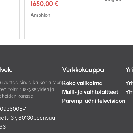
1650,00
€
Tuotemerkki:
Amphion
lvelu
Verkkokauppa
Yr
u auttaa sinua kaikenlaisten
Koko valikoima
Yri
en, toimituskyselyiden ja
Malli- ja vaihtolaitteet
Yh
tioiden kanssa.
Parempi ääni televisioon
 0936006-1
atu 37, 80130 Joensuu
993