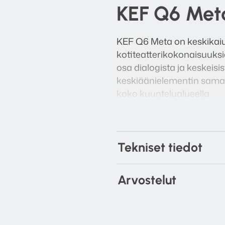
KEF Q6 Meta
KEF Q6 Meta on keskikaiut
kotiteatterikokonaisuuksia
osa dialogista ja keskeisi
keskiäänielementin samaan
koko kuuntelualueella.
Uusi MAT-teknologia toimi
tarjoten puhtaamman ja l
pelit ja musiikin eläväksi 
Tekniset tiedot
Tyylikäs viimeistely ja K
visuaalisesti houkutteleva
Arvostelut
Tutustu myös m