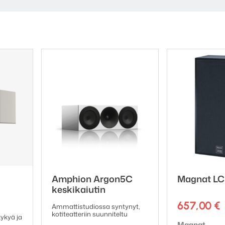
ustakaiutinpari
tinpari
inpari
inpari
npari
n
n
 kaiutinpari
Amphion Argon5C
Magnat LC
keskikaiutin
657,00
€
Ammattistudiossa syntynyt,
kotiteatteriin suunniteltu
ykyä ja
Tuotemerkki:
Magnat