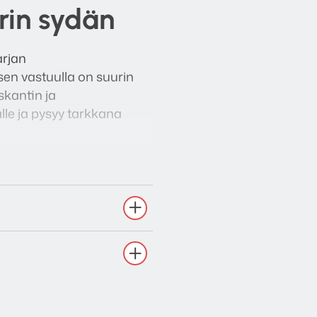
rin sydän
arjan
 sen vastuulla on suurin
skantin ja
lle ja pysyy tarkkana
votuista äänienergioista,
in, joka tuo elokuvat,
la läsnäolon tunteella.
kä teknisesti että