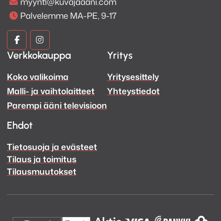
myynti@kuvajaaani.com
Palvelemme MA-PE, 9-17
Kuva
Kuva
Verkkokauppa
Yritys
ja
ja
Koko valikoima
Yritysesittely
Ääni
Ääni
Malli- ja vaihtolaitteet
Yhteystiedot
Facebook
Instagram
Parempi ääni televisioon
Ehdot
Tietosuoja ja evästeet
Tilaus ja toimitus
Tilausmuutokset