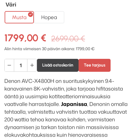
Väri
Musta
Hopea
Alkuperäin
Nykyinen
1799,00
€
2699,00
€
hinta
hinta
Alin hinta viimeisen 30 päivän aikana:
1799,00
€
oli:
on:
Denon
2699,00 €.
1799,00 €.
Lisää ostoskoriin
Tee tarjous
AVC-
X4800H
Denon AVC-X4800H on suorituskykyinen 9.4-
9.4
kanavainen 8K-vahvistin, joka tarjoaa hifitasoista
AV-
ääntä ja uusimpia kotiteatteriominaisuuksia
vahvistin
vaativalle harrastajalle.
Japanissa
, Denonin omalla
määrä
tehtaalla, valmistettu vahvistin tuottaa vakuuttavat
200 wattia tehoa kanavaa kohden, varmistaen
dynaamisen ja tarkan toiston niin massiivisissa
elokuvakohtauksissa kuin hienovaraisessa