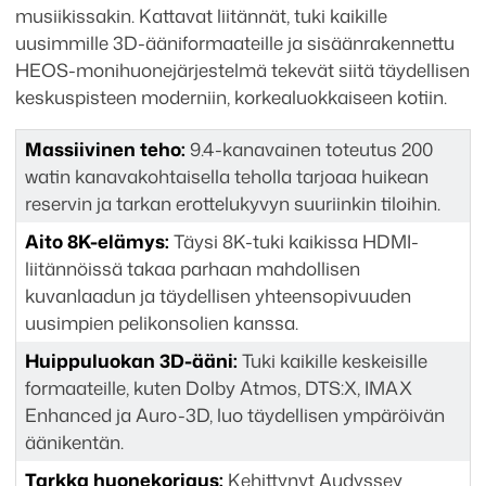
musiikissakin. Kattavat liitännät, tuki kaikille
uusimmille 3D-ääniformaateille ja sisäänrakennettu
HEOS-monihuonejärjestelmä tekevät siitä täydellisen
keskuspisteen moderniin, korkealuokkaiseen kotiin.
Massiivinen teho:
9.4-kanavainen toteutus 200
watin kanavakohtaisella teholla tarjoaa huikean
reservin ja tarkan erottelukyvyn suuriinkin tiloihin.
Aito 8K-elämys:
Täysi 8K-tuki kaikissa HDMI-
liitännöissä takaa parhaan mahdollisen
kuvanlaadun ja täydellisen yhteensopivuuden
uusimpien pelikonsolien kanssa.
Huippuluokan 3D-ääni:
Tuki kaikille keskeisille
formaateille, kuten Dolby Atmos, DTS:X, IMAX
Enhanced ja Auro-3D, luo täydellisen ympäröivän
äänikentän.
Tarkka huonekorjaus:
Kehittynyt Audyssey