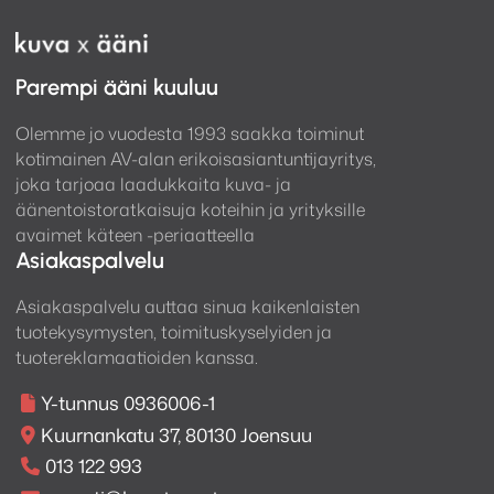
Parempi ääni kuuluu
Olemme jo vuodesta 1993 saakka toiminut
kotimainen AV-alan erikoisasiantuntijayritys,
joka tarjoaa laadukkaita kuva- ja
äänentoistoratkaisuja koteihin ja yrityksille
avaimet käteen -periaatteella
Asiakaspalvelu
Asiakaspalvelu auttaa sinua kaikenlaisten
tuotekysymysten, toimituskyselyiden ja
tuotereklamaatioiden kanssa.
Y-tunnus 0936006-1
Kuurnankatu 37, 80130 Joensuu
013 122 993