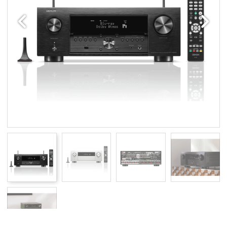
Edellinen
Seuraav